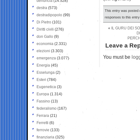
denuncia
(14.528)
destra
(573)
This entry was posted o
destradipopolo
(99)
responses to this entr
Di Pietro
(101)
«
IL GURU DEI SO
Diritti civili
(276)
D
don Gallo
(9)
PERCH
economia
(2.331)
Leave a Rep
elezioni
(3.303)
You must be
log
emergenza
(3.077)
Energia
(45)
Esselunga
(2)
Esteri
(784)
Eugenetica
(3)
Europa
(1.314)
Fassino
(13)
federalismo
(167)
Ferrara
(21)
Ferretti
(6)
ferrovie
(133)
finanziaria
(325)