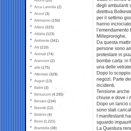
Aborto
(20)
degli ambulanti 
Acca Larentia
(2)
direttiva Bolkeste
Alcool
(3)
per il settimo gi
Alemanno
(150)
hanno incrociato
Alfano
(315)
l’emendamento La
Alitalia
(123)
Milleproroghe.
Ambiente
(341)
Da questa mattin
AN
(210)
persone sono arri
protestare in pia
Animali
(74)
bombe carta: in f
Arancioni
(2)
una delle vetrate
arte
(175)
Dopo lo scoppio
Attentato
(329)
negozi. Parte dei
Auguri
(13)
incidenti.
Batini
(3)
Tensione anche a
Berlusconi
(4.295)
chiuse e dove i 
Bersani
(234)
Dopo un lancio di
Biasotti
(12)
sono stati caricat
Boldrini
(4)
I manifestanti ha
Bossi
(1.221)
sguardo impaurito
La Questura rende
Brambilla
(38)