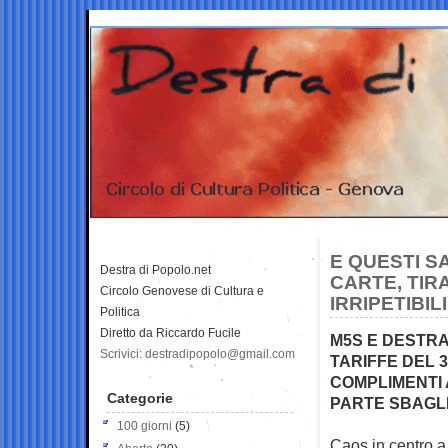
E QUESTI S
Destra di Popolo.net
CARTE, TIR
Circolo Genovese di Cultura e
IRRIPETIBIL
Politica
Diretto da Riccardo Fucile
M5S E DESTR
Scrivici: destradipopolo@gmail.com
TARIFFE DEL 
COMPLIMENTI 
Categorie
PARTE SBAGL
100 giorni
(5)
Caos in centro a 