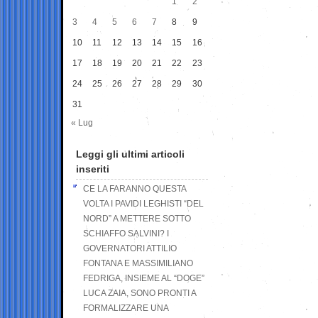
1
2
3
4
5
6
7
8
9
10
11
12
13
14
15
16
17
18
19
20
21
22
23
24
25
26
27
28
29
30
31
« Lug
Leggi gli ultimi articoli
inseriti
CE LA FARANNO QUESTA
VOLTA I PAVIDI LEGHISTI “DEL
NORD” A METTERE SOTTO
SCHIAFFO SALVINI? I
GOVERNATORI ATTILIO
FONTANA E MASSIMILIANO
FEDRIGA, INSIEME AL “DOGE”
LUCA ZAIA, SONO PRONTI A
FORMALIZZARE UNA