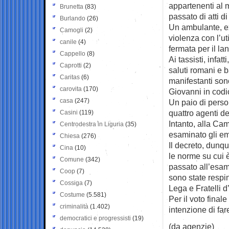
appartenenti al 
Brunetta
(83)
passato di atti di
Burlando
(26)
Un ambulante, ex 
Camogli
(2)
violenza con l’ut
canile
(4)
fermata per il la
Cappello
(8)
Ai tassisti, infa
Caprotti
(2)
saluti romani e b
Caritas
(6)
manifestanti sono
carovita
(170)
Giovanni in codi
casa
(247)
Un paio di perso
quattro agenti del
Casini
(119)
Intanto, alla Cam
Centrodestra in Liguria
(35)
esaminato gli em
Chiesa
(276)
Il decreto, dunq
Cina
(10)
le norme su cui è
Comune
(342)
passato all’esam
Coop
(7)
sono state respin
Cossiga
(7)
Lega e Fratelli d’
Costume
(5.581)
Per il voto finale
criminalità
(1.402)
intenzione di far
democratici e progressisti
(19)
(da agenzie)