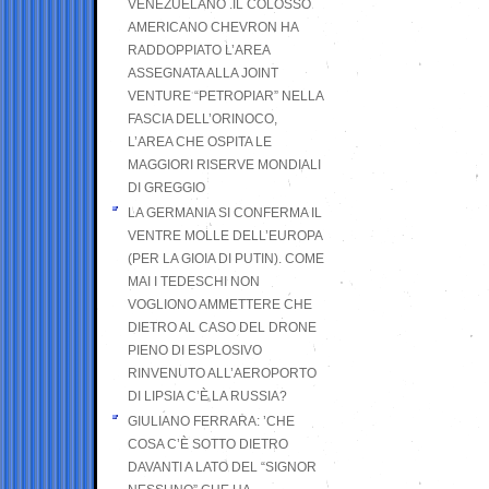
VENEZUELANO .IL COLOSSO
AMERICANO CHEVRON HA
RADDOPPIATO L’AREA
ASSEGNATA ALLA JOINT
VENTURE “PETROPIAR” NELLA
FASCIA DELL’ORINOCO,
L’AREA CHE OSPITA LE
MAGGIORI RISERVE MONDIALI
DI GREGGIO
LA GERMANIA SI CONFERMA IL
VENTRE MOLLE DELL’EUROPA
(PER LA GIOIA DI PUTIN). COME
MAI I TEDESCHI NON
VOGLIONO AMMETTERE CHE
DIETRO AL CASO DEL DRONE
PIENO DI ESPLOSIVO
RINVENUTO ALL’AEROPORTO
DI LIPSIA C’È LA RUSSIA?
GIULIANO FERRARA: ’CHE
COSA C’È SOTTO DIETRO
DAVANTI A LATO DEL “SIGNOR