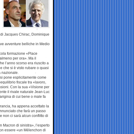
er di Jacques Chirac, Dominique
uove avventure belliche in Medio
cola formazione «Place
 «almeno per ora». Ma il
e l’anno scorso era riuscito a
 che si è visto rubare o quasi
a nazionale.
 si pone esplicitamente come
quilibrio fiscale tra «lavoro,
nsioni. Con la sua «Visione per
ente il rivale naturale Jean-Luc
parigina di cui bene o male fa
rancia, ha appena accettato la
annunciato che farà un passo
 non ci sarà alcun conflitto di
 Macron di sinistra», l’esperto
 non essere «un Mélenchon di