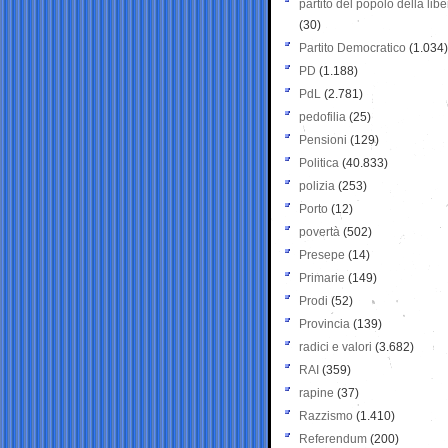
partito del popolo della libe
(30)
Partito Democratico
(1.034)
PD
(1.188)
PdL
(2.781)
pedofilia
(25)
Pensioni
(129)
Politica
(40.833)
polizia
(253)
Porto
(12)
povertà
(502)
Presepe
(14)
Primarie
(149)
Prodi
(52)
Provincia
(139)
radici e valori
(3.682)
RAI
(359)
rapine
(37)
Razzismo
(1.410)
Referendum
(200)