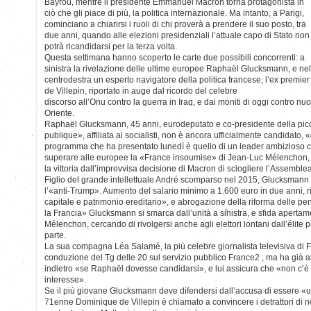
Bayrou, mentre il presidente Emmanuel Macron torna protagonista in
ciò che gli piace di più, la politica internazionale. Ma intanto, a Parigi,
cominciano a chiarirsi i ruoli di chi proverà a prendere il suo posto, tra
due anni, quando alle elezioni presidenziali l’attuale capo di Stato non
potrà ricandidarsi per la terza volta.
Questa settimana hanno scoperto le carte due possibili concorrenti: a
sinistra la rivelazione delle ultime europee Raphaël Glucksmann, e nel
centrodestra un esperto navigatore della politica francese, l’ex premi
de Villepin, riportato in auge dal ricordo del celebre
discorso all’Onu contro la guerra in Iraq, e dai moniti di oggi contro n
Oriente.
Raphaël Glucksmann, 45 anni, eurodeputato e co-presidente della pic
publique», affiliata ai socialisti, non è ancora ufficialmente candidato,
programma che ha presentato lunedì è quello di un leader ambizioso ch
superare alle europee la «France insoumise» di Jean-Luc Mélenchon, e
la vittoria dall’improvvisa decisione di Macron di sciogliere l’Assemble
Figlio del grande intellettuale André scomparso nel 2015, Glucksmann
l’«anti-Trump». Aumento del salario minimo a 1.600 euro in due anni, rie
capitale e patrimonio ereditario», e abrogazione della riforma delle pe
la Francia» Glucksmann si smarca dall’unità a sinistra, e sfida apertam
Mélenchon, cercando di rivolgersi anche agli elettori lontani dall’élite 
parte.
La sua compagna Léa Salamé, la più celebre giornalista televisiva di F
conduzione del Tg delle 20 sul servizio pubblico France2 , ma ha già 
indietro «se Raphaël dovesse candidarsi», e lui assicura che «non c’è e
interesse».
Se il più giovane Glucksmann deve difendersi dall’accusa di essere «un
71enne Dominique de Villepin è chiamato a convincere i detrattori di