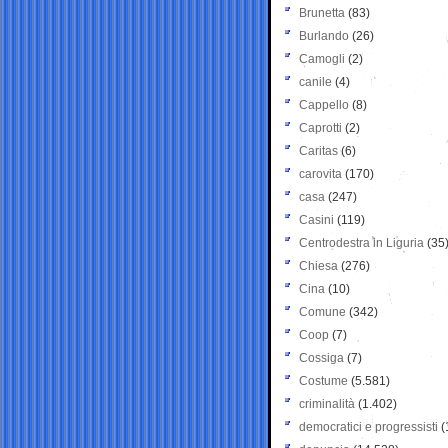
Brunetta
(83)
Burlando
(26)
Camogli
(2)
canile
(4)
Cappello
(8)
Caprotti
(2)
Caritas
(6)
carovita
(170)
casa
(247)
Casini
(119)
Centrodestra in Liguria
(35
Chiesa
(276)
Cina
(10)
Comune
(342)
Coop
(7)
Cossiga
(7)
Costume
(5.581)
criminalità
(1.402)
democratici e progressisti
(