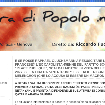
E SE FOSSE RAPHAEL GLUCKSMANN A RESUSCITARE 
FRANCESE? L’EX CAPOLISTA 45ENNE DEL PARTITO SOC
“PLACE PUBLIQUE”, SCALDA I MOTORI IN VISTA DELLE
2027, SE LA TIRA DA “ANTI-TRUMP” E SFIDA IL TRIBU
MELENCHON (CHE LO ACCUSA DI ESSERE UN MACRON D
il.com
A DESTRA VALUTA DI CORRERE ANCHE L’ESPERTO 71ENNE DOMIN
PREMIER DI CHIRAC, VICINO ALLE RAGIONI DEI PALESTINESI, CR
NETANYAHU E PRONTO A DIFENDERE LE SUE ATTIVITÀ DI CONS
QATAR E ARABIA SAUDITA
La situazione internazionale fa passare in secondo piano gli affanni de