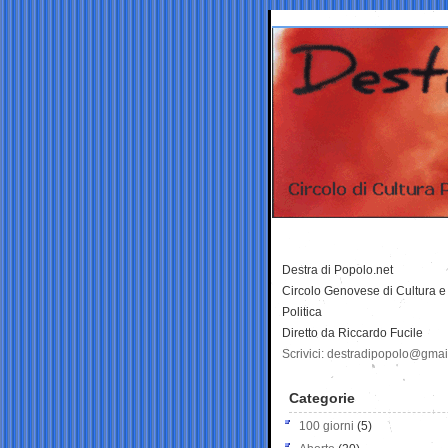
Destra di Popolo.net
Circolo Genovese di Cultura e
Politica
Diretto da Riccardo Fucile
Scrivici: destradipopolo@gma
Categorie
100 giorni
(5)