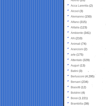
Aborto
(20)
Acca Larentia
(2)
Alcool
(3)
Alemanno
(150)
Alfano
(315)
Alitalia
(123)
Ambiente
(341)
AN
(210)
Animali
(74)
Arancioni
(2)
arte
(175)
Attentato
(329)
Auguri
(13)
Batini
(3)
Berlusconi
(4.295)
Bersani
(234)
Biasotti
(12)
Boldrini
(4)
Bossi
(1.221)
Brambilla
(38)