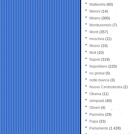
Mattarella
(60)
Meloni
(14)
Milano
(300)
Montezemolo
(7)
Monti
(357)
moschea
(11)
Musso
(10)
Muti
(10)
Napoli
(319)
Napolitano
(220)
no global
(5)
notte bianca
(3)
Nuovo Centrodestra
(2)
Obama
(11)
olimpiadi
(40)
Oliveri
(4)
Pannella
(29)
Papa
(33)
Parlamento
(1.428)