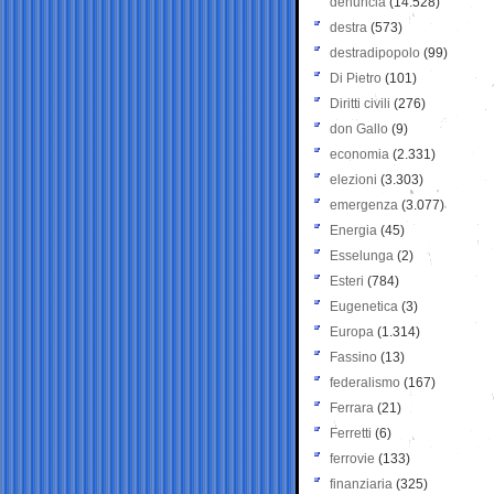
denuncia
(14.528)
destra
(573)
destradipopolo
(99)
Di Pietro
(101)
Diritti civili
(276)
don Gallo
(9)
economia
(2.331)
elezioni
(3.303)
emergenza
(3.077)
Energia
(45)
Esselunga
(2)
Esteri
(784)
Eugenetica
(3)
Europa
(1.314)
Fassino
(13)
federalismo
(167)
Ferrara
(21)
Ferretti
(6)
ferrovie
(133)
finanziaria
(325)