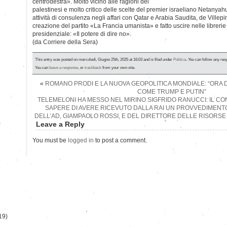
centrodestra». Molto vicino alle ragioni dei
palestinesi e molto critico delle scelte del premier israeliano Netanyah
attività di consulenza negli affari con Qatar e Arabia Saudita, de Villepi
creazione del partito «La Francia umanista» e fatto uscire nelle librer
presidenziale: «Il potere di dire no».
(da Corriere della Sera)
This entry was posted on mercoledì, Giugno 25th, 2025 at 16:03 and is filed under
Politica
. You can follow any res
You can
leave a response
, or
trackback
from your own site.
«
ROMANO PRODI E LA NUOVA GEOPOLITICA MONDIALE: “ORA 
COME TRUMP E PUTIN”
TELEMELONI HA MESSO NEL MIRINO SIGFRIDO RANUCCI: IL CO
SAPERE DI AVERE RICEVUTO DALLA RAI UN PROVVEDIMENTO
DELL’AD, GIAMPAOLO ROSSI, E DEL DIRETTORE DELLE RISORS
)
Leave a Reply
You must be
logged in
to post a comment.
19)