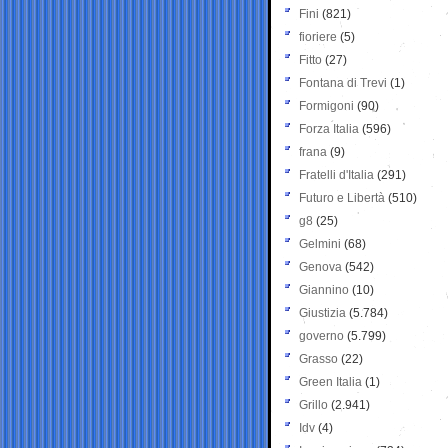
Fini
(821)
fioriere
(5)
Fitto
(27)
Fontana di Trevi
(1)
Formigoni
(90)
Forza Italia
(596)
frana
(9)
Fratelli d'Italia
(291)
Futuro e Libertà
(510)
g8
(25)
Gelmini
(68)
Genova
(542)
Giannino
(10)
Giustizia
(5.784)
governo
(5.799)
Grasso
(22)
Green Italia
(1)
Grillo
(2.941)
Idv
(4)