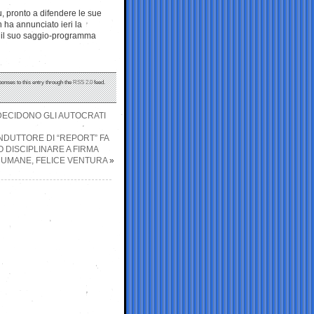
u, pronto a difendere le sue
n ha annunciato ieri la
ie il suo saggio-programma
ponses to this entry through the
RSS 2.0
feed.
DECIDONO GLI AUTOCRATI
NDUTTORE DI “REPORT” FA
 DISCIPLINARE A FIRMA
E UMANE, FELICE VENTURA
»