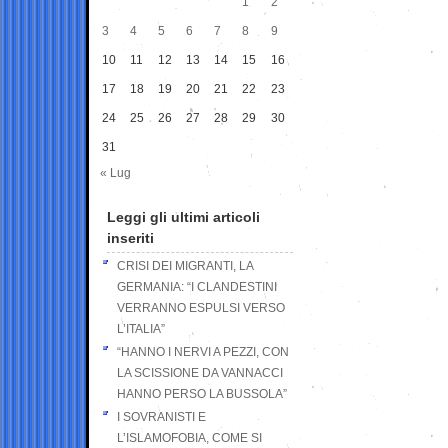
1
2
3
4
5
6
7
8
9
10
11
12
13
14
15
16
17
18
19
20
21
22
23
24
25
26
27
28
29
30
31
« Lug
Leggi gli ultimi articoli
inseriti
CRISI DEI MIGRANTI, LA
GERMANIA: “I CLANDESTINI
VERRANNO ESPULSI VERSO
L’ITALIA”
“HANNO I NERVI A PEZZI, CON
LA SCISSIONE DA VANNACCI
HANNO PERSO LA BUSSOLA”
I SOVRANISTI E
L’ISLAMOFOBIA, COME SI