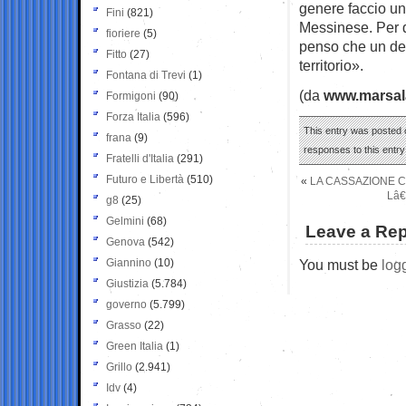
genere faccio un
Fini
(821)
Messinese. Per q
fioriere
(5)
penso che un dep
Fitto
(27)
territorio».
Fontana di Trevi
(1)
(da
www.marsala
Formigoni
(90)
Forza Italia
(596)
This entry was posted o
frana
(9)
responses to this entr
Fratelli d'Italia
(291)
Futuro e Libertà
(510)
«
LA CASSAZIONE C
Lâ
g8
(25)
Gelmini
(68)
Leave a Rep
Genova
(542)
Giannino
(10)
You must be
log
Giustizia
(5.784)
governo
(5.799)
Grasso
(22)
Green Italia
(1)
Grillo
(2.941)
Idv
(4)