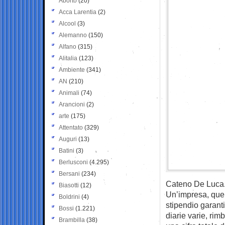
Aborto
(20)
Acca Larentia
(2)
Alcool
(3)
Alemanno
(150)
Alfano
(315)
Alitalia
(123)
Ambiente
(341)
AN
(210)
Animali
(74)
Arancioni
(2)
arte
(175)
Attentato
(329)
Auguri
(13)
Batini
(3)
Berlusconi
(4.295)
Bersani
(234)
Cateno De Luca
Biasotti
(12)
Un’impresa, quel
Boldrini
(4)
stipendio garant
Bossi
(1.221)
diarie varie, rim
Brambilla
(38)