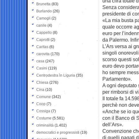
una cifra totale 
Brunetta
(83)
Senza considerar
Burlando
(26)
presidente di co
Camogli
(2)
«La mia busta pa
canile
(4)
quale occorre ag
Cappello
(8)
euro per l’inden
da Palermo. Infi
Caprotti
(2)
L’Ars versa ai gr
Caritas
(6)
singoli onorevoli
carovita
(170)
scorso questi s
casa
(247)
euro devo portar
Casini
(119)
ho sempre messo i
Centrodestra in Liguria
(35)
Parlamento».
Chiesa
(276)
A ogni deputato 
Cina
(10)
per rimborsi di v
Comune
(342)
Il totale fa 14.
Coop
(7)
perchè non deve 
«Anche se io que
Cossiga
(7)
con il Banco di 
Costume
(5.581)
dell’Ars».
criminalità
(1.402)
Convenzione che g
democratici e progressisti
(19)
di quelli pagati 