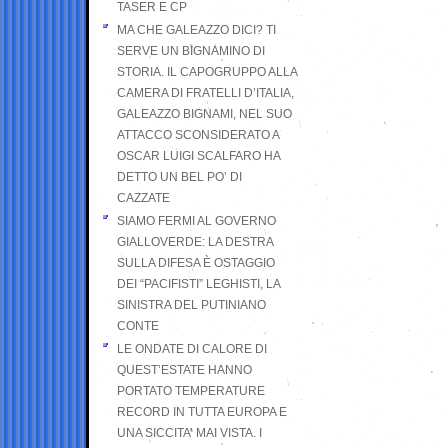
TASER E CP
MA CHE GALEAZZO DICI? TI
SERVE UN BIGNAMINO DI
STORIA. IL CAPOGRUPPO ALLA
CAMERA DI FRATELLI D’ITALIA,
GALEAZZO BIGNAMI, NEL SUO
ATTACCO SCONSIDERATO A
OSCAR LUIGI SCALFARO HA
DETTO UN BEL PO’ DI
CAZZATE
SIAMO FERMI AL GOVERNO
GIALLOVERDE: LA DESTRA
SULLA DIFESA È OSTAGGIO
DEI “PACIFISTI” LEGHISTI, LA
SINISTRA DEL PUTINIANO
CONTE
LE ONDATE DI CALORE DI
QUEST’ESTATE HANNO
PORTATO TEMPERATURE
RECORD IN TUTTA EUROPA E
UNA SICCITA’ MAI VISTA. I