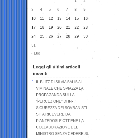
1
2
3
4
5
6
7
8
9
10
11
12
13
14
15
16
17
18
19
20
21
22
23
24
25
26
27
28
29
30
31
« Lug
Leggi gli ultimi articoli
inseriti
IL BLITZ DI SILVIA SALIS AL
VIMINALE CHE SPIAZZA LA
PROPAGANDA SULLA
“PERCEZIONE” DI IN-
SICUREZZA DEI SOVRANISTI:
SI FA RICEVERE DA
PIANTEDOSI E OTTIENE LA
COLLABORAZIONE DEL
MINISTRO SENZA CEDERE SU