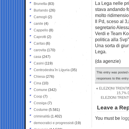
La Lega nelle pri
Brunetta
(83)
stava andando for
Burlando
(26)
molto ridimensio
Camogli
(2)
Il Pd, sceso al 3
canile
(4)
segretario Aless
Cappello
(8)
Verdi e Team Koe
Caprotti
(2)
politica alla Svp”
Caritas
(6)
Una sorta di giun
carovita
(170)
Lega.
casa
(247)
(da agenzie)
Casini
(119)
Centrodestra in Liguria
(35)
This entry was posted o
Chiesa
(276)
responses to this entr
Cina
(10)
«
ELEZIONI TRENTI
Comune
(342)
15,7% 
Coop
(7)
ELEZIONI TRENT
Cossiga
(7)
Leave a Rep
Costume
(5.581)
criminalità
(1.402)
You must be
log
democratici e progressisti
(19)