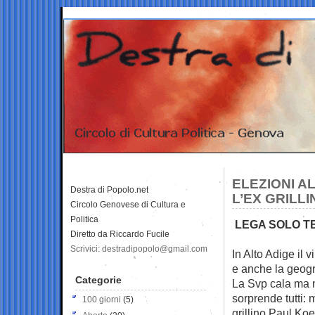
ELEZIONI AL
Destra di Popolo.net
L’EX GRILLI
Circolo Genovese di Cultura e
Politica
LEGA SOLO TE
Diretto da Riccardo Fucile
Scrivici: destradipopolo@gmail.com
In Alto Adige il 
e anche la
geogr
Categorie
La Svp cala ma n
sorprende tutti: 
100 giorni
(5)
grillino Paul Ko