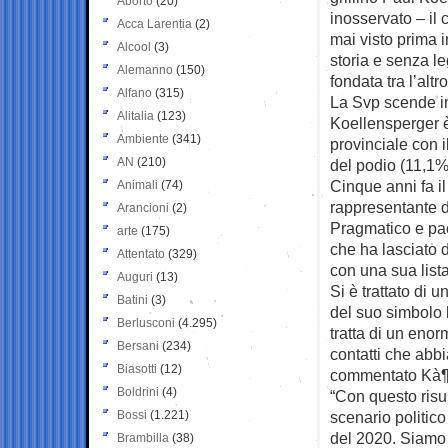
Aborto
(20)
inosservato – il
Acca Larentia
(2)
mai visto prima i
Alcool
(3)
storia e senza le
Alemanno
(150)
fondata tra l’alt
Alfano
(315)
La Svp scende in
Alitalia
(123)
Koellensperger è
Ambiente
(341)
provinciale con 
AN
(210)
del podio (11,1%
Cinque anni fa i
Animali
(74)
rappresentante de
Arancioni
(2)
Pragmatico e pac
arte
(175)
che ha lasciato d
Attentato
(329)
con una sua lista
Auguri
(13)
Si è trattato di 
Batini
(3)
del suo simbolo 
Berlusconi
(4.295)
tratta di un eno
Bersani
(234)
contatti che abbi
Biasotti
(12)
commentato Kà¶l
Boldrini
(4)
“Con questo risu
Bossi
(1.221)
scenario politic
del 2020. Siamo 
Brambilla
(38)