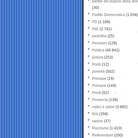
partito del popolo della libe
(30)
Partito Democratico
(1.034)
PD
(1.188)
PdL
(2.781)
pedofilia
(25)
Pensioni
(129)
Politica
(40.842)
polizia
(253)
Porto
(12)
povertà
(502)
Presepe
(14)
Primarie
(149)
Prodi
(52)
Provincia
(139)
radici e valori
(3.682)
RAI
(359)
rapine
(37)
Razzismo
(1.410)
Referendum
(200)