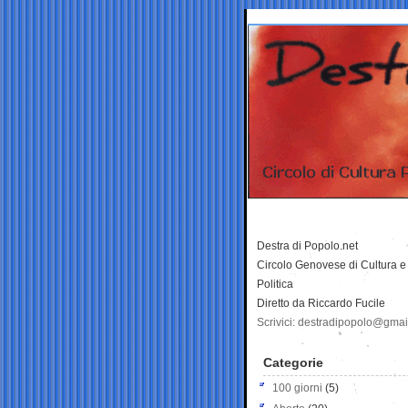
Destra di Popolo.net
Circolo Genovese di Cultura e
Politica
Diretto da Riccardo Fucile
Scrivici: destradipopolo@gma
Categorie
100 giorni
(5)