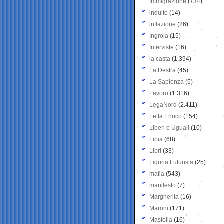
Immigrazione
(734)
indulto
(14)
inflazione
(26)
Ingroia
(15)
Interviste
(16)
la casta
(1.394)
La Destra
(45)
La Sapienza
(5)
Lavoro
(1.316)
LegaNord
(2.411)
Letta Enrico
(154)
Liberi e Uguali
(10)
Libia
(68)
Libri
(33)
Liguria Futurista
(25)
mafia
(543)
manifesto
(7)
Margherita
(16)
Maroni
(171)
Mastella
(16)