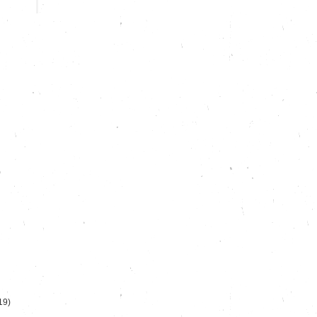
)
19)