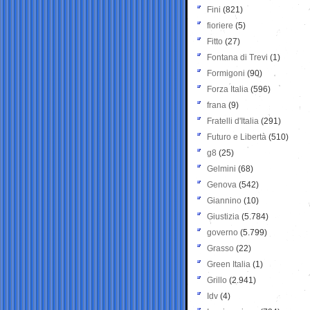
Fini
(821)
fioriere
(5)
Fitto
(27)
Fontana di Trevi
(1)
Formigoni
(90)
Forza Italia
(596)
frana
(9)
Fratelli d'Italia
(291)
Futuro e Libertà
(510)
g8
(25)
Gelmini
(68)
Genova
(542)
Giannino
(10)
Giustizia
(5.784)
governo
(5.799)
Grasso
(22)
Green Italia
(1)
Grillo
(2.941)
Idv
(4)