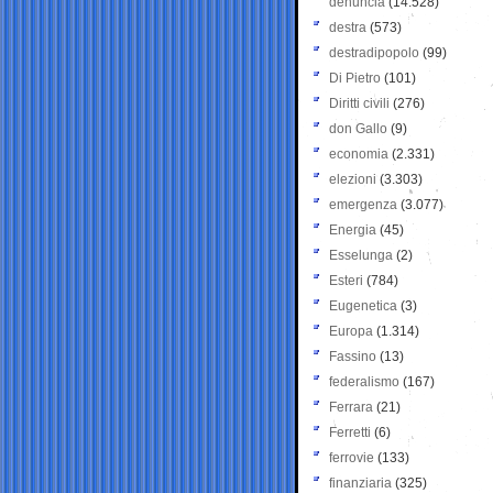
denuncia
(14.528)
destra
(573)
destradipopolo
(99)
Di Pietro
(101)
Diritti civili
(276)
don Gallo
(9)
economia
(2.331)
elezioni
(3.303)
emergenza
(3.077)
Energia
(45)
Esselunga
(2)
Esteri
(784)
Eugenetica
(3)
Europa
(1.314)
Fassino
(13)
federalismo
(167)
Ferrara
(21)
Ferretti
(6)
ferrovie
(133)
finanziaria
(325)