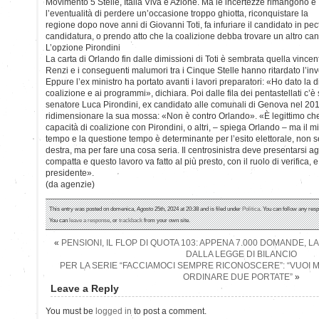
Movimento 5 Stelle, Italia Viva e Azione. Ma le incertezze rimangono e
l’eventualità di perdere un’occasione troppo ghiotta, riconquistare la
regione dopo nove anni di Giovanni Toti, fa infuriare il candidato in pect
candidatura, o prendo atto che la coalizione debba trovare un altro ca
L’opzione Pirondini
La carta di Orlando fin dalle dimissioni di Toti è sembrata quella vincen
Renzi e i conseguenti malumori tra i Cinque Stelle hanno ritardato l’inves
Eppure l’ex ministro ha portato avanti i lavori preparatori: «Ho dato la di
coalizione e ai programmi», dichiara. Poi dalle fila dei pentastellati c’è 
senatore Luca Pirondini, ex candidato alle comunali di Genova nel 201
ridimensionare la sua mossa: «Non è contro Orlando». «È legittimo che
capacità di coalizione con Pirondini, o altri, – spiega Orlando – ma il 
tempo e la questione tempo è determinante per l’esito elettorale, non s
destra, ma per fare una cosa seria. Il centrosinistra deve presentarsi ag
compatta e questo lavoro va fatto al più presto, con il ruolo di verifica, 
presidente».
(da agenzie)
This entry was posted on domenica, Agosto 25th, 2024 at 20:38 and is filed under
Politica
. You can follow any resp
You can
leave a response
, or
trackback
from your own site.
«
PENSIONI, IL FLOP DI QUOTA 103: APPENA 7.000 DOMANDE, LA
DALLA LEGGE DI BILANCIO
PER LA SERIE “FACCIAMOCI SEMPRE RICONOSCERE”: “VUOI 
ORDINARE DUE PORTATE”
»
Leave a Reply
You must be
logged in
to post a comment.