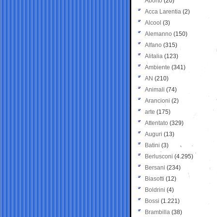
Aborto
(20)
Acca Larentia
(2)
Alcool
(3)
Alemanno
(150)
Alfano
(315)
Alitalia
(123)
Ambiente
(341)
AN
(210)
Animali
(74)
Arancioni
(2)
arte
(175)
Attentato
(329)
Auguri
(13)
Batini
(3)
Berlusconi
(4.295)
Bersani
(234)
Biasotti
(12)
Boldrini
(4)
Bossi
(1.221)
Brambilla
(38)