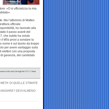
ore: «O si ufficializza la mia
ndidato».
te. Ma l’attivismo di Matteo
titura ufficiale.
sponibilità, ho lavorato alla
stato il passo avanti del
7, che subito ha voluto
 il M5s provi a sondare la
mio nome è sul tavolo da troppo
olo per avere vantaggio sulla
li elettori con una proposta
e di garanzia, del candidato
onses to this entry through the
RSS 2.0
feed.
 META’ DI QUELLE STIMATE
MANGIARE? DEVI ALMENO