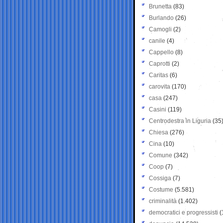
Brunetta
(83)
Burlando
(26)
Camogli
(2)
canile
(4)
Cappello
(8)
Caprotti
(2)
Caritas
(6)
carovita
(170)
casa
(247)
Casini
(119)
Centrodestra in Liguria
(35
Chiesa
(276)
Cina
(10)
Comune
(342)
Coop
(7)
Cossiga
(7)
Costume
(5.581)
criminalità
(1.402)
democratici e progressisti
(