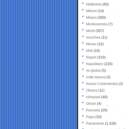
Mattarella
(60)
Meloni
(14)
Milano
(300)
Montezemolo
(7)
Monti
(357)
moschea
(11)
Musso
(10)
Muti
(10)
Napoli
(319)
Napolitano
(220)
no global
(5)
notte bianca
(3)
Nuovo Centrodestra
(2)
Obama
(11)
olimpiadi
(40)
Oliveri
(4)
Pannella
(29)
Papa
(33)
Parlamento
(1.428)