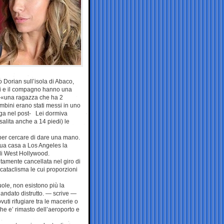
 Dorian sull’isola di Abaco,
lei e il compagno hanno una
ce, «una ragazza che ha 2
mbini erano stati messi in uno
ega nel post- Lei dormiva
alita anche a 14 piedi) le
 per cercare di dare una mano.
a sua casa a Los Angeles la
 di West Hollywood.
amente cancellata nel giro di
cataclisma le cui proporzioni
uole, non esistono più la
è andato distrutto. — scrive —
uti rifugiare tra le macerie o
 che e’ rimasto dell’aeroporto e