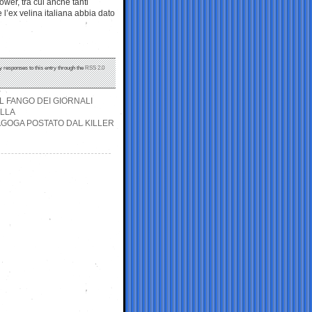
ower, tra cui anche tanti
 l’ex velina italiana abbia dato
y responses to this entry through the
RSS 2.0
L FANGO DEI GIORNALI
LLA
AGOGA POSTATO DAL KILLER