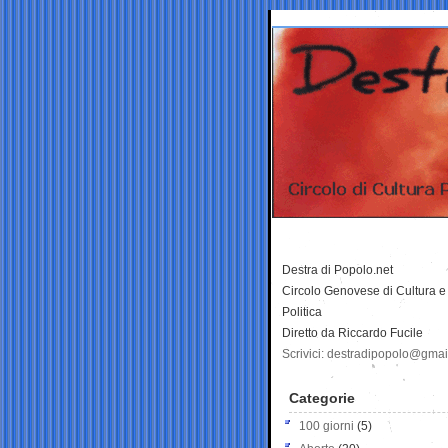
Destra di Popolo.net
Circolo Genovese di Cultura e
Politica
Diretto da Riccardo Fucile
Scrivici: destradipopolo@gma
Categorie
100 giorni
(5)