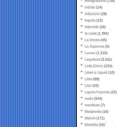
Immigrazione
(734)
indulto
(14)
inflazione
(26)
Ingroia
(15)
Interviste
(16)
la casta
(1.394)
La Destra
(45)
La Sapienza
(5)
Lavoro
(1.316)
LegaNord
(2.411)
Letta Enrico
(154)
Liberi e Uguali
(10)
Libia
(68)
Libri
(33)
Liguria Futurista
(25)
mafia
(543)
manifesto
(7)
Margherita
(16)
Maroni
(171)
Mastella
(16)