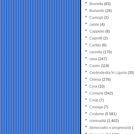
Brunetta
(83)
Burlando
(26)
Camogli
(2)
canile
(4)
Cappello
(8)
Caprotti
(2)
Caritas
(6)
carovita
(170)
casa
(247)
Casini
(119)
Centrodestra in Liguria
(35
Chiesa
(276)
Cina
(10)
Comune
(342)
Coop
(7)
Cossiga
(7)
Costume
(5.581)
criminalità
(1.402)
democratici e progressisti
(