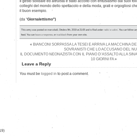
Il gesto solidale ed altruista è stato accolto con entusiasmo dai suoi foll
colleghi del mondo dello spettacolo e della moda, grati e orgogliosi che
il buon esempio.
(da “
Giornalettismo”)
This entry was posted on mercoledì, Ottobre 9th, 2019 at 21:05 and is filed under
radici e valori
. You can follow an
feed. You can
leave a response
, or
trackback
from your own site.
«
BIANCONI SORPASSA LA TESEI E ARRIVA LA MACCHINA DE
SOVRANISTI CHE LO ACCUSANO DEL NU
IL DOCUMENTO NEONAZISTA CON IL PIANO D’ASSALTO ALLA SIN
10 GIORNI FA
»
Leave a Reply
You must be
logged in
to post a comment.
)
19)