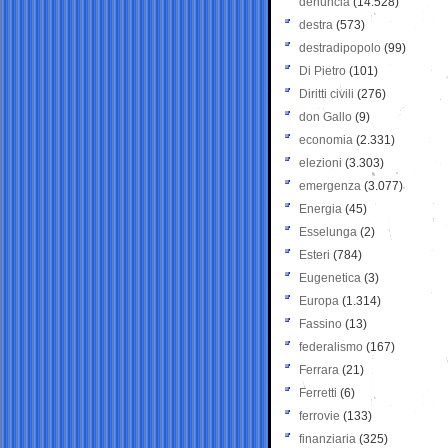
denuncia
(14.528)
destra
(573)
destradipopolo
(99)
Di Pietro
(101)
Diritti civili
(276)
don Gallo
(9)
economia
(2.331)
elezioni
(3.303)
emergenza
(3.077)
Energia
(45)
Esselunga
(2)
Esteri
(784)
Eugenetica
(3)
Europa
(1.314)
Fassino
(13)
federalismo
(167)
Ferrara
(21)
Ferretti
(6)
ferrovie
(133)
finanziaria
(325)