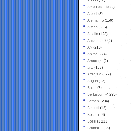
Aborto
(20)
Acca Larentia
(2)
Alcool
(3)
Alemanno
(150)
Alfano
(315)
Alitalia
(123)
Ambiente
(341)
AN
(210)
Animali
(74)
Arancioni
(2)
arte
(175)
Attentato
(329)
Auguri
(13)
Batini
(3)
Berlusconi
(4.295)
Bersani
(234)
Biasotti
(12)
Boldrini
(4)
Bossi
(1.221)
Brambilla
(38)