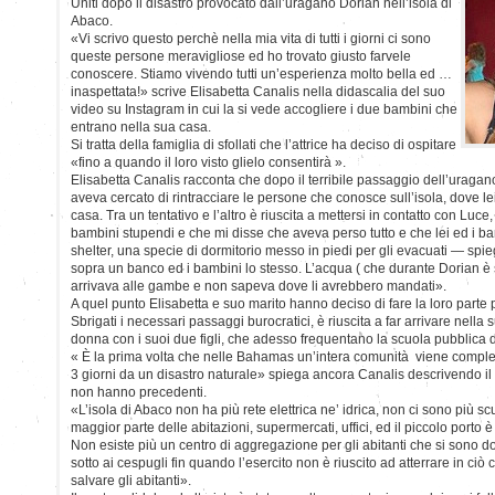
Uniti dopo il disastro provocato dall’uragano Dorian nell’isola di
Abaco.
«Vi scrivo questo perchè nella mia vita di tutti i giorni ci sono
queste persone meravigliose ed ho trovato giusto farvele
conoscere. Stiamo vivendo tutti un’esperienza molto bella ed …
inaspettata!» scrive Elisabetta Canalis nella didascalia del suo
video su Instagram in cui la si vede accogliere i due bambini che
entrano nella sua casa.
Si tratta della famiglia di sfollati che l’attrice ha deciso di ospitare
«fino a quando il loro visto glielo consentirà ».
Elisabetta Canalis racconta che dopo il terribile passaggio dell’uragano
aveva cercato di rintracciare le persone che conosce sull’isola, dove 
casa. Tra un tentativo e l’altro è riuscita a mettersi in contatto con Lu
bambini stupendi e che mi disse che aveva perso tutto e che lei ed i ba
shelter, una specie di dormitorio messo in piedi per gli evacuati — spi
sopra un banco ed i bambini lo stesso. L’acqua ( che durante Dorian è s
arrivava alle gambe e non sapeva dove li avrebbero mandati».
A quel punto Elisabetta e suo marito hanno deciso di fare la loro parte
Sbrigati i necessari passaggi burocratici, è riuscita a far arrivare nell
donna con i suoi due figli, che adesso frequentano la scuola pubblica
« È la prima volta che nelle Bahamas un’intera comunità viene complet
3 giorni da un disastro naturale» spiega ancora Canalis descrivendo il 
non hanno precedenti.
«L’isola di Abaco non ha più rete elettrica ne’ idrica, non ci sono più sc
maggior parte delle abitazioni, supermercati, uffici, ed il piccolo porto 
Non esiste più un centro di aggregazione per gli abitanti che si sono dov
sotto ai cespugli fin quando l’esercito non è riuscito ad atterrare in ciò
salvare gli abitanti».