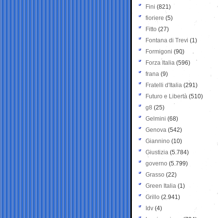
Fini
(821)
fioriere
(5)
Fitto
(27)
Fontana di Trevi
(1)
Formigoni
(90)
Forza Italia
(596)
frana
(9)
Fratelli d'Italia
(291)
Futuro e Libertà
(510)
g8
(25)
Gelmini
(68)
Genova
(542)
Giannino
(10)
Giustizia
(5.784)
governo
(5.799)
Grasso
(22)
Green Italia
(1)
Grillo
(2.941)
Idv
(4)