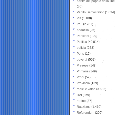
partito del popolo della libe
(30)
Partito Democratico
(1.034)
PD
(1.188)
PdL
(2.781)
pedofilia
(25)
Pensioni
(129)
Politica
(40.814)
polizia
(253)
Porto
(12)
povertà
(502)
Presepe
(14)
Primarie
(149)
Prodi
(52)
Provincia
(139)
radici e valori
(3.682)
RAI
(359)
rapine
(37)
Razzismo
(1.410)
Referendum
(200)