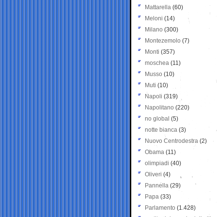
Mattarella
(60)
Meloni
(14)
Milano
(300)
Montezemolo
(7)
Monti
(357)
moschea
(11)
Musso
(10)
Muti
(10)
Napoli
(319)
Napolitano
(220)
no global
(5)
notte bianca
(3)
Nuovo Centrodestra
(2)
Obama
(11)
olimpiadi
(40)
Oliveri
(4)
Pannella
(29)
Papa
(33)
Parlamento
(1.428)