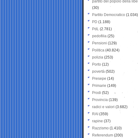
partito del popolo della libe
(30)
Partito Democratico
(1.034)
PD
(1.188)
PdL
(2.781)
pedofilia
(25)
Pensioni
(129)
Politica
(40.824)
polizia
(253)
Porto
(12)
povertà
(502)
Presepe
(14)
Primarie
(149)
Prodi
(52)
Provincia
(139)
radici e valori
(3.682)
RAI
(359)
rapine
(37)
Razzismo
(1.410)
Referendum
(200)