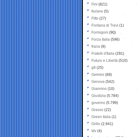
Fini
(821)
fioriere
(5)
Fitto
(27)
Fontana di Trevi
(1)
Formigoni
(90)
Forza Italia
(596)
frana
(9)
Fratelli d'Italia
(291)
Futuro e Libertà
(510)
g8
(25)
Gelmini
(68)
Genova
(542)
Giannino
(10)
Giustizia
(5.784)
governo
(5.799)
Grasso
(22)
Green Italia
(1)
Grillo
(2.941)
Idv
(4)