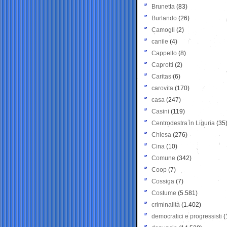
Brunetta
(83)
Burlando
(26)
Camogli
(2)
canile
(4)
Cappello
(8)
Caprotti
(2)
Caritas
(6)
carovita
(170)
casa
(247)
Casini
(119)
Centrodestra in Liguria
(35
Chiesa
(276)
Cina
(10)
Comune
(342)
Coop
(7)
Cossiga
(7)
Costume
(5.581)
criminalità
(1.402)
democratici e progressisti
(