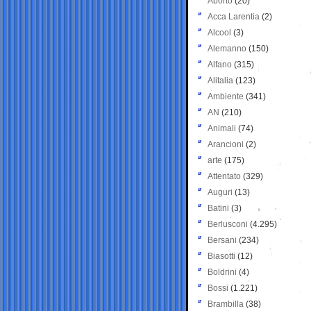
Aborto
(20)
Acca Larentia
(2)
Alcool
(3)
Alemanno
(150)
Alfano
(315)
Alitalia
(123)
Ambiente
(341)
AN
(210)
Animali
(74)
Arancioni
(2)
arte
(175)
Attentato
(329)
Auguri
(13)
Batini
(3)
Berlusconi
(4.295)
Bersani
(234)
Biasotti
(12)
Boldrini
(4)
Bossi
(1.221)
Brambilla
(38)