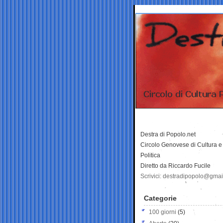
Destra di Popolo.net
Circolo Genovese di Cultura e
Politica
Diretto da Riccardo Fucile
Scrivici: destradipopolo@gma
Categorie
100 giorni
(5)