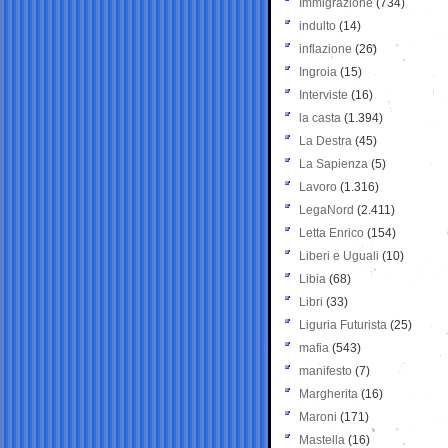
Immigrazione
(734)
indulto
(14)
inflazione
(26)
Ingroia
(15)
Interviste
(16)
la casta
(1.394)
La Destra
(45)
La Sapienza
(5)
Lavoro
(1.316)
LegaNord
(2.411)
Letta Enrico
(154)
Liberi e Uguali
(10)
Libia
(68)
Libri
(33)
Liguria Futurista
(25)
mafia
(543)
manifesto
(7)
Margherita
(16)
Maroni
(171)
Mastella
(16)