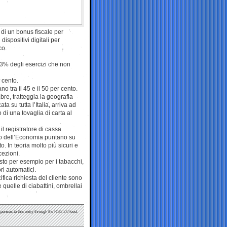
 di un bonus fiscale per
dispositivi digitali per
co.
3% degli esercizi che non
 cento.
 tra il 45 e il 50 per cento.
bre, tratteggia la geografia
a su tutta l’Italia, arriva ad
 di una tovaglia di carta al
l registratore di cassa.
ero dell’Economia puntano su
o. In teoria molto più sicuri e
cezioni.
isto per esempio per i tabacchi,
ori automatici.
ifica richiesta del cliente sono
e quelle di ciabattini, ombrellai
sponses to this entry through the
RSS 2.0
feed.