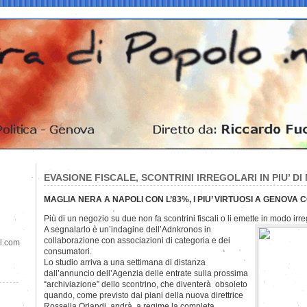
EVASIONE FISCALE, SCONTRINI IRREGOLARI IN PIU’ DI
MAGLIA NERA A NAPOLI CON L’83%, I PIU’ VIRTUOSI A GENOVA C
Più di un negozio su due non fa scontrini fiscali o li emette in modo irre
A segnalarlo è un’indagine dell’Adnkronos in
collaborazione con associazioni di categoria e dei
il.com
consumatori.
Lo studio arriva a una settimana di distanza
dall’annuncio dell’Agenzia delle entrate sulla prossima
“archiviazione” dello scontrino, che diventerà obsoleto
quando, come previsto dai piani della nuova direttrice
Rossella Orlandi, andrà a regime la completa