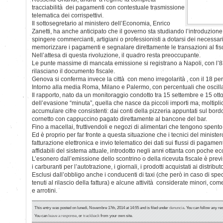
tracciabilità dei pagamenti con contestuale trasmissione
telematica dei corrispettivi.
Il sottosegretario al ministero dell’Economia, Enrico
Zanetti, ha anche anticipato che il governo sta studiando l’introduzione
spingere commercianti, artigiani o professionisti a dotarsi dei necessari 
memorizzare i pagamenti e segnalare direttamente le transazioni al fis
Nell’attesa di questa rivoluzione, il quadro resta preoccupante.
Le punte massime di mancata emissione si registrano a Napoli, con l’8
rilasciano il documento fiscale.
Genova si conferma invece la città con meno irregolarità , con il 18 per
Intorno alla media Roma, Milano e Palermo, con percentuali che oscillano
Il rapporto, nato da un monitoraggio condotto tra 15 settembre e 15 otto
dell’evasione “minuta”, quella che nasce da piccoli importi ma, moltiplicat
accumulare cifre consistenti: dai conti della pizzeria appuntati sul bordo
cornetto con cappuccino pagato direttamente al bancone del bar.
Fino a macellai, fruttivendoli e negozi di alimentari che tengono spento i
Ed è proprio per far fronte a questa situazione che i tecnici del minist
fatturazione elettronica e invio telematico dei dati sui flussi di pagament
affidabili del sistema attuale, introdotto negli anni ottanta con poche ec
L’esonero dall’emissione dello scontrino o della ricevuta fiscale è prev
i carburanti per l’autotrazione, i giornali, i prodotti acquistati ai distribut
Esclusi dall’obbligo anche i conducenti di taxi (che però in caso di spec
tenuti al rilascio della fattura) e alcune attività considerate minori, com
e arrotini.
This entry was posted on lunedì, Novembre 17th, 2014 at 14:55 and is filed under
denuncia
. You can follow any re
You can
leave a response
, or
trackback
from your own site.