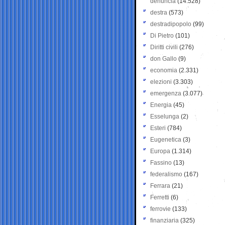
denuncia
(14.528)
destra
(573)
destradipopolo
(99)
Di Pietro
(101)
Diritti civili
(276)
don Gallo
(9)
economia
(2.331)
elezioni
(3.303)
emergenza
(3.077)
Energia
(45)
Esselunga
(2)
Esteri
(784)
Eugenetica
(3)
Europa
(1.314)
Fassino
(13)
federalismo
(167)
Ferrara
(21)
Ferretti
(6)
ferrovie
(133)
finanziaria
(325)