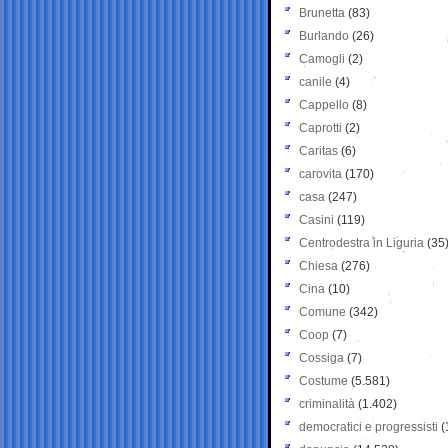
Brunetta
(83)
Burlando
(26)
Camogli
(2)
canile
(4)
Cappello
(8)
Caprotti
(2)
Caritas
(6)
carovita
(170)
casa
(247)
Casini
(119)
Centrodestra in Liguria
(35
Chiesa
(276)
Cina
(10)
Comune
(342)
Coop
(7)
Cossiga
(7)
Costume
(5.581)
criminalità
(1.402)
democratici e progressisti
(