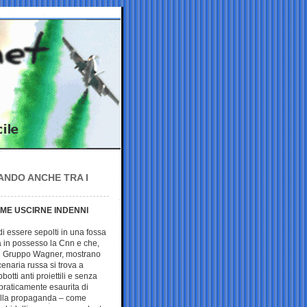
ANDO ANCHE TRA I
OME USCIRNE INDENNI
 di essere sepolti in una fossa
a in possesso la Cnn e che,
del Gruppo Wagner, mostrano
cenaria russa si trova a
tti anti proiettili e senza
 praticamente esaurita di
della propaganda – come