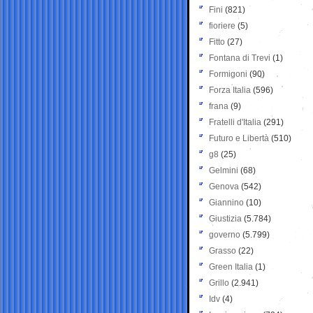
Fini
(821)
fioriere
(5)
Fitto
(27)
Fontana di Trevi
(1)
Formigoni
(90)
Forza Italia
(596)
frana
(9)
Fratelli d'Italia
(291)
Futuro e Libertà
(510)
g8
(25)
Gelmini
(68)
Genova
(542)
Giannino
(10)
Giustizia
(5.784)
governo
(5.799)
Grasso
(22)
Green Italia
(1)
Grillo
(2.941)
Idv
(4)