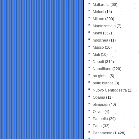
Mattarella
(60)
Meloni
(14)
Milano
(300)
Montezemolo
(7)
Monti
(357)
moschea
(11)
Musso
(10)
Muti
(10)
Napoli
(319)
Napolitano
(220)
no global
(5)
notte bianca
(3)
Nuovo Centrodestra
(2)
Obama
(11)
olimpiadi
(40)
Oliveri
(4)
Pannella
(29)
Papa
(33)
Parlamento
(1.428)