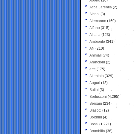
Aborto
(20)
Acca Larentia
(2)
Alcool
(3)
Alemanno
(150)
Alfano
(315)
Alitalia
(123)
Ambiente
(341)
AN
(210)
Animali
(74)
Arancioni
(2)
arte
(175)
Attentato
(329)
Auguri
(13)
Batini
(3)
Berlusconi
(4.295)
Bersani
(234)
Biasotti
(12)
Boldrini
(4)
Bossi
(1.221)
Brambilla
(38)