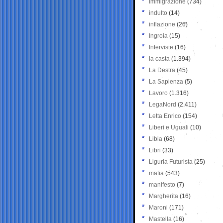
Immigrazione
(734)
indulto
(14)
inflazione
(26)
Ingroia
(15)
Interviste
(16)
la casta
(1.394)
La Destra
(45)
La Sapienza
(5)
Lavoro
(1.316)
LegaNord
(2.411)
Letta Enrico
(154)
Liberi e Uguali
(10)
Libia
(68)
Libri
(33)
Liguria Futurista
(25)
mafia
(543)
manifesto
(7)
Margherita
(16)
Maroni
(171)
Mastella
(16)