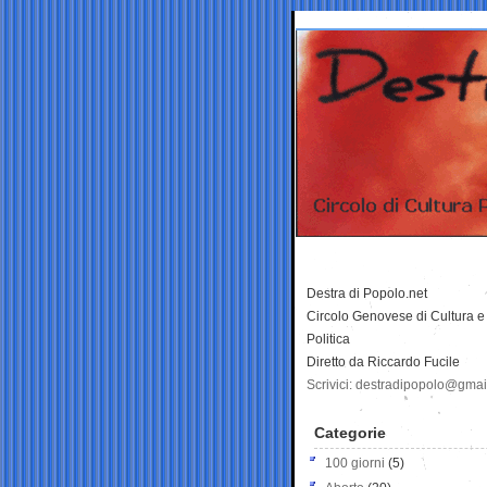
Destra di Popolo.net
Circolo Genovese di Cultura e
Politica
Diretto da Riccardo Fucile
Scrivici: destradipopolo@gma
Categorie
100 giorni
(5)