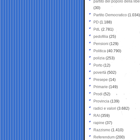
partito del popolo della libe
(30)
Partito Democratico
(1.034)
PD
(1.188)
PdL
(2.781)
pedofilia
(25)
Pensioni
(129)
Politica
(40.790)
polizia
(253)
Porto
(12)
povertà
(502)
Presepe
(14)
Primarie
(149)
Prodi
(52)
Provincia
(139)
radici e valori
(3.682)
RAI
(359)
rapine
(37)
Razzismo
(1.410)
Referendum
(200)