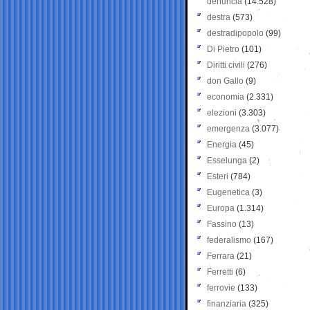
denuncia
(14.528)
destra
(573)
destradipopolo
(99)
Di Pietro
(101)
Diritti civili
(276)
don Gallo
(9)
economia
(2.331)
elezioni
(3.303)
emergenza
(3.077)
Energia
(45)
Esselunga
(2)
Esteri
(784)
Eugenetica
(3)
Europa
(1.314)
Fassino
(13)
federalismo
(167)
Ferrara
(21)
Ferretti
(6)
ferrovie
(133)
finanziaria
(325)