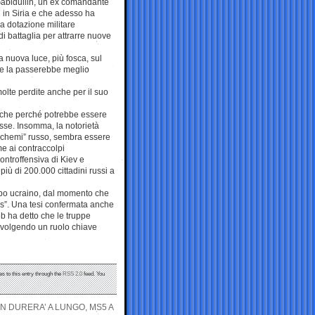
Gabidullin, un ex comandante
in Siria e che adesso ha
la dotazione militare
di battaglia per attrarre nuove
 nuova luce, più fosca, sul
se la passerebbe meglio
olte perdite anche per il suo
nche perché potrebbe essere
usse. Insomma, la notorietà
i schemi” russo, sembra essere
me ai contraccolpi
controffensiva di Kiev e
più di 200.000 cittadini russi a
mpo ucraino, dal momento che
os”. Una tesi confermata anche
eb ha detto che le truppe
, svolgendo un ruolo chiave
s to this entry through the
RSS 2.0
feed. You
N DURERA’ A LUNGO, MS5 A