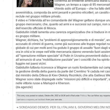
conferma all’emittente americana Marat 
Wagner, un tempo a capo di 95 mercenari 
chiesto asilo all’Europa – che ha fatto del
avveniristica, composta da armi pesanti e persino elicotteri, un cavallo 
reclute nel gruppo militare privato.
Il video e l’intervista all’ex comandante del Wagner gettano dunque una
gruppo mercenario, che, quanto ad armi e e successi sul campo, non 
dell’esercito ufficiale di Mosca.
Gabidullin infatti lamenta una carenza organizzativa che si traduce in m
ex gruppo militare.
Wagner, dichiara, ha “problemi di approvvigionamento e di morale”, a
accusato di crimini di guerra, come già successo alle truppe regolari r
globale di cui per molti anni ha goduto il gruppo di assalto “fuori dagl
ora in crisi e le crepe nell’elite mercenaria stanno venendo fuori assie
all’”operazione militare speciale” di Putin in Ucraina provenienti dalla 
all’annuncio di una “mobilitazione parziale” per i coscritti che ha spinto 
fuggire nei paesi vicini.
Gabidullin tuttavia riconosce a Wagner un ruolo fondamentale sul ca
la gestione diretta della guerra da parte del Cremlino “è caduta nel ca
dal ministro della Difesa di Kiev Oleksiy Reznikov, che alla Galileus W
Wagner sono state dispiegate nelle “missioni più difficili e importanti”
nelle vittorie russe a Mariupol e Kherson.
(da agenzie)
This entry was posted on sabato, Ottobre 8th, 2022 at 16:36 and is filed under
Politica
. You can follow any response
can
leave a response
, or
trackback
from your own site.
«
SONDAGGIO DEMOS: PER GLI ITALIANI IL GOVERNO MELONI NO