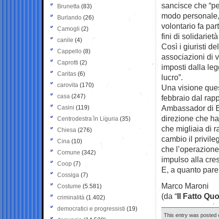
sancisce che “per
Brunetta
(83)
modo personale, s
Burlando
(26)
volontario fa par
Camogli
(2)
fini di solidarietà 
canile
(4)
Così i giuristi 
Cappello
(8)
associazioni di v
Caprotti
(2)
imposti dalla leg
Caritas
(6)
lucro”.
carovita
(170)
Una visione ques
casa
(247)
febbraio dal rapp
Ambassador di Ex
Casini
(119)
direzione che ha
Centrodestra in Liguria
(35)
che migliaia di r
Chiesa
(276)
cambio il privile
Cina
(10)
che l’operazion
Comune
(342)
impulso alla cres
Coop
(7)
E, a quanto pare,
Cossiga
(7)
Marco Maroni
Costume
(5.581)
(da “
Il Fatto Qu
criminalità
(1.402)
democratici e progressisti
(19)
This entry was posted o