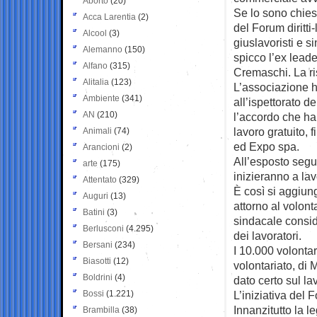
Aborto
(20)
Se lo sono chies
Acca Larentia
(2)
del Forum diritti
Alcool
(3)
giuslavoristi e s
Alemanno
(150)
spicco l’ex lead
Alfano
(315)
Cremaschi. La ri
Alitalia
(123)
L’associazione h
Ambiente
(341)
all’ispettorato d
AN
(210)
l’accordo che ha 
lavoro gratuito, 
Animali
(74)
ed Expo spa.
Arancioni
(2)
All’esposto segui
arte
(175)
inizieranno a la
Attentato
(329)
È così si aggiun
Auguri
(13)
attorno al volont
Batini
(3)
sindacale conside
Berlusconi
(4.295)
dei lavoratori.
Bersani
(234)
I 10.000 volontari
Biasotti
(12)
volontariato, di 
Boldrini
(4)
dato certo sul la
Bossi
(1.221)
L’iniziativa del
Innanzitutto la l
Brambilla
(38)