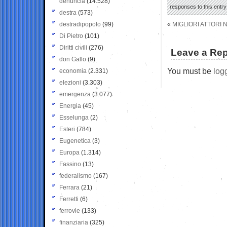
denuncia
(14.528)
responses to this entr
destra
(573)
destradipopolo
(99)
«
MIGLIORI ATTORI
Di Pietro
(101)
Diritti civili
(276)
Leave a Rep
don Gallo
(9)
You must be
log
economia
(2.331)
elezioni
(3.303)
emergenza
(3.077)
Energia
(45)
Esselunga
(2)
Esteri
(784)
Eugenetica
(3)
Europa
(1.314)
Fassino
(13)
federalismo
(167)
Ferrara
(21)
Ferretti
(6)
ferrovie
(133)
finanziaria
(325)