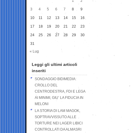
1
2
3
4
5
6
7
8
9
10
11
12
13
14
15
16
17
18
19
20
21
22
23
24
25
26
27
28
29
30
31
« Lug
Leggi gli ultimi articoli
inseriti
SONDAGGIO BIDIMEDIA:
CROLLO DEL
CENTRODESTRA, FDI E LEGA
AI MINIMI, GIU’ LA FIDUCIA IN
MELONI
LA STORIA DI LAM MAGOK,
SOPTRAVVISSUTO ALLE
TORTURE NEI LAGER LIBICI
CONTROLLATI DA ALMASRI