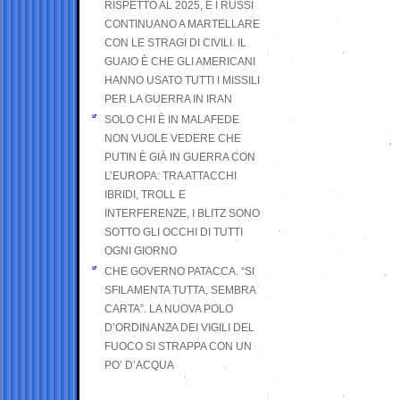
RISPETTO AL 2025, E I RUSSI
CONTINUANO A MARTELLARE
CON LE STRAGI DI CIVILI. IL
GUAIO È CHE GLI AMERICANI
HANNO USATO TUTTI I MISSILI
PER LA GUERRA IN IRAN
SOLO CHI È IN MALAFEDE
NON VUOLE VEDERE CHE
PUTIN È GIÀ IN GUERRA CON
L’EUROPA: TRA ATTACCHI
IBRIDI, TROLL E
INTERFERENZE, I BLITZ SONO
SOTTO GLI OCCHI DI TUTTI
OGNI GIORNO
CHE GOVERNO PATACCA. “SI
SFILAMENTA TUTTA, SEMBRA
CARTA”. LA NUOVA POLO
D’ORDINANZA DEI VIGILI DEL
FUOCO SI STRAPPA CON UN
PO’ D’ACQUA