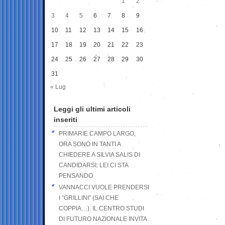
1
2
3
4
5
6
7
8
9
10
11
12
13
14
15
16
17
18
19
20
21
22
23
24
25
26
27
28
29
30
31
« Lug
Leggi gli ultimi articoli
inseriti
PRIMARIE CAMPO LARGO,
ORA SONO IN TANTI A
CHIEDERE A SILVIA SALIS DI
CANDIDARSI: LEI CI STA
PENSANDO
VANNACCI VUOLE PRENDERSI
I “GRILLINI” (SAI CHE
COPPIA…). IL CENTRO STUDI
DI FUTURO NAZIONALE INVITA