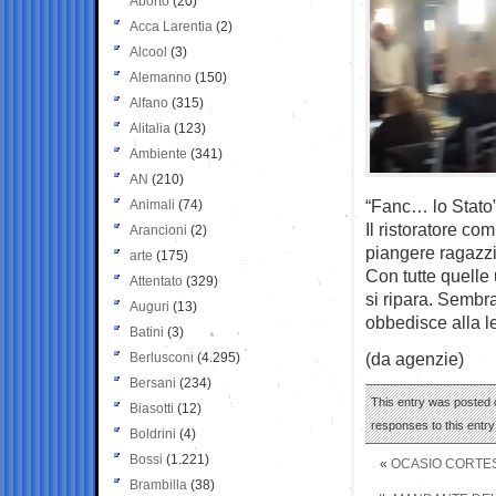
Aborto
(20)
Acca Larentia
(2)
Alcool
(3)
Alemanno
(150)
Alfano
(315)
Alitalia
(123)
Ambiente
(341)
AN
(210)
“Fanc… lo Stato”.
Animali
(74)
Il ristoratore c
Arancioni
(2)
piangere ragazzi
arte
(175)
Con tutte quelle 
Attentato
(329)
si ripara. Sembra
Auguri
(13)
obbedisce alla 
Batini
(3)
(da agenzie)
Berlusconi
(4.295)
Bersani
(234)
This entry was posted o
Biasotti
(12)
responses to this entr
Boldrini
(4)
Bossi
(1.221)
«
OCASIO CORTES
Brambilla
(38)