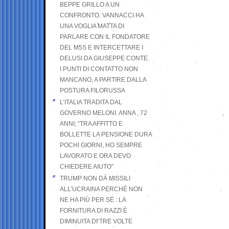
BEPPE GRILLO A UN
CONFRONTO. VANNACCI HA
UNA VOGLIA MATTA DI
PARLARE CON IL FONDATORE
DEL M5S E INTERCETTARE I
DELUSI DA GIUSEPPE CONTE.
I PUNTI DI CONTATTO NON
MANCANO, A PARTIRE DALLA
POSTURA FILORUSSA
L’ITALIA TRADITA DAL
GOVERNO MELONI. ANNA , 72
ANNI; “TRA AFFITTO E
BOLLETTE LA PENSIONE DURA
POCHI GIORNI, HO SEMPRE
LAVORATO E ORA DEVO
CHIEDERE AIUTO”
TRUMP NON DÀ MISSILI
ALL’UCRAINA PERCHÉ NON
NE HA PIÙ PER SÉ : LA
FORNITURA DI RAZZI È
DIMINUITA DI TRE VOLTE