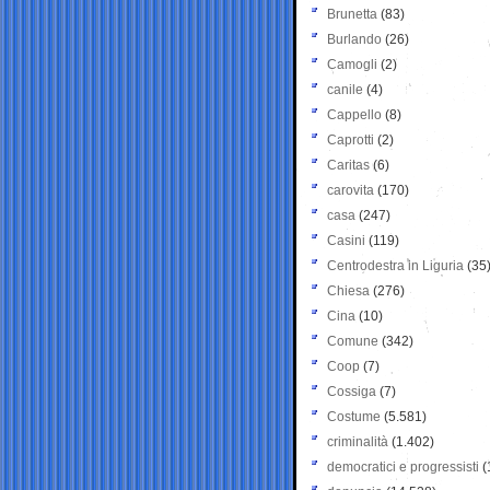
Brunetta
(83)
Burlando
(26)
Camogli
(2)
canile
(4)
Cappello
(8)
Caprotti
(2)
Caritas
(6)
carovita
(170)
casa
(247)
Casini
(119)
Centrodestra in Liguria
(35
Chiesa
(276)
Cina
(10)
Comune
(342)
Coop
(7)
Cossiga
(7)
Costume
(5.581)
criminalità
(1.402)
democratici e progressisti
(