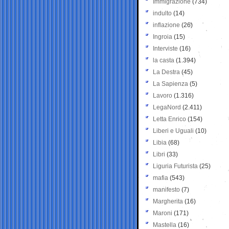
Immigrazione
(734)
indulto
(14)
inflazione
(26)
Ingroia
(15)
Interviste
(16)
la casta
(1.394)
La Destra
(45)
La Sapienza
(5)
Lavoro
(1.316)
LegaNord
(2.411)
Letta Enrico
(154)
Liberi e Uguali
(10)
Libia
(68)
Libri
(33)
Liguria Futurista
(25)
mafia
(543)
manifesto
(7)
Margherita
(16)
Maroni
(171)
Mastella
(16)