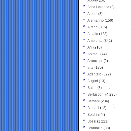
Aborto
(20)
Acca Larentia
(2)
Alcool
(3)
Alemanno
(150)
Alfano
(315)
Alitalia
(123)
Ambiente
(341)
AN
(210)
Animali
(74)
Arancioni
(2)
arte
(175)
Attentato
(329)
Auguri
(13)
Batini
(3)
Berlusconi
(4.295)
Bersani
(234)
Biasotti
(12)
Boldrini
(4)
Bossi
(1.221)
Brambilla
(38)