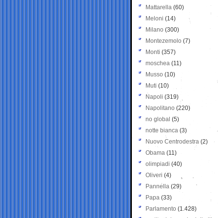
Mattarella
(60)
Meloni
(14)
Milano
(300)
Montezemolo
(7)
Monti
(357)
moschea
(11)
Musso
(10)
Muti
(10)
Napoli
(319)
Napolitano
(220)
no global
(5)
notte bianca
(3)
Nuovo Centrodestra
(2)
Obama
(11)
olimpiadi
(40)
Oliveri
(4)
Pannella
(29)
Papa
(33)
Parlamento
(1.428)