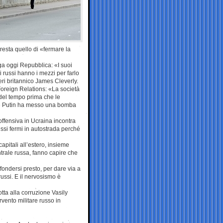
resta quello di «fermare la
ega oggi Repubblica: «I suoi
i russi hanno i mezzi per farlo
teri britannico James Cleverly.
Foreign Relations: «La società
del tempo prima che le
ne Putin ha messo una bomba
’offensiva in Ucraina incontra
russi fermi in autostrada perché
capitali all’estero, insieme
trale russa, fanno capire che
ondersi presto, per dare via a
 russi. E il nervosismo è
tta alla corruzione Vasily
rvento militare russo in