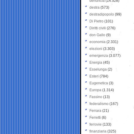
denuncia
(14.528)
destra
(573)
destradipopolo
(99)
Di Pietro
(101)
Diritti civili
(276)
don Gallo
(9)
economia
(2.331)
elezioni
(3.303)
emergenza
(3.077)
Energia
(45)
Esselunga
(2)
Esteri
(784)
Eugenetica
(3)
Europa
(1.314)
Fassino
(13)
federalismo
(167)
Ferrara
(21)
Ferretti
(6)
ferrovie
(133)
finanziaria
(325)