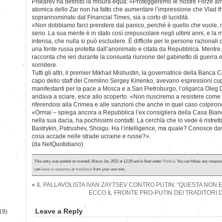
Piskarev ha definito la misura equa: «Proteggeremo le nostre Forze a
atomica dello Zar non ha fatto che aumentare l’impressione che Vlad t
soprannominato dal Financial Times, sia a corto di lucidità.
«Non dobbiamo farci prendere dal panico, perché è quello che vuole, 
serio. La sua mente è in stato così crepuscolare negli ultimi anni, e la 
intensa, che nulla si può escludere. È difficile per le persone razionali 
una fonte russa protetta dall’anonimato e citata da Repubblica. Ment
racconta che ieri durante la consueta riunione del gabinetto di guerra e
sorridere.
Tutti gli altri, il premier Mikhail Mishustin, la governatrice della Banca C
capo dello staff del Cremlino Sergey Kirienko, avevano espressioni cup
manifestanti per la pace a Mosca e a San Pietroburgo, l’oligarca Oleg D
andava a sciare, esce allo scoperto. «Non riusciremo a resistere come
riferendosi alla Crimea e alle sanzioni che anche in quel caso colpiron
«Ormai – spiega ancora a Repubblica l’ex consigliera della Casa Bianca
)
nella sua dacia, ha pochissimi contatti. La cerchia che lo vede è ristret
Bastrykin, Patrushev, Shoigu. Ha l’intelligence, ma quale? Conosce dav
cosa accade nelle strade ucraine e russe?».
(da NetQuotidiano)
This entry was posted on martedì, Marzo 1st, 2022 at 12:29 and is filed under
Politica
. You can follow any respons
can
leave a response
, or
trackback
from your own site.
«
IL PALLAVOLISTA IVAN ZAYTSEV CONTRO PUTIN: “QUESTA NON E
ECCO IL FRONTE PRO-PUTIN DEI TRADITORI D
Leave a Reply
19)