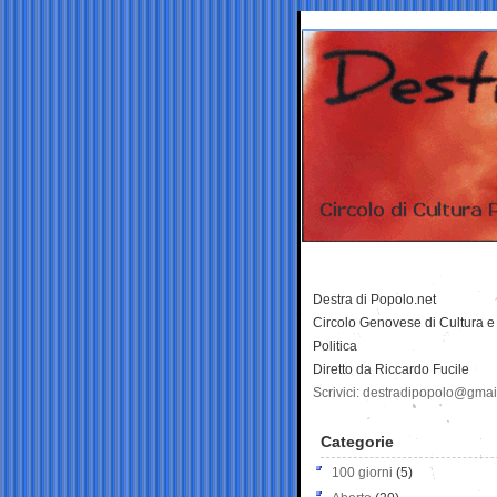
Destra di Popolo.net
Circolo Genovese di Cultura e
Politica
Diretto da Riccardo Fucile
Scrivici: destradipopolo@gma
Categorie
100 giorni
(5)