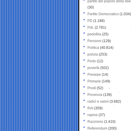
partito del popolo della libe
(30)
Partito Democratico
(1.034)
PD
(1.188)
PdL
(2.781)
pedofilia
(25)
Pensioni
(129)
Politica
(40.814)
polizia
(253)
Porto
(12)
povertà
(502)
Presepe
(14)
Primarie
(149)
Prodi
(52)
Provincia
(139)
radici e valori
(3.682)
RAI
(359)
rapine
(37)
Razzismo
(1.410)
Referendum
(200)