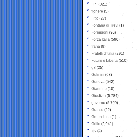
Fini
(821)
fioriere
(5)
Fitto
(27)
Fontana di Trevi
(1)
Formigoni
(90)
Forza Italia
(596)
frana
(9)
Fratelli d'Italia
(291)
Futuro e Libertà
(510)
g8
(25)
Gelmini
(68)
Genova
(542)
Giannino
(10)
Giustizia
(5.784)
governo
(5.799)
Grasso
(22)
Green Italia
(1)
Grillo
(2.941)
Idv
(4)