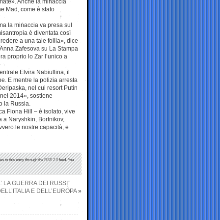
rmate». Anche la minaccia
he Mad, come è stato
ma la minaccia va presa sul
misantropia è diventata così
credere a una tale follia», dice
re Anna Zafesova su La Stampa
ra proprio lo Zar l’unico a
entrale Elvira Nabiullina, il
e. E mentre la polizia arresta
eripaska, nel cui resort Putin
 nel 2014», sostiene
o la Russia.
 Fiona Hill – è isolato, vive
ta a Naryshkin, Bortnikov,
vero le nostre capacità, e
es to this entry through the
RSS 2.0
feed. You
’ LA GUERRA DEI RUSSI“
ELL’ITALIA E DELL’EUROPA
»