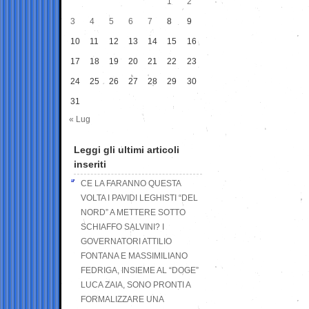
1
2
3
4
5
6
7
8
9
10
11
12
13
14
15
16
17
18
19
20
21
22
23
24
25
26
27
28
29
30
31
« Lug
Leggi gli ultimi articoli
inseriti
CE LA FARANNO QUESTA
VOLTA I PAVIDI LEGHISTI “DEL
NORD” A METTERE SOTTO
SCHIAFFO SALVINI? I
GOVERNATORI ATTILIO
FONTANA E MASSIMILIANO
FEDRIGA, INSIEME AL “DOGE”
LUCA ZAIA, SONO PRONTI A
FORMALIZZARE UNA