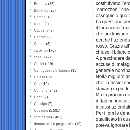
costituivano l’er
Brunetta
(83)
“carrozzoni” che
Burlando
(26)
ossequio a qualc
Camogli
(2)
La questione pe
canile
(4)
il farmacista” m
Cappello
(8)
che poi finivano 
Caprotti
(2)
perchè l’azienda
Caritas
(6)
rosso. Grazie al
carovita
(170)
chiuso il bilanci
casa
(247)
A prescindere da
accuse di malages
Casini
(119)
generale nominat
Centrodestra in Liguria
(35)
Nella migliore de
Chiesa
(276)
che il dossier c
Cina
(10)
stavano in piedi
Comune
(342)
Ma la procura non
Coop
(7)
indagini non sol
Cossiga
(7)
incassi aziendali
Costume
(5.581)
Per il pm le de
criminalità
(1.402)
qualificato in q
democratici e progressisti
(19)
poteva ignorare 