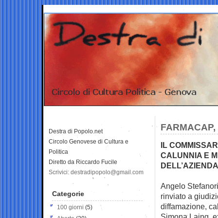
FARMACAP, 
Destra di Popolo.net
Circolo Genovese di Cultura e
IL COMMISSARI
Politica
CALUNNIA E M
Diretto da Riccardo Fucile
DELL’AZIENDA
Scrivici: destradipopolo@gmail.com
Angelo Stefanori,
Categorie
rinviato a giudiz
diffamazione, ca
100 giorni
(5)
Simona Laing, ex