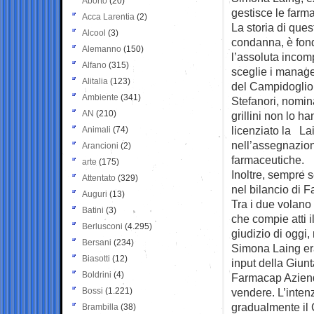
Aborto
(20)
gestisce le farm
Acca Larentia
(2)
La storia di ques
Alcool
(3)
condanna, è fon
Alemanno
(150)
l’assoluta incom
Alfano
(315)
sceglie i manag
Alitalia
(123)
del Campidoglio, 
Ambiente
(341)
Stefanori, nomin
AN
(210)
grillini non lo 
licenziato la La
Animali
(74)
nell’assegnazion
Arancioni
(2)
farmaceutiche.
arte
(175)
Inoltre, sempre 
Attentato
(329)
nel bilancio di F
Auguri
(13)
Tra i due volano 
Batini
(3)
che compie atti il
Berlusconi
(4.295)
giudizio di ogg
Bersani
(234)
Simona Laing era
Biasotti
(12)
input della Giun
Boldrini
(4)
Farmacap Aziend
Bossi
(1.221)
vendere. L’intenz
gradualmente il 
Brambilla
(38)