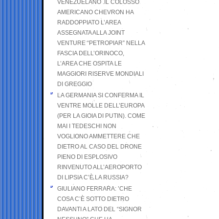
VENEZUELANO .IL COLOSSO
AMERICANO CHEVRON HA
RADDOPPIATO L’AREA
ASSEGNATA ALLA JOINT
VENTURE “PETROPIAR” NELLA
FASCIA DELL’ORINOCO,
L’AREA CHE OSPITA LE
MAGGIORI RISERVE MONDIALI
DI GREGGIO
LA GERMANIA SI CONFERMA IL
VENTRE MOLLE DELL’EUROPA
(PER LA GIOIA DI PUTIN). COME
MAI I TEDESCHI NON
VOGLIONO AMMETTERE CHE
DIETRO AL CASO DEL DRONE
PIENO DI ESPLOSIVO
RINVENUTO ALL’AEROPORTO
DI LIPSIA C’È LA RUSSIA?
GIULIANO FERRARA: ’CHE
COSA C’È SOTTO DIETRO
DAVANTI A LATO DEL “SIGNOR