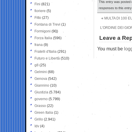
This entry was posted o
Fini
(821)
responses to this entr
fioriere
(5)
Fitto
(27)
«
MULTA DI 100 
Fontana di Trevi
(1)
L’ORDINE DEI GIO
Formigoni
(90)
Leave a Rep
Forza Italia
(596)
frana
(9)
You must be
log
Fratelli d'Italia
(291)
Futuro e Libertà
(510)
g8
(25)
Gelmini
(68)
Genova
(542)
Giannino
(10)
Giustizia
(5.784)
governo
(5.799)
Grasso
(22)
Green Italia
(1)
Grillo
(2.941)
Idv
(4)