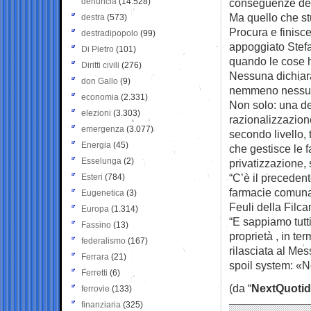
denuncia
(14.528)
conseguenze dell
Ma quello che stu
destra
(573)
Procura e finisce
destradipopolo
(99)
appoggiato Stefa
Di Pietro
(101)
quando le cose 
Diritti civili
(276)
Nessuna dichiar
don Gallo
(9)
nemmeno nessun 
economia
(2.331)
Non solo: una de
elezioni
(3.303)
razionalizzazion
emergenza
(3.077)
secondo livello, 
Energia
(45)
che gestisce le 
Esselunga
(2)
privatizzazione,
“C’è il precedent
Esteri
(784)
farmacie comunal
Eugenetica
(3)
Feuli della Filca
Europa
(1.314)
“E sappiamo tutt
Fassino
(13)
proprietà , in te
federalismo
(167)
rilasciata al Me
Ferrara
(21)
spoil system: «N
Ferretti
(6)
(da “
NextQuotid
ferrovie
(133)
finanziaria
(325)