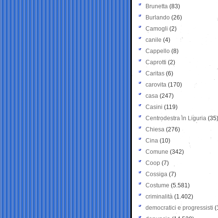
Brunetta
(83)
Burlando
(26)
Camogli
(2)
canile
(4)
Cappello
(8)
Caprotti
(2)
Caritas
(6)
carovita
(170)
casa
(247)
Casini
(119)
Centrodestra in Liguria
(35
Chiesa
(276)
Cina
(10)
Comune
(342)
Coop
(7)
Cossiga
(7)
Costume
(5.581)
criminalità
(1.402)
democratici e progressisti
(