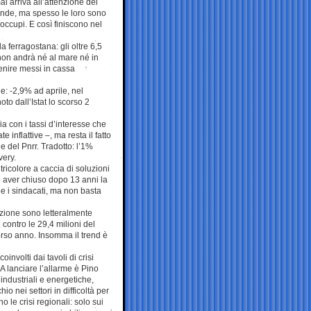
i arriva all’attenzione del
iende, ma spesso le loro sono
ccupi. E così finiscono nel
 ferragostana: gli oltre 6,5
 non andrà né al mare né in
enire messi in cassa
e: -2,9% ad aprile, nel
to dall’Istat lo scorso 2
a con i tassi d’interesse che
nflattive –, ma resta il fatto
 del Pnrr. Tradotto: l’1%
very.
ricolore a caccia di soluzioni
to aver chiuso dopo 13 anni la
e i sindacati, ma non basta
razione sono letteralmente
 contro le 29,4 milioni del
corso anno. Insomma il trend è
oinvolti dai tavoli di crisi
A lanciare l’allarme è Pino
industriali e energetiche,
hio nei settori in difficoltà per
o le crisi regionali: solo sui