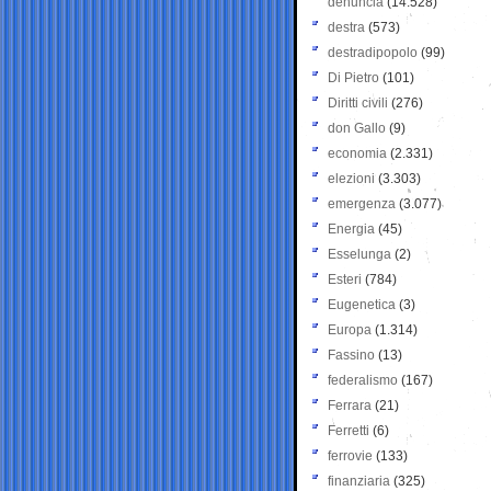
denuncia
(14.528)
destra
(573)
destradipopolo
(99)
Di Pietro
(101)
Diritti civili
(276)
don Gallo
(9)
economia
(2.331)
elezioni
(3.303)
emergenza
(3.077)
Energia
(45)
Esselunga
(2)
Esteri
(784)
Eugenetica
(3)
Europa
(1.314)
Fassino
(13)
federalismo
(167)
Ferrara
(21)
Ferretti
(6)
ferrovie
(133)
finanziaria
(325)