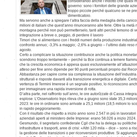
considerando anche l’indotto che quasi ma
governo: sono i fornitori delle grande az
troppo piccole perché qualcuno se ne preo
dimenticatoio.
Ma servono anche a spiegare l’altra faccia della medaglia della canicola
milioni di italiani che quest’anno rinunceranno alle ferie. Oltre la metà
montagna perché non può permetterselo, tanti altri perché temono di v
integrazione a breve o, peggio, di perdere il lavoro
Timori che si alimentano con i freddi numeri della produzione industrial
confronto annuo; -3,3% a maggio; -2,6% a giugno – l’ultimo dato reso no
agosto.
Certo a complicare la situazione contribuisce anche la politica monetari
scendono troppo lentamente – perché la Bce continua a temere fiammate i
che la crescita economica è appesa quasi esclusivamente all’attuazione
atteso per fine anno dipende per 90 punti percentuali proprio dal Reco
Abbastanza per capire come sia complessa la situazione dell’industria t
strutturali e risposte davanti alla transizione energetica e digitale. Cer
vertenza di Termini Imerese è un segnale positivo, lo riconoscono anch
per immaginare una rapida inversione di rotta.
D’altra parte, nel raffronto sull’anno, le ore autorizzate di Cassa integ
esplose. L’Osservatorio Inps rileva che a giugno sono state 35,3 milioni
2023: le ore in ordinarie sono arrivate a 25,1 milioni (18,5 milioni lo s
in rapido peggioramento.
Con il risultato che rispetto a inizio anno sono 2.547 in più in lavoratori c
aziendali aperti al ministero delle Imprese: erano 58.026 a inizio 2024. 
Gesmundo, il segretario confederale Cgil che ha la delega su politiche 
infrastrutture e trasporti, aree di crisi: «Altri 120 mila – dice – sono a risc
la gestione delle transizioni o per riconversioni produttive. Si aggiungon