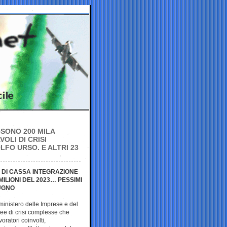
 SONO 200 MILA
OLI DI CRISI
LFO URSO. E ALTRI 23
E DI CASSA INTEGRAZIONE
MILIONI DEL 2023… PESSIMI
IUGNO
l ministero delle Imprese e del
aree di crisi complesse che
ratori coinvolti,