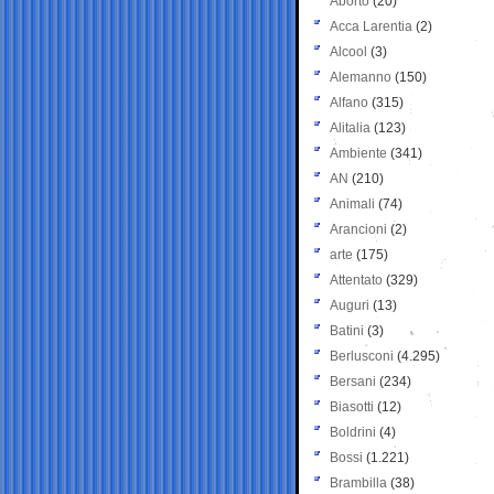
Aborto
(20)
Acca Larentia
(2)
Alcool
(3)
Alemanno
(150)
Alfano
(315)
Alitalia
(123)
Ambiente
(341)
AN
(210)
Animali
(74)
Arancioni
(2)
arte
(175)
Attentato
(329)
Auguri
(13)
Batini
(3)
Berlusconi
(4.295)
Bersani
(234)
Biasotti
(12)
Boldrini
(4)
Bossi
(1.221)
Brambilla
(38)