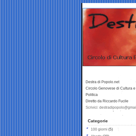
Destra di Popolo.net
Circolo Genovese di Cultura e
Politica
Diretto da Riccardo Fucile
Scrivici: destradipopolo@gma
Categorie
100 giorni
(5)