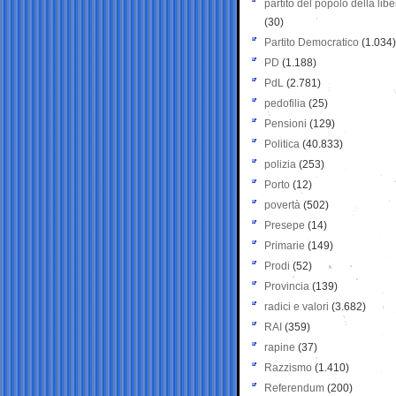
partito del popolo della libe
(30)
Partito Democratico
(1.034)
PD
(1.188)
PdL
(2.781)
pedofilia
(25)
Pensioni
(129)
Politica
(40.833)
polizia
(253)
Porto
(12)
povertà
(502)
Presepe
(14)
Primarie
(149)
Prodi
(52)
Provincia
(139)
radici e valori
(3.682)
RAI
(359)
rapine
(37)
Razzismo
(1.410)
Referendum
(200)