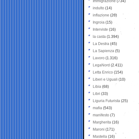
Immigrazione
(734)
indulto
(14)
inflazione
(26)
Ingroia
(15)
Interviste
(16)
la casta
(1.394)
La Destra
(45)
La Sapienza
(5)
Lavoro
(1.316)
LegaNord
(2.411)
Letta Enrico
(154)
Liberi e Uguali
(10)
Libia
(68)
Libri
(33)
Liguria Futurista
(25)
mafia
(543)
manifesto
(7)
Margherita
(16)
Maroni
(171)
Mastella
(16)