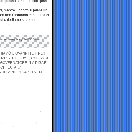
l complesso sono in bilico quasi
ti, mentre l’indotto si perde un
cora non l’abbiamo capito, ma ci
cui chiediamo subito un
ses to this entry through the
RSS 2.0
feed. You
CHIAMÒ GIOVANNI TOTI PER
EGA DIGA DA 1,3 MILIARDI
 GOVERNATORE: “LA DIGA È
CHI LA FA…”
DI PARIGI 2024: “IO NON