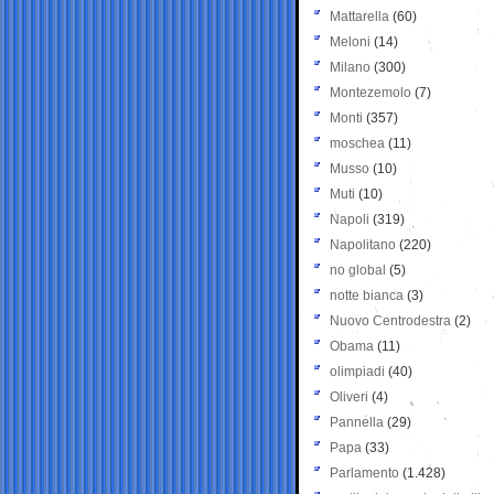
Mattarella
(60)
Meloni
(14)
Milano
(300)
Montezemolo
(7)
Monti
(357)
moschea
(11)
Musso
(10)
Muti
(10)
Napoli
(319)
Napolitano
(220)
no global
(5)
notte bianca
(3)
Nuovo Centrodestra
(2)
Obama
(11)
olimpiadi
(40)
Oliveri
(4)
Pannella
(29)
Papa
(33)
Parlamento
(1.428)