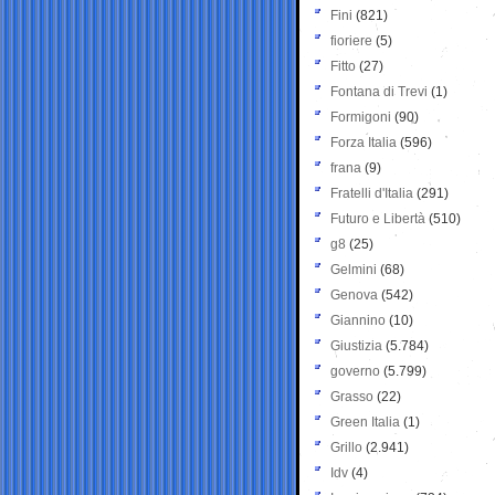
Fini
(821)
fioriere
(5)
Fitto
(27)
Fontana di Trevi
(1)
Formigoni
(90)
Forza Italia
(596)
frana
(9)
Fratelli d'Italia
(291)
Futuro e Libertà
(510)
g8
(25)
Gelmini
(68)
Genova
(542)
Giannino
(10)
Giustizia
(5.784)
governo
(5.799)
Grasso
(22)
Green Italia
(1)
Grillo
(2.941)
Idv
(4)