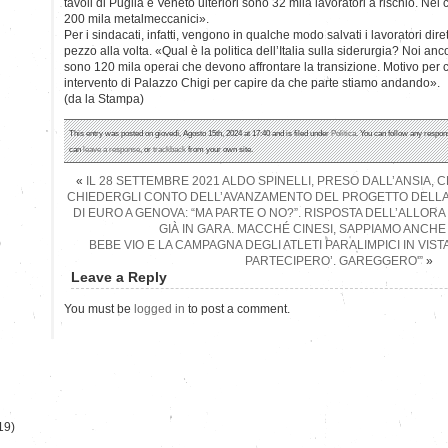
tavoli di Puglia e Veneto ulteriori sono 32 mila lavoratori a rischio. Ne
200 mila metalmeccanici».
Per i sindacati, infatti, vengono in qualche modo salvati i lavoratori diret
pezzo alla volta. «Qual è la politica dell’Italia sulla siderurgia? Noi an
sono 120 mila operai che devono affrontare la transizione. Motivo per 
intervento di Palazzo Chigi per capire da che parte stiamo andando».
(da la Stampa)
This entry was posted on giovedì, Agosto 15th, 2024 at 17:40 and is filed under
Politica
. You can follow any respon
can
leave a response
, or
trackback
from your own site.
«
IL 28 SETTEMBRE 2021 ALDO SPINELLI, PRESO DALL’ANSIA, 
CHIEDERGLI CONTO DELL’AVANZAMENTO DEL PROGETTO DELLA M
DI EURO A GENOVA: “MA PARTE O NO?”. RISPOSTA DELL’ALLORA
GIÀ IN GARA. MACCHÉ CINESI, SAPPIAMO ANCHE 
)
BEBE VIO E LA CAMPAGNA DEGLI ATLETI PARALIMPICI IN VISTA 
PARTECIPERO’. GAREGGERO'”
»
Leave a Reply
You must be
logged in
to post a comment.
19)