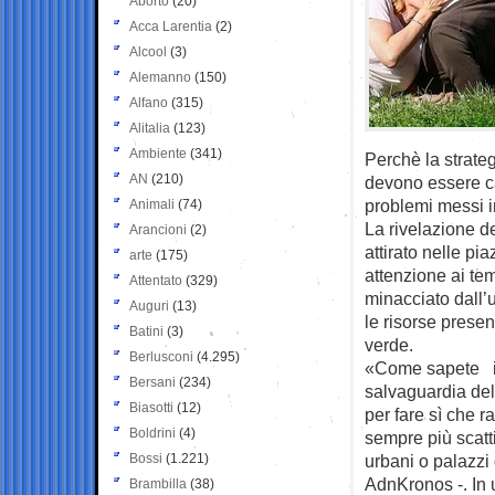
Aborto
(20)
Acca Larentia
(2)
Alcool
(3)
Alemanno
(150)
Alfano
(315)
Alitalia
(123)
Ambiente
(341)
Perchè la strateg
AN
(210)
devono essere ca
problemi messi i
Animali
(74)
La rivelazione d
Arancioni
(2)
attirato nelle pi
arte
(175)
attenzione ai tem
Attentato
(329)
minacciato dall’
Auguri
(13)
le risorse presen
Batini
(3)
verde.
Berlusconi
(4.295)
«Come sapete il
Bersani
(234)
salvaguardia del
Biasotti
(12)
per fare sì che 
Boldrini
(4)
sempre più scatti
Bossi
(1.221)
urbani o palazzi
AdnKronos -. In 
Brambilla
(38)