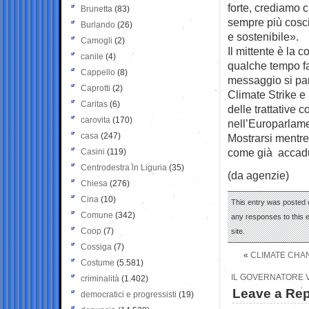
forte, crediamo 
Brunetta
(83)
sempre più cosci
Burlando
(26)
e sostenibile».
Camogli
(2)
Il mittente è la
canile
(4)
qualche tempo fa
Cappello
(8)
messaggio si parl
Caprotti
(2)
Climate Strike e 
Caritas
(6)
delle trattative 
carovita
(170)
nell’Europarlam
casa
(247)
Mostrarsi mentre
come già accadut
Casini
(119)
Centrodestra in Liguria
(35)
(da agenzie)
Chiesa
(276)
Cina
(10)
This entry was posted 
Comune
(342)
any responses to this 
Coop
(7)
site.
Cossiga
(7)
«
CLIMATE CHAN
Costume
(5.581)
IL GOVERNATORE V
criminalità
(1.402)
Leave a Rep
democratici e progressisti
(19)