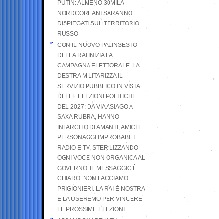
PUTIN: ALMENO 30MILA
NORDCOREANI SARANNO
DISPIEGATI SUL TERRITORIO
RUSSO
CON IL NUOVO PALINSESTO
DELLA RAI INIZIA LA
CAMPAGNA ELETTORALE. LA
DESTRA MILITARIZZA IL
SERVIZIO PUBBLICO IN VISTA
DELLE ELEZIONI POLITICHE
DEL 2027: DA VIA ASIAGO A
SAXA RUBRA, HANNO
INFARCITO DI AMANTI, AMICI E
PERSONAGGI IMPROBABILI
RADIO E TV, STERILIZZANDO
OGNI VOCE NON ORGANICA AL
GOVERNO. IL MESSAGGIO È
CHIARO: NON FACCIAMO
PRIGIONIERI. LA RAI È NOSTRA
E LA USEREMO PER VINCERE
LE PROSSIME ELEZIONI