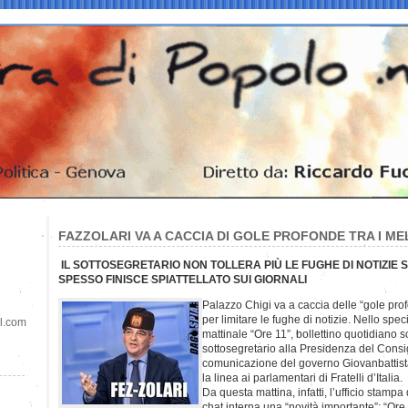
FAZZOLARI VA A CACCIA DI GOLE PROFONDE TRA I ME
IL SOTTOSEGRETARIO NON TOLLERA PIÙ LE FUGHE DI NOTIZIE 
SPESSO FINISCE SPIATTELLATO SUI GIORNALI
Palazzo Chigi va a caccia delle “gole profo
per limitare le fughe di notizie. Nello spec
il.com
mattinale “Ore 11”, bollettino quotidiano scr
sottosegretario alla Presidenza del Consi
comunicazione del governo Giovanbattist
la linea ai parlamentari di Fratelli d’Italia.
Da questa mattina, infatti, l’ufficio stamp
chat interna una “novità importante”: “Ore