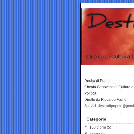
Destra di Popolo.net
Circolo Genovese di Cultura e
Politica
Diretto da Riccardo Fucile
Scrivici: destradipopolo@gma
Categorie
100 giorni
(5)