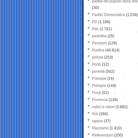
partito del popolo della libe
(30)
Partito Democratico
(1.034)
PD
(1.188)
PdL
(2.781)
pedofilia
(25)
Pensioni
(129)
Politica
(40.814)
polizia
(253)
Porto
(12)
povertà
(502)
Presepe
(14)
Primarie
(149)
Prodi
(52)
Provincia
(139)
radici e valori
(3.682)
RAI
(359)
rapine
(37)
Razzismo
(1.410)
Referendum
(200)