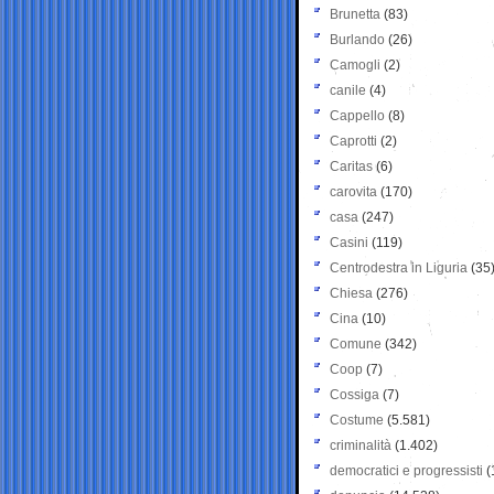
Brunetta
(83)
Burlando
(26)
Camogli
(2)
canile
(4)
Cappello
(8)
Caprotti
(2)
Caritas
(6)
carovita
(170)
casa
(247)
Casini
(119)
Centrodestra in Liguria
(35
Chiesa
(276)
Cina
(10)
Comune
(342)
Coop
(7)
Cossiga
(7)
Costume
(5.581)
criminalità
(1.402)
democratici e progressisti
(