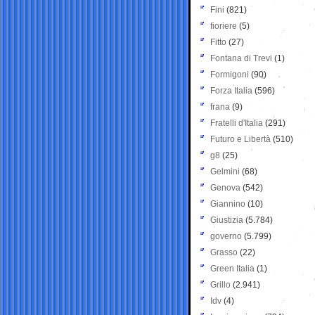
Fini
(821)
fioriere
(5)
Fitto
(27)
Fontana di Trevi
(1)
Formigoni
(90)
Forza Italia
(596)
frana
(9)
Fratelli d'Italia
(291)
Futuro e Libertà
(510)
g8
(25)
Gelmini
(68)
Genova
(542)
Giannino
(10)
Giustizia
(5.784)
governo
(5.799)
Grasso
(22)
Green Italia
(1)
Grillo
(2.941)
Idv
(4)