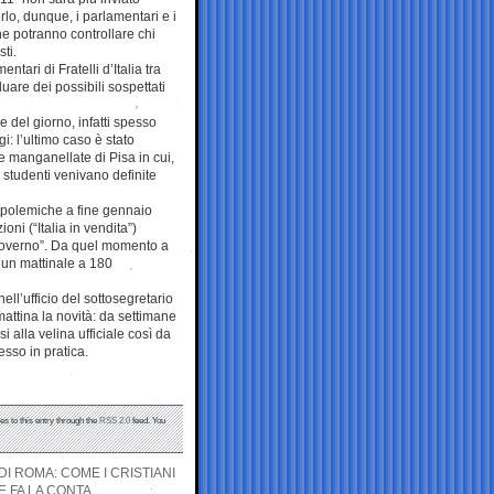
rlo, dunque, i parlamentari e i
he potranno controllare chi
ti.
ari di Fratelli d’Italia tra
are dei possibili sospettati
e del giorno, infatti spesso
i: l’ultimo caso è stato
e manganellate di Pisa in cui,
 studenti venivano definite
 di polemiche a fine gennaio
oni (“Italia in vendita”)
l governo”. Da quel momento a
i un mattinale a 180
ell’ufficio del sottosegretario
attina la novità: da settimane
 alla velina ufficiale così da
esso in pratica.
es to this entry through the
RSS 2.0
feed. You
 ROMA: COME I CRISTIANI
E FA LA CONTA