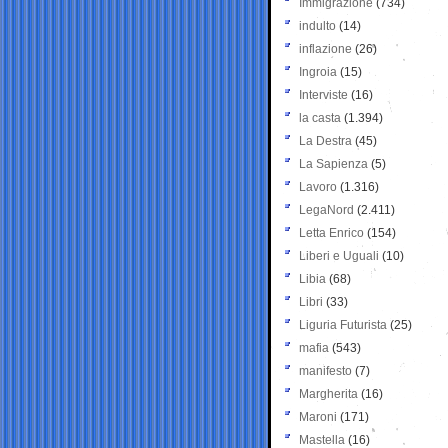
Immigrazione
(734)
indulto
(14)
inflazione
(26)
Ingroia
(15)
Interviste
(16)
la casta
(1.394)
La Destra
(45)
La Sapienza
(5)
Lavoro
(1.316)
LegaNord
(2.411)
Letta Enrico
(154)
Liberi e Uguali
(10)
Libia
(68)
Libri
(33)
Liguria Futurista
(25)
mafia
(543)
manifesto
(7)
Margherita
(16)
Maroni
(171)
Mastella
(16)