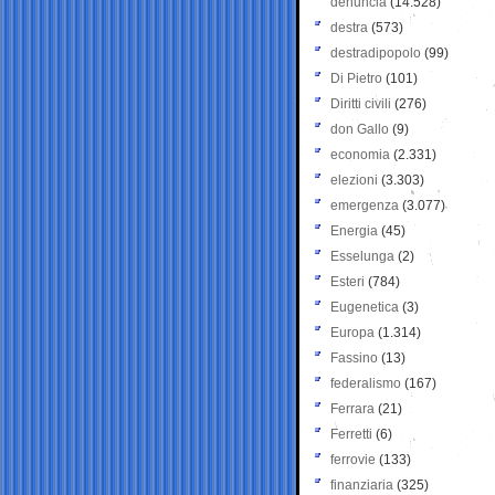
denuncia
(14.528)
destra
(573)
destradipopolo
(99)
Di Pietro
(101)
Diritti civili
(276)
don Gallo
(9)
economia
(2.331)
elezioni
(3.303)
emergenza
(3.077)
Energia
(45)
Esselunga
(2)
Esteri
(784)
Eugenetica
(3)
Europa
(1.314)
Fassino
(13)
federalismo
(167)
Ferrara
(21)
Ferretti
(6)
ferrovie
(133)
finanziaria
(325)