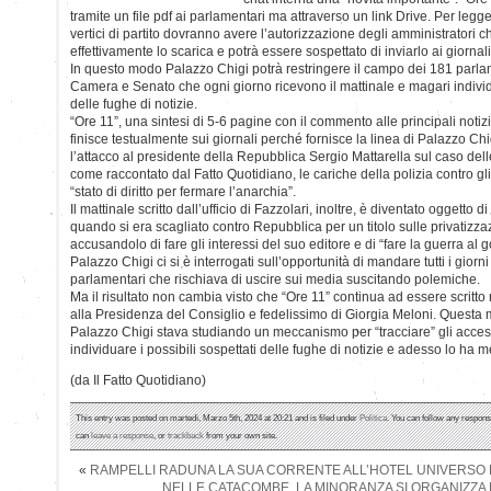
tramite un file pdf ai parlamentari ma attraverso un link Drive. Per legge
vertici di partito dovranno avere l’autorizzazione degli amministratori c
effettivamente lo scarica e potrà essere sospettato di inviarlo ai giornalis
In questo modo Palazzo Chigi potrà restringere il campo dei 181 parlament
Camera e Senato che ogni giorno ricevono il mattinale e magari individu
delle fughe di notizie.
“Ore 11”, una sintesi di 5-6 pagine con il commento alle principali notizi
finisce testualmente sui giornali perché fornisce la linea di Palazzo Chig
l’attacco al presidente della Repubblica Sergio Mattarella sul caso dell
come raccontato dal Fatto Quotidiano, le cariche della polizia contro gli
“stato di diritto per fermare l’anarchia”.
Il mattinale scritto dall’ufficio di Fazzolari, inoltre, è diventato oggetto
quando si era scagliato contro Repubblica per un titolo sulle privatizzazi
accusandolo di fare gli interessi del suo editore e di “fare la guerra a
Palazzo Chigi ci si è interrogati sull’opportunità di mandare tutti i giorn
parlamentari che rischiava di uscire sui media suscitando polemiche.
Ma il risultato non cambia visto che “Ore 11” continua ad essere scritto n
alla Presidenza del Consiglio e fedelissimo di Giorgia Meloni. Questa m
Palazzo Chigi stava studiando un meccanismo per “tracciare” gli accessi
individuare i possibili sospettati delle fughe di notizie e adesso lo ha m
(da Il Fatto Quotidiano)
This entry was posted on martedì, Marzo 5th, 2024 at 20:21 and is filed under
Politica
. You can follow any respons
can
leave a response
, or
trackback
from your own site.
«
RAMPELLI RADUNA LA SUA CORRENTE ALL’HOTEL UNIVERSO DI
NELLE CATACOMBE, LA MINORANZA SI ORGANIZZA 