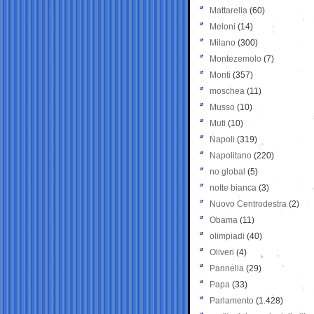
Mattarella
(60)
Meloni
(14)
Milano
(300)
Montezemolo
(7)
Monti
(357)
moschea
(11)
Musso
(10)
Muti
(10)
Napoli
(319)
Napolitano
(220)
no global
(5)
notte bianca
(3)
Nuovo Centrodestra
(2)
Obama
(11)
olimpiadi
(40)
Oliveri
(4)
Pannella
(29)
Papa
(33)
Parlamento
(1.428)