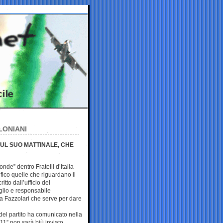
LONIANI
SUL SUO MATTINALE, CHE
nde” dentro Fratelli d’Italia
ifico quelle che riguardano il
itto dall’ufficio del
glio e responsabile
a Fazzolari che serve per dare
a del partito ha comunicato nella
 11” non sarà più inviato