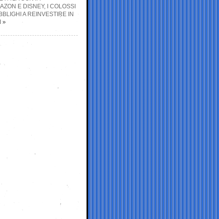
AZON E DISNEY, I COLOSSI
LIGHI A REINVESTIRE IN
I
»