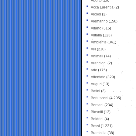
Aborto
(20)
Acca Larentia
(2)
Alcool
(3)
Alemanno
(150)
Alfano
(315)
Alitalia
(123)
Ambiente
(341)
AN
(210)
Animali
(74)
Arancioni
(2)
arte
(175)
Attentato
(329)
Auguri
(13)
Batini
(3)
Berlusconi
(4.295)
Bersani
(234)
Biasotti
(12)
Boldrini
(4)
Bossi
(1.221)
Brambilla
(38)