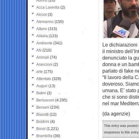
Aborto
(20)
Acca Larentia
(2)
Alcool
(3)
Alemanno
(150)
Alfano
(315)
Alitalia
(123)
Ambiente
(341)
Le dichiarazioni
AN
(210)
il ministro dell
denunciato la gua
Animali
(74)
donna e un bambi
Arancioni
(2)
parlato di fake 
arte
(175)
“Il lavoro della 
Attentato
(329)
doveroso. Siamo 
Auguri
(13)
umana. E’ stato 
Batini
(3)
che si sono dist
Berlusconi
(4.295)
nel mar Mediterr
Bersani
(234)
(da agenzie)
Biasotti
(12)
Boldrini
(4)
This entry was posted o
Bossi
(1.221)
responses to this entr
Brambilla
(38)