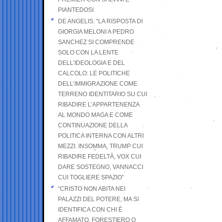
PIANTEDOSI
DE ANGELIS: “LA RISPOSTA DI
GIORGIA MELONI A PEDRO
SANCHEZ SI COMPRENDE
SOLO CON LA LENTE
DELL’IDEOLOGIA E DEL
CALCOLO: LE POLITICHE
DELL’IMMIGRAZIONE COME
TERRENO IDENTITARIO SU CUI
RIBADIRE L’APPARTENENZA
AL MONDO MAGA E COME
CONTINUAZIONE DELLA
POLITICA INTERNA CON ALTRI
MEZZI. INSOMMA, TRUMP CUI
RIBADIRE FEDELTÀ, VOX CUI
DARE SOSTEGNO, VANNACCI
CUI TOGLIERE SPAZIO”
“CRISTO NON ABITA NEI
PALAZZI DEL POTERE, MA SI
IDENTIFICA CON CHI È
AFFAMATO, FORESTIERO O