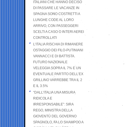
ITALIANI CHE HANNO DECISO
DI PASSARE LE VACANZE IN
SPAGNA SONO COSTRETTI A
LUNGHE CODE AL LORO
ARRIVO, CON PASSEGGERI
SCELTI A CASO O INTERI AEREI
CONTROLLATI
L’ITALIA RISCHIA DI RIMANERE
OSTAGGIO DEI FILO-PUTINIANI
VANNACCI E DI BATTISTA.
FUTURO NAZIONALE
VELEGGIA SOPRA IL 7% E UN
EVENTUALE PARTITO DELL’EX
GRILLINO VARREBBE TRA IL 2
E IL 3.5%
“DALL’ITALIA UNA MISURA
RIDICOLA E
IRRESPONSABILE”: SIRA
REGO, MINISTRA DELLA
GIOVENTÙ DEL GOVERNO
SPAGNOLO, FA LO SHAMPOO A