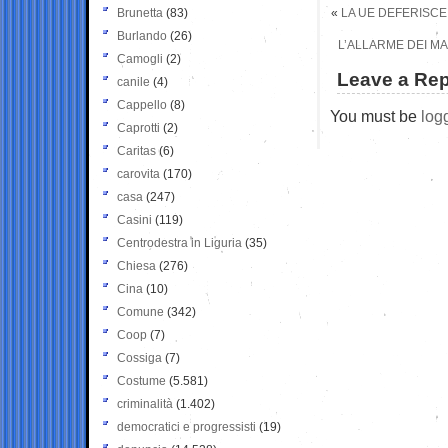
Brunetta
(83)
«
LA UE DEFERISCE 
Burlando
(26)
L’ALLARME DEI MAG
Camogli
(2)
Leave a Rep
canile
(4)
Cappello
(8)
You must be
log
Caprotti
(2)
Caritas
(6)
carovita
(170)
casa
(247)
Casini
(119)
Centrodestra in Liguria
(35)
Chiesa
(276)
Cina
(10)
Comune
(342)
Coop
(7)
Cossiga
(7)
Costume
(5.581)
criminalità
(1.402)
democratici e progressisti
(19)