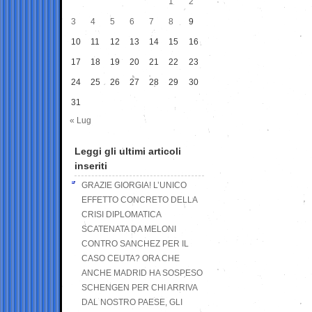
1
2
3
4
5
6
7
8
9
10
11
12
13
14
15
16
17
18
19
20
21
22
23
24
25
26
27
28
29
30
31
« Lug
Leggi gli ultimi articoli
inseriti
GRAZIE GIORGIA! L’UNICO
EFFETTO CONCRETO DELLA
CRISI DIPLOMATICA
SCATENATA DA MELONI
CONTRO SANCHEZ PER IL
CASO CEUTA? ORA CHE
ANCHE MADRID HA SOSPESO
SCHENGEN PER CHI ARRIVA
DAL NOSTRO PAESE, GLI