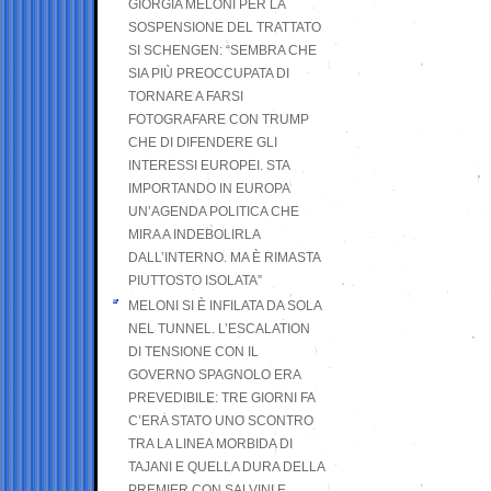
GIORGIA MELONI PER LA
SOSPENSIONE DEL TRATTATO
SI SCHENGEN: “SEMBRA CHE
SIA PIÙ PREOCCUPATA DI
TORNARE A FARSI
FOTOGRAFARE CON TRUMP
CHE DI DIFENDERE GLI
INTERESSI EUROPEI. STA
IMPORTANDO IN EUROPA
UN’AGENDA POLITICA CHE
MIRA A INDEBOLIRLA
DALL’INTERNO. MA È RIMASTA
PIUTTOSTO ISOLATA”
MELONI SI È INFILATA DA SOLA
NEL TUNNEL. L’ESCALATION
DI TENSIONE CON IL
GOVERNO SPAGNOLO ERA
PREVEDIBILE: TRE GIORNI FA
C’ERA STATO UNO SCONTRO
TRA LA LINEA MORBIDA DI
TAJANI E QUELLA DURA DELLA
PREMIER CON SALVINI E