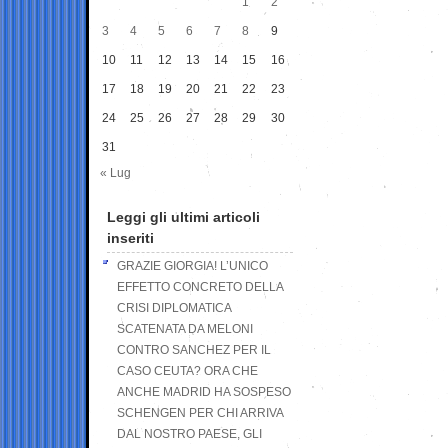
1
2
3
4
5
6
7
8
9
10
11
12
13
14
15
16
17
18
19
20
21
22
23
24
25
26
27
28
29
30
31
« Lug
Leggi gli ultimi articoli
inseriti
GRAZIE GIORGIA! L’UNICO
EFFETTO CONCRETO DELLA
CRISI DIPLOMATICA
SCATENATA DA MELONI
CONTRO SANCHEZ PER IL
CASO CEUTA? ORA CHE
ANCHE MADRID HA SOSPESO
SCHENGEN PER CHI ARRIVA
DAL NOSTRO PAESE, GLI