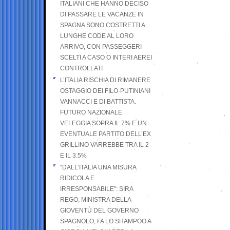
ITALIANI CHE HANNO DECISO
DI PASSARE LE VACANZE IN
SPAGNA SONO COSTRETTI A
LUNGHE CODE AL LORO
ARRIVO, CON PASSEGGERI
SCELTI A CASO O INTERI AEREI
CONTROLLATI
L’ITALIA RISCHIA DI RIMANERE
OSTAGGIO DEI FILO-PUTINIANI
VANNACCI E DI BATTISTA.
FUTURO NAZIONALE
VELEGGIA SOPRA IL 7% E UN
EVENTUALE PARTITO DELL’EX
GRILLINO VARREBBE TRA IL 2
E IL 3.5%
“DALL’ITALIA UNA MISURA
RIDICOLA E
IRRESPONSABILE”: SIRA
REGO, MINISTRA DELLA
GIOVENTÙ DEL GOVERNO
SPAGNOLO, FA LO SHAMPOO A