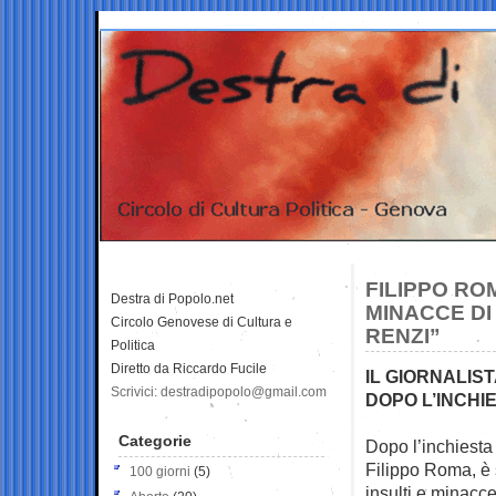
FILIPPO RO
Destra di Popolo.net
MINACCE DI
Circolo Genovese di Cultura e
RENZI”
Politica
Diretto da Riccardo Fucile
IL GIORNALIS
Scrivici: destradipopolo@gmail.com
DOPO L’INCHIE
Categorie
Dopo l’inchiesta 
Filippo Roma, è
100 giorni
(5)
insulti e minacce