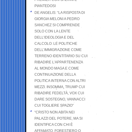
PIANTEDOSI
DE ANGELIS: “LA RISPOSTA DI
GIORGIA MELONI A PEDRO
SANCHEZ SI COMPRENDE
SOLO CON LA LENTE
DELL’IDEOLOGIA E DEL
CALCOLO: LE POLITICHE
DELL’IMMIGRAZIONE COME
TERRENO IDENTITARIO SU CUI
RIBADIRE L’APPARTENENZA
AL MONDO MAGA E COME
CONTINUAZIONE DELLA
POLITICA INTERNA CON ALTRI
MEZZI. INSOMMA, TRUMP CUI
RIBADIRE FEDELTÀ, VOX CUI
DARE SOSTEGNO, VANNACCI
CUI TOGLIERE SPAZIO”
“CRISTO NON ABITA NEI
PALAZZI DEL POTERE, MA SI
IDENTIFICA CON CHI È
AFFAMATO, FORESTIERO O