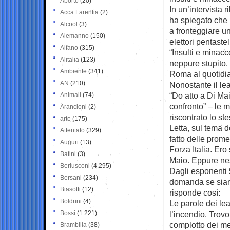
Aborto
(20)
In un’intervista r
Acca Larentia
(2)
ha spiegato che n
Alcool
(3)
a fronteggiare u
Alemanno
(150)
elettori pentastell
Alfano
(315)
“Insulti e minac
Alitalia
(123)
neppure stupito
Ambiente
(341)
Roma al quotidi
AN
(210)
Nonostante il le
“Do atto a Di Mai
Animali
(74)
confronto” – le 
Arancioni
(2)
riscontrato lo st
arte
(175)
Letta, sul tema 
Attentato
(329)
fatto delle prom
Auguri
(13)
Forza Italia. Ero
Batini
(3)
Maio. Eppure nes
Berlusconi
(4.295)
Dagli esponenti 5
Bersani
(234)
domanda se siano
Biasotti
(12)
risponde così:
Boldrini
(4)
Le parole dei lea
Bossi
(1.221)
l’incendio. Trov
complotto dei me
Brambilla
(38)