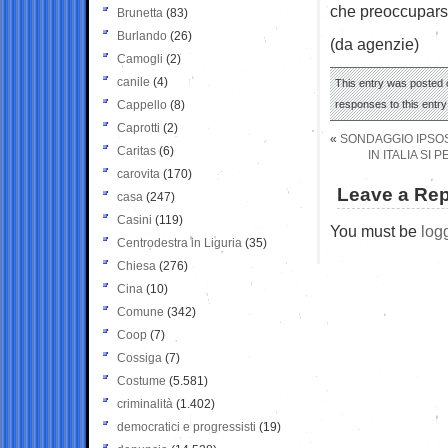
che preoccupars
Brunetta
(83)
Burlando
(26)
(da agenzie)
Camogli
(2)
canile
(4)
This entry was posted 
Cappello
(8)
responses to this entr
Caprotti
(2)
«
SONDAGGIO IPSOS
Caritas
(6)
IN ITALIA SI
carovita
(170)
Leave a Rep
casa
(247)
Casini
(119)
You must be
log
Centrodestra in Liguria
(35)
Chiesa
(276)
Cina
(10)
Comune
(342)
Coop
(7)
Cossiga
(7)
Costume
(5.581)
criminalità
(1.402)
democratici e progressisti
(19)