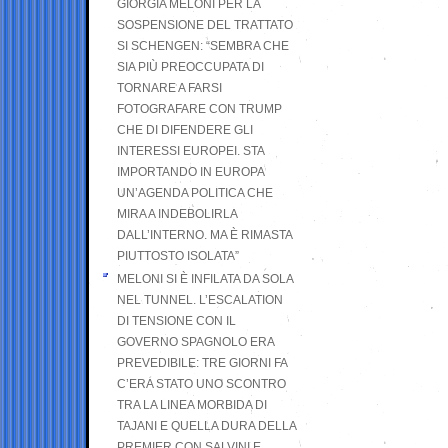
GIORGIA MELONI PER LA
SOSPENSIONE DEL TRATTATO
SI SCHENGEN: “SEMBRA CHE
SIA PIÙ PREOCCUPATA DI
TORNARE A FARSI
FOTOGRAFARE CON TRUMP
CHE DI DIFENDERE GLI
INTERESSI EUROPEI. STA
IMPORTANDO IN EUROPA
UN’AGENDA POLITICA CHE
MIRA A INDEBOLIRLA
DALL’INTERNO. MA È RIMASTA
PIUTTOSTO ISOLATA”
MELONI SI È INFILATA DA SOLA
NEL TUNNEL. L’ESCALATION
DI TENSIONE CON IL
GOVERNO SPAGNOLO ERA
PREVEDIBILE: TRE GIORNI FA
C’ERA STATO UNO SCONTRO
TRA LA LINEA MORBIDA DI
TAJANI E QUELLA DURA DELLA
PREMIER CON SALVINI E