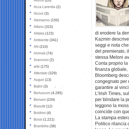
Aborto
(20)
Acca Larentia
(2)
Alcool
(3)
Alemanno
(150)
Alfano
(315)
di erodere la de
Alitalia
(123)
Kazmin descrive 
Ambiente
(341)
seggi e nota che 
AN
(210)
del premierato, i
Animali
(74)
stessa Meloni a
Arancioni
(2)
Conta proprio la 
arte
(175)
finanza globale, 
Attentato
(329)
Bloomberg descri
Auguri
(13)
congegnato per m
Batini
(3)
garantire al vin
L’Irish Times, su
Berlusconi
(4.295)
per blindare la pr
Bersani
(234)
leggono la mossa
Biasotti
(12)
coincide con que
Boldrini
(4)
La stampa estera
Bossi
(1.221)
Politico rilancia 
Brambilla
(38)