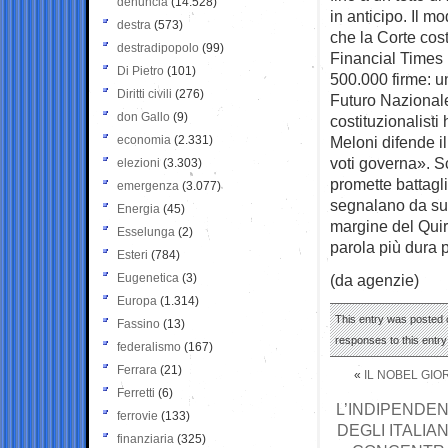
denuncia
(14.528)
in anticipo. Il m
destra
(573)
che la Corte cost
destradipopolo
(99)
Financial Times r
Di Pietro
(101)
500.000 firme: u
Diritti civili
(276)
Futuro Nazionale
don Gallo
(9)
costituzionalisti 
economia
(2.331)
Meloni difende il
voti governa». S
elezioni
(3.303)
promette battagli
emergenza
(3.077)
segnalano da subi
Energia
(45)
margine del Quir
Esselunga
(2)
parola più dura p
Esteri
(784)
Eugenetica
(3)
(da agenzie)
Europa
(1.314)
This entry was posted o
Fassino
(13)
responses to this entr
federalismo
(167)
Ferrara
(21)
«
IL NOBEL GIOR
Ferretti
(6)
L’INDIPENDEN
ferrovie
(133)
DEGLI ITALIA
finanziaria
(325)