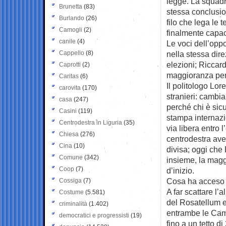
legge. La squadr
Brunetta
(83)
stessa conclusion
Burlando
(26)
filo che lega le 
Camogli
(2)
finalmente capace
canile
(4)
Le voci dell’oppo
Cappello
(8)
nella stessa dire
elezioni; Riccar
Caprotti
(2)
maggioranza per 
Caritas
(6)
Il politologo Lore
carovita
(170)
stranieri: cambi
casa
(247)
perché chi è sicu
Casini
(119)
stampa internazi
Centrodestra in Liguria
(35)
via libera entro 
Chiesa
(276)
centrodestra ave
Cina
(10)
divisa; oggi che
Comune
(342)
insieme, la magg
Coop
(7)
d’inizio.
Cosa ha acceso 
Cossiga
(7)
A far scattare l’
Costume
(5.581)
del Rosatellum e
criminalità
(1.402)
entrambe le Came
democratici e progressisti
(19)
fino a un tetto d