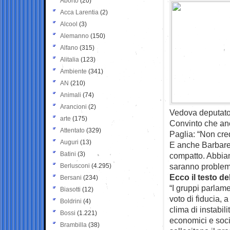
Aborto
(20)
Acca Larentia
(2)
Alcool
(3)
Alemanno
(150)
Alfano
(315)
Alitalia
(123)
Ambiente
(341)
AN
(210)
Animali
(74)
Arancioni
(2)
Vedova deputato 
arte
(175)
Convinto che anc
Attentato
(329)
Paglia: “Non cre
Auguri
(13)
E anche Barbares
Batini
(3)
compatto. Abbiam
saranno problem
Berlusconi
(4.295)
Ecco il testo de
Bersani
(234)
“I gruppi parlame
Biasotti
(12)
voto di fiducia, a
Boldrini
(4)
clima di instabil
Bossi
(1.221)
economici e socia
Brambilla
(38)