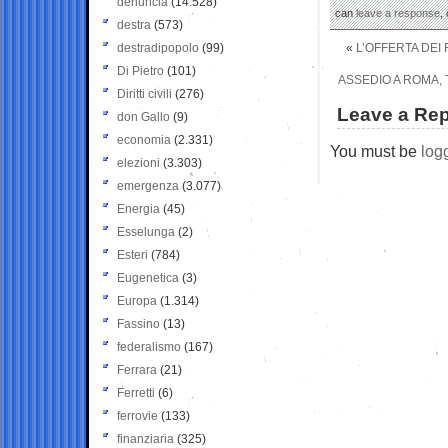
denuncia
(14.528)
can
leave a response
,
destra
(573)
destradipopolo
(99)
«
L’OFFERTA DEI 
Di Pietro
(101)
ASSEDIO A ROMA, 
Diritti civili
(276)
Leave a Rep
don Gallo
(9)
economia
(2.331)
You must be
log
elezioni
(3.303)
emergenza
(3.077)
Energia
(45)
Esselunga
(2)
Esteri
(784)
Eugenetica
(3)
Europa
(1.314)
Fassino
(13)
federalismo
(167)
Ferrara
(21)
Ferretti
(6)
ferrovie
(133)
finanziaria
(325)