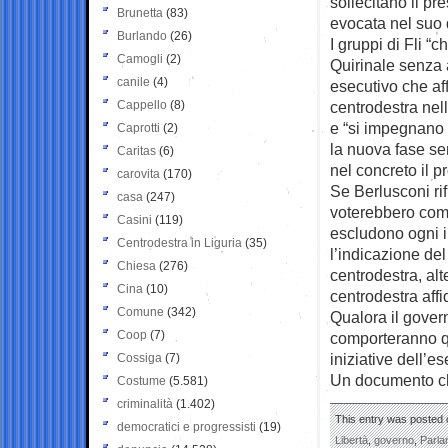
sollecitano il pr
Brunetta
(83)
evocata nel suo 
Burlando
(26)
I gruppi di Fli “
Camogli
(2)
Quirinale senza 
canile
(4)
esecutivo che a
Cappello
(8)
centrodestra nell
e “si impegnano a
Caprotti
(2)
la nuova fase sen
Caritas
(6)
nel concreto il 
carovita
(170)
Se Berlusconi rif
casa
(247)
voterebbero comp
Casini
(119)
escludono ogni ip
Centrodestra in Liguria
(35)
l’indicazione del
Chiesa
(276)
centrodestra, alt
Cina
(10)
centrodestra affi
Comune
(342)
Qualora il govern
Coop
(7)
comporteranno qu
iniziative dell’e
Cossiga
(7)
Un documento che 
Costume
(5.581)
criminalità
(1.402)
This entry was posted 
democratici e progressisti
(19)
Libertà
,
governo
,
Parla