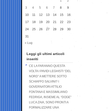
1
2
3
4
5
6
7
8
9
10
11
12
13
14
15
16
17
18
19
20
21
22
23
24
25
26
27
28
29
30
31
« Lug
Leggi gli ultimi articoli
inseriti
CE LA FARANNO QUESTA
VOLTA I PAVIDI LEGHISTI “DEL
NORD” A METTERE SOTTO
SCHIAFFO SALVINI? I
GOVERNATORI ATTILIO
FONTANA E MASSIMILIANO
FEDRIGA, INSIEME AL “DOGE”
LUCA ZAIA, SONO PRONTI A
FORMALIZZARE UNA