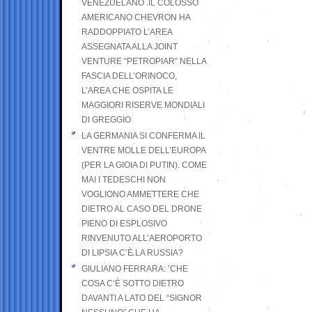
VENEZUELANO .IL COLOSSO
AMERICANO CHEVRON HA
RADDOPPIATO L’AREA
ASSEGNATA ALLA JOINT
VENTURE “PETROPIAR” NELLA
FASCIA DELL’ORINOCO,
L’AREA CHE OSPITA LE
MAGGIORI RISERVE MONDIALI
DI GREGGIO
LA GERMANIA SI CONFERMA IL
VENTRE MOLLE DELL’EUROPA
(PER LA GIOIA DI PUTIN). COME
MAI I TEDESCHI NON
VOGLIONO AMMETTERE CHE
DIETRO AL CASO DEL DRONE
PIENO DI ESPLOSIVO
RINVENUTO ALL’AEROPORTO
DI LIPSIA C’È LA RUSSIA?
GIULIANO FERRARA: ’CHE
COSA C’È SOTTO DIETRO
DAVANTI A LATO DEL “SIGNOR