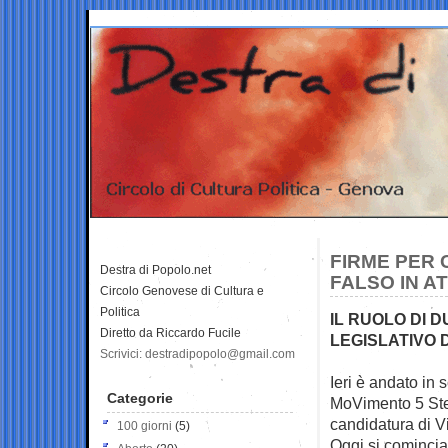
FIRME PER 
Destra di Popolo.net
FALSO IN A
Circolo Genovese di Cultura e
Politica
IL RUOLO DI 
Diretto da Riccardo Fucile
LEGISLATIVO 
Scrivici: destradipopolo@gmail.com
Ieri è andato in 
Categorie
MoVimento 5 Stel
candidatura di V
100 giorni
(5)
Oggi si cominci