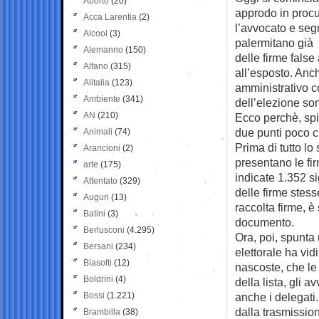
Aborto
(20)
approdo in procu
Acca Larentia
(2)
l’avvocato e seg
Alcool
(3)
palermitano già a
Alemanno
(150)
delle firme fals
Alfano
(315)
all’esposto. Anch
Alitalia
(123)
amministrativo co
Ambiente
(341)
dell’elezione so
AN
(210)
Ecco perchè, spi
due punti poco ch
Animali
(74)
Prima di tutto lo 
Arancioni
(2)
presentano le fir
arte
(175)
indicate 1.352 si
Attentato
(329)
delle firme stess
Auguri
(13)
raccolta firme, è 
Batini
(3)
documento.
Berlusconi
(4.295)
Ora, poi, spunta 
Bersani
(234)
elettorale ha vi
Biasotti
(12)
nascoste, che le 
Boldrini
(4)
della lista, gli
Bossi
(1.221)
anche i delegati.
dalla trasmission
Brambilla
(38)