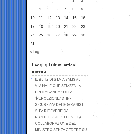
1
2
3
4
5
6
7
8
9
10
11
12
13
14
15
16
17
18
19
20
21
22
23
24
25
26
27
28
29
30
31
« Lug
Leggi gli ultimi articoli
inseriti
IL BLITZ DI SILVIA SALIS AL
VIMINALE CHE SPIAZZA LA
PROPAGANDA SULLA
“PERCEZIONE” DI IN-
SICUREZZA DEI SOVRANISTI:
SI FA RICEVERE DA
PIANTEDOSI E OTTIENE LA
COLLABORAZIONE DEL
MINISTRO SENZA CEDERE SU