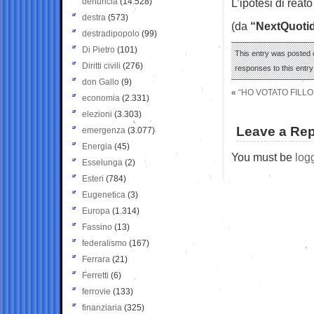
denuncia
(14.528)
L’ipotesi di reat
destra
(573)
(da
“NextQuoti
destradipopolo
(99)
Di Pietro
(101)
This entry was posted o
Diritti civili
(276)
responses to this entr
don Gallo
(9)
«
“HO VOTATO FILL
economia
(2.331)
elezioni
(3.303)
Leave a Rep
emergenza
(3.077)
Energia
(45)
You must be
log
Esselunga
(2)
Esteri
(784)
Eugenetica
(3)
Europa
(1.314)
Fassino
(13)
federalismo
(167)
Ferrara
(21)
Ferretti
(6)
ferrovie
(133)
finanziaria
(325)