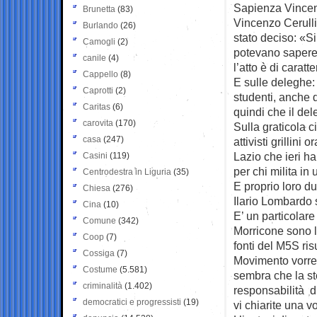
Sapienza Vincenzo
Brunetta
(83)
Vincenzo Cerulli I
Burlando
(26)
stato deciso: «Si
Camogli
(2)
potevano sapere. 
canile
(4)
l’atto è di caratt
Cappello
(8)
E sulle deleghe: 
Caprotti
(2)
studenti, anche 
Caritas
(6)
quindi che il de
carovita
(170)
Sulla graticola 
casa
(247)
attivisti grillini
Lazio che ieri h
Casini
(119)
per chi milita in 
Centrodestra in Liguria
(35)
E proprio loro du
Chiesa
(276)
Ilario Lombardo 
Cina
(10)
E’ un particolare
Comune
(342)
Morricone sono l
Coop
(7)
fonti del M5S ris
Cossiga
(7)
Movimento vorrebb
Costume
(5.581)
sembra che la st
criminalità
(1.402)
responsabilità d
democratici e progressisti
(19)
vi chiarite una vo