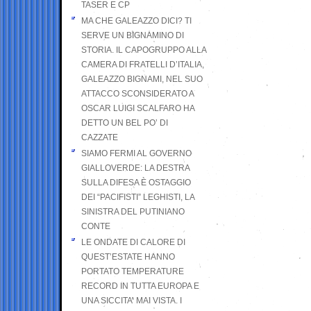
TASER E CP
MA CHE GALEAZZO DICI? TI
SERVE UN BIGNAMINO DI
STORIA. IL CAPOGRUPPO ALLA
CAMERA DI FRATELLI D’ITALIA,
GALEAZZO BIGNAMI, NEL SUO
ATTACCO SCONSIDERATO A
OSCAR LUIGI SCALFARO HA
DETTO UN BEL PO’ DI
CAZZATE
SIAMO FERMI AL GOVERNO
GIALLOVERDE: LA DESTRA
SULLA DIFESA È OSTAGGIO
DEI “PACIFISTI” LEGHISTI, LA
SINISTRA DEL PUTINIANO
CONTE
LE ONDATE DI CALORE DI
QUEST’ESTATE HANNO
PORTATO TEMPERATURE
RECORD IN TUTTA EUROPA E
UNA SICCITA’ MAI VISTA. I