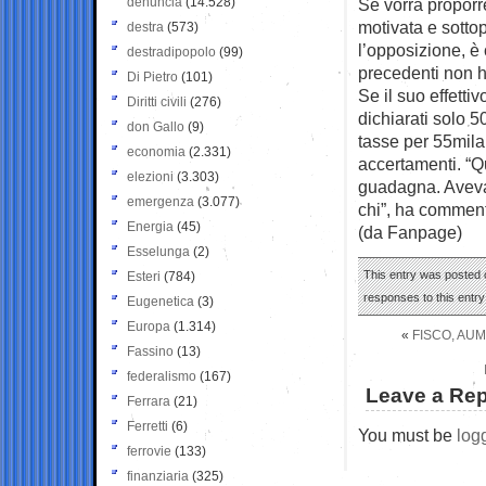
denuncia
(14.528)
Se vorrà proporr
motivata e sottop
destra
(573)
l’opposizione, è
destradipopolo
(99)
precedenti non ha
Di Pietro
(101)
Se il suo effett
Diritti civili
(276)
dichiarati solo 
don Gallo
(9)
tasse per 55mila 
economia
(2.331)
accertamenti. “Qu
elezioni
(3.303)
guadagna. Aveva
emergenza
(3.077)
chi”, ha commen
Energia
(45)
(da Fanpage)
Esselunga
(2)
This entry was posted o
Esteri
(784)
responses to this entr
Eugenetica
(3)
Europa
(1.314)
«
FISCO, AUM
Fassino
(13)
federalismo
(167)
Leave a Rep
Ferrara
(21)
Ferretti
(6)
You must be
log
ferrovie
(133)
finanziaria
(325)