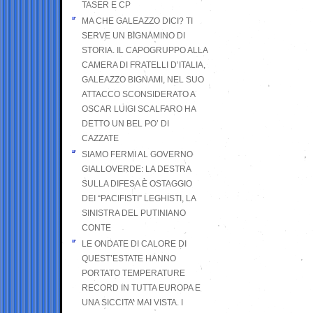
TASER E CP
MA CHE GALEAZZO DICI? TI
SERVE UN BIGNAMINO DI
STORIA. IL CAPOGRUPPO ALLA
CAMERA DI FRATELLI D’ITALIA,
GALEAZZO BIGNAMI, NEL SUO
ATTACCO SCONSIDERATO A
OSCAR LUIGI SCALFARO HA
DETTO UN BEL PO’ DI
CAZZATE
SIAMO FERMI AL GOVERNO
GIALLOVERDE: LA DESTRA
SULLA DIFESA È OSTAGGIO
DEI “PACIFISTI” LEGHISTI, LA
SINISTRA DEL PUTINIANO
CONTE
LE ONDATE DI CALORE DI
QUEST’ESTATE HANNO
PORTATO TEMPERATURE
RECORD IN TUTTA EUROPA E
UNA SICCITA’ MAI VISTA. I