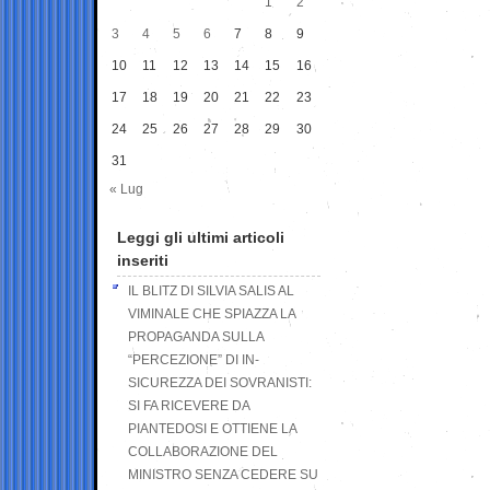
1
2
3
4
5
6
7
8
9
10
11
12
13
14
15
16
17
18
19
20
21
22
23
24
25
26
27
28
29
30
31
« Lug
Leggi gli ultimi articoli
inseriti
IL BLITZ DI SILVIA SALIS AL
VIMINALE CHE SPIAZZA LA
PROPAGANDA SULLA
“PERCEZIONE” DI IN-
SICUREZZA DEI SOVRANISTI:
SI FA RICEVERE DA
PIANTEDOSI E OTTIENE LA
COLLABORAZIONE DEL
MINISTRO SENZA CEDERE SU