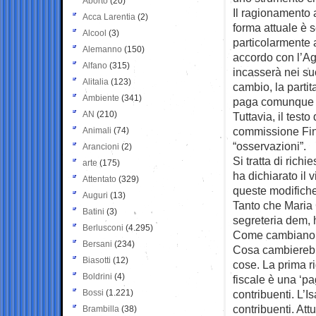
Aborto
(20)
Il ragionamento 
Acca Larentia
(2)
forma attuale è s
Alcool
(3)
particolarmente a
Alemanno
(150)
accordo con l’Age
Alfano
(315)
incasserà nei su
Alitalia
(123)
cambio, la partit
Ambiente
(341)
paga comunque la
AN
(210)
Tuttavia, il test
commissione Fin
Animali
(74)
“osservazioni”.
Arancioni
(2)
Si tratta di rich
arte
(175)
ha dichiarato il
Attentato
(329)
queste modifiche
Auguri
(13)
Tanto che Maria 
Batini
(3)
segreteria dem, h
Berlusconi
(4.295)
Come cambiano le
Bersani
(234)
Cosa cambierebb
Biasotti
(12)
cose. La prima rig
Boldrini
(4)
fiscale è una ‘pa
Bossi
(1.221)
contribuenti. L’I
contribuenti. Att
Brambilla
(38)