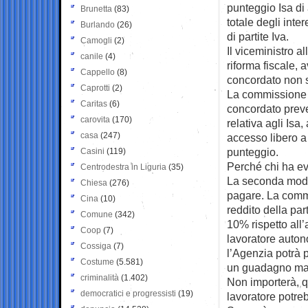
punteggio Isa di 
Brunetta
(83)
totale degli inte
Burlando
(26)
di partite Iva.
Camogli
(2)
Il viceministro a
canile
(4)
riforma fiscale, 
Cappello
(8)
concordato non s
Caprotti
(2)
La commissione 
Caritas
(6)
concordato preve
carovita
(170)
relativa agli Isa,
casa
(247)
accesso libero a 
punteggio.
Casini
(119)
Perché chi ha e
Centrodestra in Liguria
(35)
La seconda modif
Chiesa
(276)
pagare. La commi
Cina
(10)
reddito della pa
Comune
(342)
10% rispetto all’
Coop
(7)
lavoratore auton
Cossiga
(7)
l’Agenzia potrà 
Costume
(5.581)
un guadagno mass
criminalità
(1.402)
Non importerà, q
democratici e progressisti
(19)
lavoratore potre