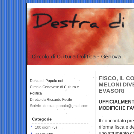
FISCO, IL
Destra di Popolo.net
MELONI DIV
Circolo Genovese di Cultura e
EVASORI
Politica
Diretto da Riccardo Fucile
UFFICIALMENT
Scrivici: destradipopolo@gmail.com
MODIFICHE FA
Categorie
Il concordato pre
riforma fiscale 
100 giorni
(5)
uno strumento ch