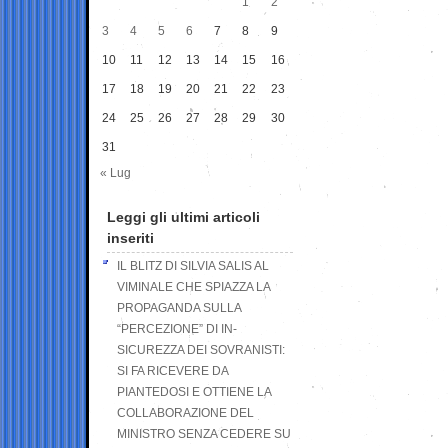
1
2
3
4
5
6
7
8
9
10
11
12
13
14
15
16
17
18
19
20
21
22
23
24
25
26
27
28
29
30
31
« Lug
Leggi gli ultimi articoli
inseriti
IL BLITZ DI SILVIA SALIS AL
VIMINALE CHE SPIAZZA LA
PROPAGANDA SULLA
“PERCEZIONE” DI IN-
SICUREZZA DEI SOVRANISTI:
SI FA RICEVERE DA
PIANTEDOSI E OTTIENE LA
COLLABORAZIONE DEL
MINISTRO SENZA CEDERE SU