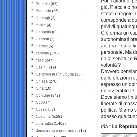
Poi, l’affondo, p
Brunetta
(83)
giù. Piaccia o no
Burlando
(26)
statuti e regole
Camogli
(2)
corrisponde a qua
canile
(4)
privi di qualunq
Cappello
(8)
C’è ormai un cup
autonominati pre
Caprotti
(2)
ancora – sulla l
Caritas
(6)
personale. Ma da
carovita
(170)
dalla senatrice 
casa
(247)
volontà ?
Casini
(119)
Davvero pensiamo
Centrodestra in Liguria
(35)
dalle elezioni re
Chiesa
(276)
espresso un’opini
Cina
(10)
un’assemblea?
Comune
(342)
Dove siamo fini
Coop
(7)
liberale di mass
politica. Siamo s
Cossiga
(7)
adesso qualcuno 
Costume
(5.581)
criminalità
(1.402)
(da
“La Repubb
democratici e progressisti
(19)