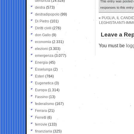
denuncia
(14.528)
This entry was posted o
destra
(573)
responses to this entr
destradipopolo
(99)
«
PUGLIA, IL CANDI
Di Pietro
(101)
LEGHISTA ANTI-IM
Diritti civili
(276)
Leave a Rep
don Gallo
(9)
economia
(2.331)
You must be
log
elezioni
(3.303)
emergenza
(3.077)
Energia
(45)
Esselunga
(2)
Esteri
(784)
Eugenetica
(3)
Europa
(1.314)
Fassino
(13)
federalismo
(167)
Ferrara
(21)
Ferretti
(6)
ferrovie
(133)
finanziaria
(325)