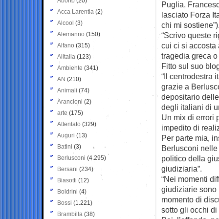
Aborto
(20)
Puglia, Francesc
Acca Larentia
(2)
lasciato Forza It
Alcool
(3)
chi mi sostiene”)
Alemanno
(150)
“Scrivo queste r
cui ci si accosta
Alfano
(315)
tragedia greca o
Alitalia
(123)
Fitto sul suo blo
Ambiente
(341)
“Il centrodestra 
AN
(210)
grazie a Berlusco
Animali
(74)
depositario dell
Arancioni
(2)
degli italiani d
arte
(175)
Un mix di errori 
Attentato
(329)
impedito di real
Auguri
(13)
Per parte mia, in
Batini
(3)
Berlusconi nelle f
politico della giu
Berlusconi
(4.295)
giudiziaria”.
Bersani
(234)
“Nei momenti diff
Biasotti
(12)
giudiziarie sono 
Boldrini
(4)
momento di discu
Bossi
(1.221)
sotto gli occhi di t
Brambilla
(38)