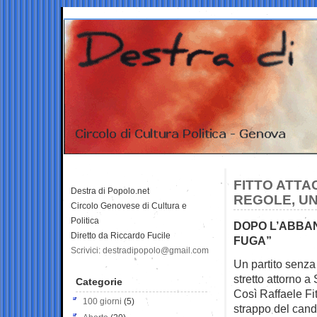
FITTO ATTA
Destra di Popolo.net
REGOLE, U
Circolo Genovese di Cultura e
Politica
DOPO L’ABBAND
Diretto da Riccardo Fucile
FUGA”
Scrivici: destradipopolo@gmail.com
Un partito senza 
stretto attorno a 
Categorie
Così Raffaele Fit
100 giorni
(5)
strappo del cand