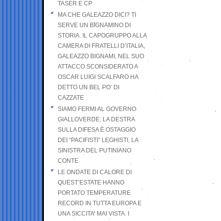
TASER E CP
MA CHE GALEAZZO DICI? TI
SERVE UN BIGNAMINO DI
STORIA. IL CAPOGRUPPO ALLA
CAMERA DI FRATELLI D’ITALIA,
GALEAZZO BIGNAMI, NEL SUO
ATTACCO SCONSIDERATO A
OSCAR LUIGI SCALFARO HA
DETTO UN BEL PO’ DI
CAZZATE
SIAMO FERMI AL GOVERNO
GIALLOVERDE: LA DESTRA
SULLA DIFESA È OSTAGGIO
DEI “PACIFISTI” LEGHISTI, LA
SINISTRA DEL PUTINIANO
CONTE
LE ONDATE DI CALORE DI
QUEST’ESTATE HANNO
PORTATO TEMPERATURE
RECORD IN TUTTA EUROPA E
UNA SICCITA’ MAI VISTA. I