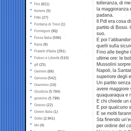
tolleranza, di me
Fini
(821)
la maggioranza de
fioriere
(5)
padana.
Fitto
(27)
Il Pdl era cosa 
Fontana di Trevi
(1)
partito di Bossi.
Formigoni
(90)
suo.
Forza Italia
(596)
E poi l’abbandon
frana
(9)
quelli sulla sic
Fratelli d'Italia
(291)
Fino alle beghe i
ultime ore: le bo
Futuro e Libertà
(510)
Mussolini sorpre
g8
(25)
Napoli, la Santa
Gelmini
(68)
superiore degli e
Genova
(542)
Un partito senza 
Giannino
(10)
avere maggiore s
Giustizia
(5.784)
quaquaraqua e m
governo
(5.799)
E chi chiede un d
Grasso
(22)
E poi qualcuno s
Green Italia
(1)
E se molti faran
Grillo
(2.941)
Sta finendo un’e
per ordine del c
Idv
(4)