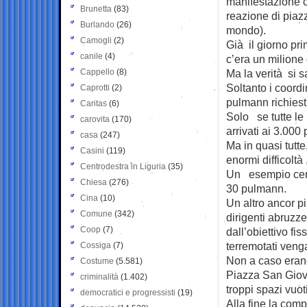
manifestazione ch
Brunetta
(83)
reazione di piazz
Burlando
(26)
mondo).
Camogli
(2)
Già il giorno pr
canile
(4)
c’era un milione 
Cappello
(8)
Ma la verità si 
Soltanto i coord
Caprotti
(2)
pulmann richiesti
Caritas
(6)
Solo se tutte le 
carovita
(170)
arrivati ai 3.000
casa
(247)
Ma in quasi tutte
Casini
(119)
enormi difficoltà
Centrodestra in Liguria
(35)
Un esempio certo
Chiesa
(276)
30 pulmann.
Cina
(10)
Un altro ancor pi
Comune
(342)
dirigenti abruzze
Coop
(7)
dall’obiettivo fi
terremotati veng
Cossiga
(7)
Non a caso erano 
Costume
(5.581)
Piazza San Giova
criminalità
(1.402)
troppi spazi vuoti
democratici e progressisti
(19)
Alla fine la comp