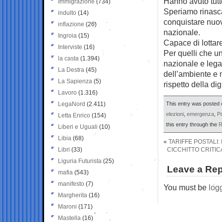
Hanno avuto tutto
Immigrazione
(734)
Speriamo rinasca
indulto
(14)
conquistare nuov
inflazione
(26)
nazionale.
Ingroia
(15)
Capace di lottar
Interviste
(16)
Per quelli che u
la casta
(1.394)
nazionale e legali
La Destra
(45)
dell’ambiente e m
La Sapienza
(5)
rispetto della d
Lavoro
(1.316)
LegaNord
(2.411)
This entry was posted 
elezioni
,
emergenza
,
P
Letta Enrico
(154)
this entry through the
R
Liberi e Uguali
(10)
Libia
(68)
«
TARIFFE POSTALI: I
Libri
(33)
CICCHITTO CRITICA
Liguria Futurista
(25)
Leave a Rep
mafia
(543)
manifesto
(7)
You must be
log
Margherita
(16)
Maroni
(171)
Mastella
(16)