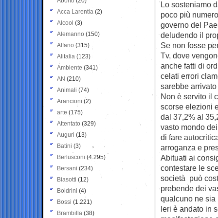
Aborto
(20)
Lo sosteniamo da
Acca Larentia
(2)
poco più
numeros
Alcool
(3)
governo del Paes
Alemanno
(150)
deludendo il prop
Se non fosse per
Alfano
(315)
Tv, dove vengono
Alitalia
(123)
anche fatti di or
Ambiente
(341)
celati errori cla
AN
(210)
sarebbe arrivato
Animali
(74)
Non è servito il
Arancioni
(2)
scorse elezioni 
arte
(175)
dal 37,2% al 35,2%
Attentato
(329)
vasto mondo dei 
Auguri
(13)
di fare autocriti
Batini
(3)
arroganza e pre
Abituati ai cons
Berlusconi
(4.295)
contestare le sce
Bersani
(234)
società può costa
Biasotti
(12)
prebende dei vas
Boldrini
(4)
qualcuno ne sia 
Bossi
(1.221)
Ieri è andato in s
Brambilla
(38)