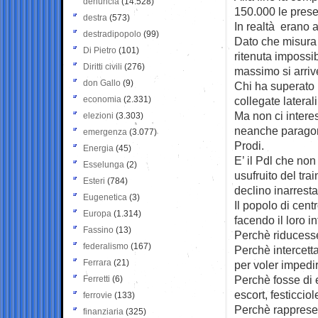
denuncia
(14.528)
150.000 le prese
destra
(573)
In realtà erano 
destradipopolo
(99)
Dato che misura
Di Pietro
(101)
ritenuta impossib
Diritti civili
(276)
massimo si arri
don Gallo
(9)
Chi ha superato 
economia
(2.331)
collegate latera
Ma non ci intere
elezioni
(3.303)
neanche paragoni
emergenza
(3.077)
Prodi.
Energia
(45)
E’ il Pdl che no
Esselunga
(2)
usufruito del tra
Esteri
(784)
declino inarresta
Eugenetica
(3)
Il popolo di cen
Europa
(1.314)
facendo il loro i
Fassino
(13)
Perchè riducesse
federalismo
(167)
Perchè intercetta
Ferrara
(21)
per voler impedir
Perchè fosse di 
Ferretti
(6)
escort, festiccio
ferrovie
(133)
Perchè rappresent
finanziaria
(325)