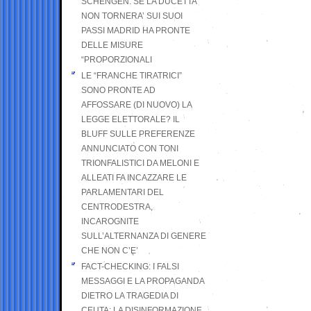
SCHENGEN. SE LA DUCETTA
NON TORNERA’ SUI SUOI
PASSI MADRID HA PRONTE
DELLE MISURE
“PROPORZIONALI
LE “FRANCHE TIRATRICI”
SONO PRONTE AD
AFFOSSARE (DI NUOVO) LA
LEGGE ELETTORALE? IL
BLUFF SULLE PREFERENZE
ANNUNCIATO CON TONI
TRIONFALISTICI DA MELONI E
ALLEATI FA INCAZZARE LE
PARLAMENTARI DEL
CENTRODESTRA,
INCAROGNITE
SULL’ALTERNANZA DI GENERE
CHE NON C’E’
FACT-CHECKING: I FALSI
MESSAGGI E LA PROPAGANDA
DIETRO LA TRAGEDIA DI
CEUTA: LA DISINFORMAZIONE