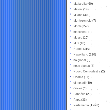
Mattarella
(60)
Meloni
(14)
Milano
(300)
Montezemolo
(7)
Monti
(357)
moschea
(11)
Musso
(10)
Muti
(10)
Napoli
(319)
Napolitano
(220)
no global
(5)
notte bianca
(3)
Nuovo Centrodestra
(2)
Obama
(11)
olimpiadi
(40)
Oliveri
(4)
Pannella
(29)
Papa
(33)
Parlamento
(1.428)