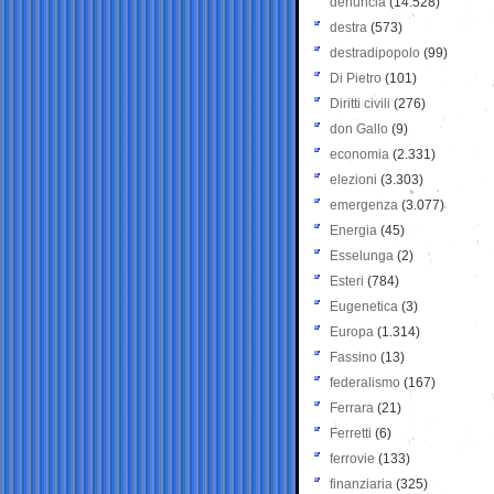
denuncia
(14.528)
destra
(573)
destradipopolo
(99)
Di Pietro
(101)
Diritti civili
(276)
don Gallo
(9)
economia
(2.331)
elezioni
(3.303)
emergenza
(3.077)
Energia
(45)
Esselunga
(2)
Esteri
(784)
Eugenetica
(3)
Europa
(1.314)
Fassino
(13)
federalismo
(167)
Ferrara
(21)
Ferretti
(6)
ferrovie
(133)
finanziaria
(325)