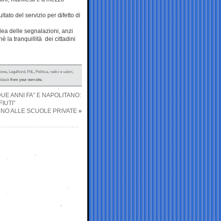
ltato del servizio per difetto di
dea delle segnalazioni, anzi
 la tranquillità dei cittadini
ione
,
LegaNord
,
PdL
,
Politica
,
radici e valori
,
ckback
from your own site.
DUE ANNI FA” E NAPOLITANO:
IUTI”
ANNO ALLE SCUOLE PRIVATE
»