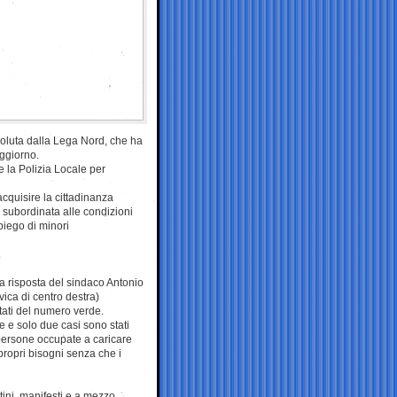
voluta dalla Lega Nord, che ha
oggiorno.
 la Polizia Locale per
cquisire la cittadinanza
a subordinata alle condizioni
mpiego di minori
.
la risposta del sindaco Antonio
vica di centro destra)
ltati del numero verde.
 e solo due casi sono stati
 persone occupate a caricare
propri bisogni senza che i
ini, manifesti e a mezzo