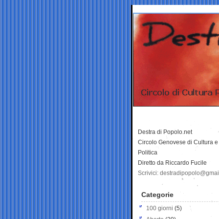
Destra di Popolo.net
Circolo Genovese di Cultura e
Politica
Diretto da Riccardo Fucile
Scrivici: destradipopolo@gma
Categorie
100 giorni
(5)