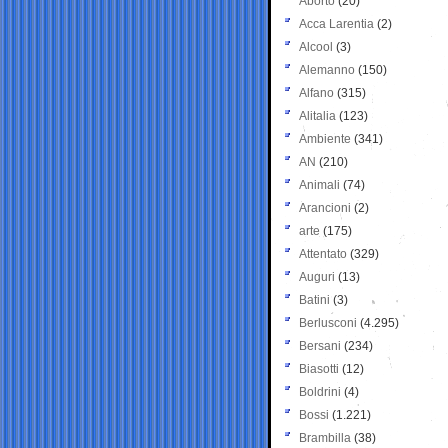
Aborto
(20)
Acca Larentia
(2)
Alcool
(3)
Alemanno
(150)
Alfano
(315)
Alitalia
(123)
Ambiente
(341)
AN
(210)
Animali
(74)
Arancioni
(2)
arte
(175)
Attentato
(329)
Auguri
(13)
Batini
(3)
Berlusconi
(4.295)
Bersani
(234)
Biasotti
(12)
Boldrini
(4)
Bossi
(1.221)
Brambilla
(38)