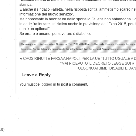
stampa.
E anche il sindaco Falletta, nella risposta scritta, ammette “lo scarso risu
informazione del nuovo servizio”.
Ma nonostante la bocciatura dello sportello Falletta non abbandona l’i
intende “rafforzare l’iniziativa anche in previsione dell’Expo 2015, perchè
non è un optional”.
Se errare è umano, perseverare è diabolico.
This entry was posted on martedì, Novembre 23rd, 2010 at 06:39 and is filed under
Comune
,
Costume
,
Immigraz
Sicurezza
. You can follow any responses to this entry through the
RSS 2.0
feed. You can
leave a response
, or
tra
«
CAOS RIFIUTI E FARSA A NAPOLI: PER LA UE “TUTTO UGUALE A 
“MAI RICEVUTO IL DECRETO LEGGE SUI RIF
TOLGONO AI BIMBI DISABILI E D
)
Leave a Reply
You must be
logged in
to post a comment.
19)