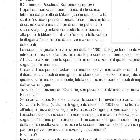
Il Comune di Peschiera Borromeo ci riprova.
Dopo l’ordinanza anti-burqa, bocciata lo scorso
febbraio dal prefetto di Milano (che in una lettera ha
scritto: “i sindaci possono emanare ordinanze in tema
di sicurezza urbana ma non di ordine pubblico e
sicurezza”), la giunta di centrodestra del paesone
alla porte di Milano ha attivato “uno sportello contro
le illegalità ”, in funzione da marzo ma con risultati
deludenti.
Lo scopo è segnalare le violazioni della 94/2009, la legge fortemente 
introdotto il reato di clandestinità per le persone senza permesso di s
A Peschiera Borromeo lo sportello è un numero verde al quale risponde
segnalazioni anonime.
Creato ad hoc per contrastare matrimoni di convenienza allo scopo di a
italiana, lotta ai reati di immigrazione clandestina, iscrizione anagrafic
igienico-sanitarie dell’immobile, tutela del decoro urbano e i reati di i
dall’accattonaggio.
Tutto, nelle intenzioni del Comune, semplicemente alzando la cornetta
E i risultati?
Sono arrivati dopo 8 mesi di attività , lo scorso 15 novembre è arrivata 
Salvatore Falletta (siciliano di Agrigento eletto nel 2009 con una lista ci
all’interpellanza del consigliere Francesco Ortugno per verificare i risu
I pescheresi lo usano come numero fisso per chiamare la Polizia Locale
segnalati: “Il primo per la presenza di un camion e furgone aperto per
della merce risultava un trasloco e la seconda per cani che facevano i 
padroni provvedevano a rimuovere gli escrementi”.
Risultato?
Nessuna notizia di reato, nonostante la pubblicità comunale con volant