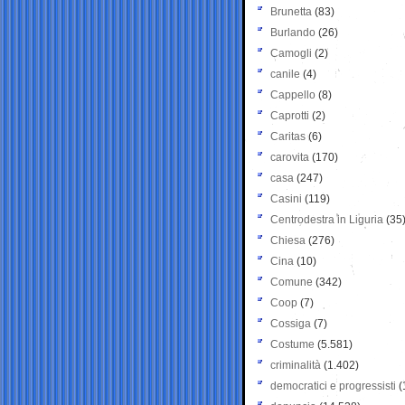
Brunetta
(83)
Burlando
(26)
Camogli
(2)
canile
(4)
Cappello
(8)
Caprotti
(2)
Caritas
(6)
carovita
(170)
casa
(247)
Casini
(119)
Centrodestra in Liguria
(35
Chiesa
(276)
Cina
(10)
Comune
(342)
Coop
(7)
Cossiga
(7)
Costume
(5.581)
criminalità
(1.402)
democratici e progressisti
(