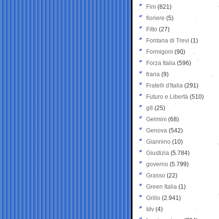
Fini
(821)
fioriere
(5)
Fitto
(27)
Fontana di Trevi
(1)
Formigoni
(90)
Forza Italia
(596)
frana
(9)
Fratelli d'Italia
(291)
Futuro e Libertà
(510)
g8
(25)
Gelmini
(68)
Genova
(542)
Giannino
(10)
Giustizia
(5.784)
governo
(5.799)
Grasso
(22)
Green Italia
(1)
Grillo
(2.941)
Idv
(4)