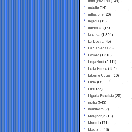
Immigrazione
(734)
indulto
(14)
inflazione
(26)
Ingroia
(15)
Interviste
(16)
la casta
(1.394)
La Destra
(45)
La Sapienza
(5)
Lavoro
(1.316)
LegaNord
(2.411)
Letta Enrico
(154)
Liberi e Uguali
(10)
Libia
(68)
Libri
(33)
Liguria Futurista
(25)
mafia
(543)
manifesto
(7)
Margherita
(16)
Maroni
(171)
Mastella
(16)