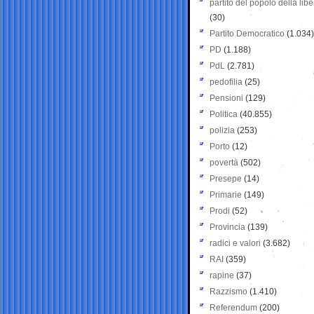
partito del popolo della libe
(30)
Partito Democratico
(1.034)
PD
(1.188)
PdL
(2.781)
pedofilia
(25)
Pensioni
(129)
Politica
(40.855)
polizia
(253)
Porto
(12)
povertà
(502)
Presepe
(14)
Primarie
(149)
Prodi
(52)
Provincia
(139)
radici e valori
(3.682)
RAI
(359)
rapine
(37)
Razzismo
(1.410)
Referendum
(200)