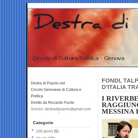
FONDI, TALP
Destra di Popolo.net
D’ITALIA T
Circolo Genovese di Cultura e
Politica
I RIVERB
Diretto da Riccardo Fucile
RAGGIUNG
Scrivici: destradipopolo@gmail.com
MESSINA 
Categorie
100 giorni
(5)