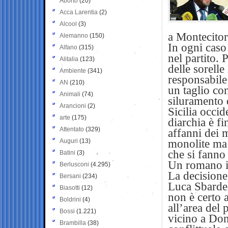
Aborto
(20)
Acca Larentia
(2)
Alcool
(3)
a Montecitor
Alemanno
(150)
In ogni caso
Alfano
(315)
nel partito. 
Alitalia
(123)
delle sorelle
Ambiente
(341)
responsabile
AN
(210)
un taglio co
Animali
(74)
siluramento 
Arancioni
(2)
Sicilia occid
arte
(175)
diarchia è fi
Attentato
(329)
affanni dei m
Auguri
(13)
monolite ma 
che si fanno
Batini
(3)
Un romano in
Berlusconi
(4.295)
La decisione 
Bersani
(234)
Luca Sbardel
Biasotti
(12)
non è certo 
Boldrini
(4)
all’area del
Bossi
(1.221)
vicino a Don
Brambilla
(38)