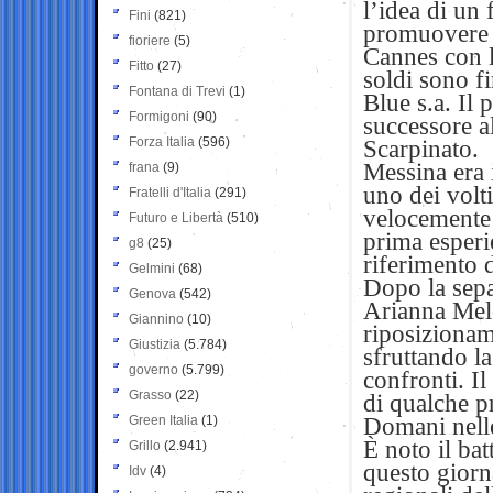
l’idea di un
Fini
(821)
promuovere l
fioriere
(5)
Cannes con lo
Fitto
(27)
soldi sono f
Fontana di Trevi
(1)
Blue s.a. Il 
Formigoni
(90)
successore a
Forza Italia
(596)
Scarpinato.
Messina era 
frana
(9)
uno dei volt
Fratelli d'Italia
(291)
velocemente 
Futuro e Libertà
(510)
prima esperi
g8
(25)
riferimento 
Gelmini
(68)
Dopo la sepa
Genova
(542)
Arianna Melo
Giannino
(10)
riposizioname
Giustizia
(5.784)
sfruttando la
governo
(5.799)
confronti. Il
Grasso
(22)
di qualche p
Green Italia
(1)
Domani nelle
È noto il ba
Grillo
(2.941)
questo giorna
Idv
(4)