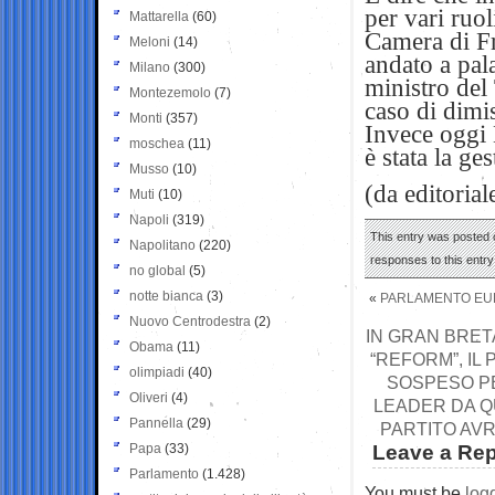
per vari ruol
Mattarella
(60)
Camera di Fr
Meloni
(14)
andato a pal
Milano
(300)
ministro del
Montezemolo
(7)
caso di dimi
Monti
(357)
Invece oggi 
moschea
(11)
è stata la ges
Musso
(10)
(da editoria
Muti
(10)
Napoli
(319)
This entry was posted 
Napolitano
(220)
responses to this entr
no global
(5)
notte bianca
(3)
«
PARLAMENTO EUR
Nuovo Centrodestra
(2)
IN GRAN BRET
Obama
(11)
“REFORM”, IL
olimpiadi
(40)
SOSPESO PE
Oliveri
(4)
LEADER DA Q
Pannella
(29)
PARTITO AVR
Papa
(33)
Leave a Rep
Parlamento
(1.428)
You must be
log