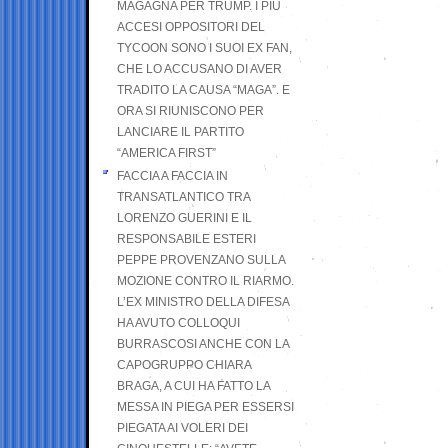
MAGAGNA PER TRUMP. I PIÙ
ACCESI OPPOSITORI DEL
TYCOON SONO I SUOI EX FAN,
CHE LO ACCUSANO DI AVER
TRADITO LA CAUSA “MAGA”. E
ORA SI RIUNISCONO PER
LANCIARE IL PARTITO
“AMERICA FIRST”
FACCIA A FACCIA IN
TRANSATLANTICO TRA
LORENZO GUERINI E IL
RESPONSABILE ESTERI
PEPPE PROVENZANO SULLA
MOZIONE CONTRO IL RIARMO.
L’EX MINISTRO DELLA DIFESA
HA AVUTO COLLOQUI
BURRASCOSI ANCHE CON LA
CAPOGRUPPO CHIARA
BRAGA, A CUI HA FATTO LA
MESSA IN PIEGA PER ESSERSI
PIEGATA AI VOLERI DEI