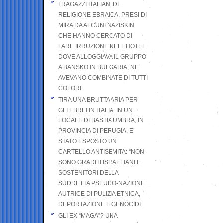
I RAGAZZI ITALIANI DI
RELIGIONE EBRAICA, PRESI DI
MIRA DA ALCUNI NAZISKIN
CHE HANNO CERCATO DI
FARE IRRUZIONE NELL’HOTEL
DOVE ALLOGGIAVA IL GRUPPO
A BANSKO IN BULGARIA, NE
AVEVANO COMBINATE DI TUTTI
COLORI
TIRA UNA BRUTTA ARIA PER
GLI EBREI IN ITALIA. IN UN
LOCALE DI BASTIA UMBRA, IN
PROVINCIA DI PERUGIA, E’
STATO ESPOSTO UN
CARTELLO ANTISEMITA: “NON
SONO GRADITI ISRAELIANI E
SOSTENITORI DELLA
SUDDETTA PSEUDO-NAZIONE
AUTRICE DI PULIZIA ETNICA,
DEPORTAZIONE E GENOCIDI
GLI EX “MAGA”? UNA