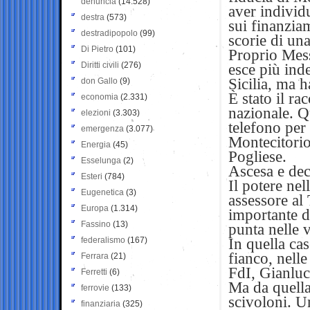
denuncia
(14.528)
aver individ
destra
(573)
sui finanziam
destradipopolo
(99)
scorie di una 
Di Pietro
(101)
Proprio Mess
Diritti civili
(276)
esce più ind
Sicilia, ma 
don Gallo
(9)
È stato il ra
economia
(2.331)
nazionale. Q
elezioni
(3.303)
telefono per
emergenza
(3.077)
Montecitorio
Energia
(45)
Pogliese.
Esselunga
(2)
Ascesa e dec
Esteri
(784)
Il potere ne
Eugenetica
(3)
assessore al
Europa
(1.314)
importante de
Fassino
(13)
punta nelle 
federalismo
(167)
In quella ca
fianco, nell
Ferrara
(21)
FdI, Gianlu
Ferretti
(6)
Ma da quella
ferrovie
(133)
scivoloni. U
finanziaria
(325)