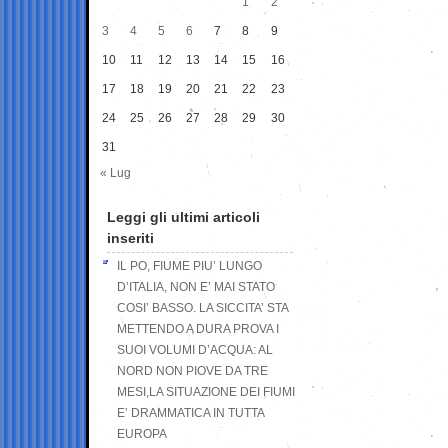
1
2
3
4
5
6
7
8
9
10
11
12
13
14
15
16
17
18
19
20
21
22
23
24
25
26
27
28
29
30
31
« Lug
Leggi gli ultimi articoli
inseriti
IL PO, FIUME PIU’ LUNGO
D’ITALIA, NON E’ MAI STATO
COSI’ BASSO. LA SICCITA’ STA
METTENDO A DURA PROVA I
SUOI VOLUMI D’ACQUA: AL
NORD NON PIOVE DA TRE
MESI,LA SITUAZIONE DEI FIUMI
E’ DRAMMATICA IN TUTTA
EUROPA