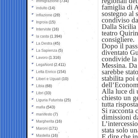
regionali del
Immigrazione
(734)
famiglia di 
indulto
(14)
sostegno al 
inflazione
(26)
condiviso da
Ingroia
(15)
Dalla Sicilia
Interviste
(16)
teatro Quirin
la casta
(1.394)
consigliere.
La Destra
(45)
Dopo il passo
La Sapienza
(5)
diventato Gug
condivide la
Lavoro
(1.316)
Messina. Da
LegaNord
(2.411)
sarebbe stat
Letta Enrico
(154)
stabilita poi
Liberi e Uguali
(10)
dell’Economi
Libia
(68)
Alla luce di
Libri
(33)
chiesto un ge
Liguria Futurista
(25)
tutta risposta
mafia
(543)
Si racconta 
manifesto
(7)
dimissioni d
Margherita
(16)
L’intercessio
Maroni
(171)
stata solo un
E dire che i
Mastella
(16)