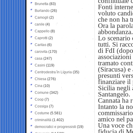
conflittuale
Brunetta
(83)
Fonti intern
Burlando
(26)
voluto candi
Camogli
(2)
che non ha t
Ora la parola
canile
(4)
abbondanza. I
Cappello
(8)
Lo scenario è
Caprotti
(2)
tutti. Si ra
Caritas
(6)
di FdI (dopo
carovita
(170)
associazioni 
casa
(247)
tramato cont
Casini
(119)
(Siracusa) e 
Centrodestra in Liguria
(35)
presunti vers
Chiesa
(276)
finanziare i
Cina
(10)
Sicilia negli
Comune
(342)
Santangelo.
Cannata ha r
Coop
(7)
Intanto la no
Cossiga
(7)
commissario.
Costume
(5.581)
amico nel par
criminalità
(1.402)
Una voce che
democratici e progressisti
(19)
fiducia di M