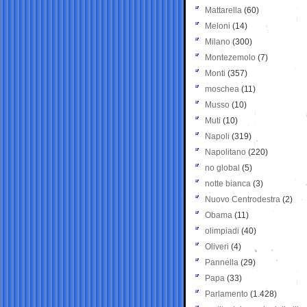
Mattarella
(60)
Meloni
(14)
Milano
(300)
Montezemolo
(7)
Monti
(357)
moschea
(11)
Musso
(10)
Muti
(10)
Napoli
(319)
Napolitano
(220)
no global
(5)
notte bianca
(3)
Nuovo Centrodestra
(2)
Obama
(11)
olimpiadi
(40)
Oliveri
(4)
Pannella
(29)
Papa
(33)
Parlamento
(1.428)