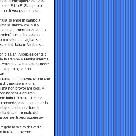
nche il consigliere eletto dai
tato da Fdi e Fi Giampaolo
zione di Foa potrà essere
’Italia, scende in campo a
nto la sinistra che sulla
 Insomma, probabilmente Foa
i voterà come indicato da
Commissione di vigilanza.
telli d’Italia in Vigilanza
.
onio Tajani, vicepresidente di
do la stampa a Mestre afferma:
o. Avremmo voluto che si fosse
uesto punto, se non
are.
 respingano la provocazione che
za di garanzia ma una
ili ma non provocare così. Mi
ro no forte e chiaro”.
tutto il diritto – dice rivolto
 lo prevede, e non come per la
i quella che sostiene il
ella di parlare male del
 poi non ti puoi stupire se
egola la scelta dei vertici
ta la Rai al governo”.