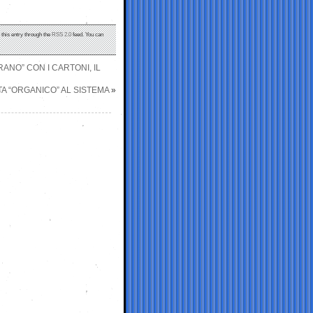
 this entry through the
RSS 2.0
feed. You can
ANO” CON I CARTONI, IL
A “ORGANICO” AL SISTEMA
»