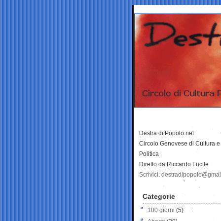
Destra di Popolo.net
Circolo Genovese di Cultura e
Politica
Diretto da Riccardo Fucile
Scrivici: destradipopolo@gma
Categorie
100 giorni
(5)