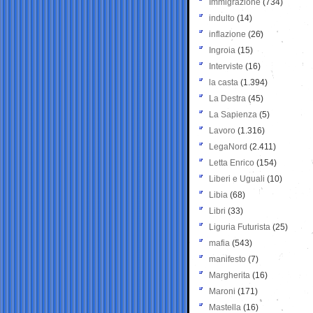
Immigrazione
(734)
indulto
(14)
inflazione
(26)
Ingroia
(15)
Interviste
(16)
la casta
(1.394)
La Destra
(45)
La Sapienza
(5)
Lavoro
(1.316)
LegaNord
(2.411)
Letta Enrico
(154)
Liberi e Uguali
(10)
Libia
(68)
Libri
(33)
Liguria Futurista
(25)
mafia
(543)
manifesto
(7)
Margherita
(16)
Maroni
(171)
Mastella
(16)