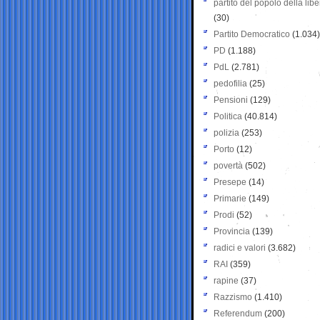
partito del popolo della libe
(30)
Partito Democratico
(1.034)
PD
(1.188)
PdL
(2.781)
pedofilia
(25)
Pensioni
(129)
Politica
(40.814)
polizia
(253)
Porto
(12)
povertà
(502)
Presepe
(14)
Primarie
(149)
Prodi
(52)
Provincia
(139)
radici e valori
(3.682)
RAI
(359)
rapine
(37)
Razzismo
(1.410)
Referendum
(200)