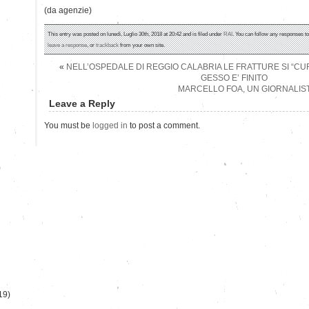
(da agenzie)
This entry was posted on lunedì, Luglio 30th, 2018 at 20:42 and is filed under
RAI
. You can follow any responses to
leave a response
, or
trackback
from your own site.
«
NELL’OSPEDALE DI REGGIO CALABRIA LE FRATTURE SI “CUR
GESSO E’ FINITO
MARCELLO FOA, UN GIORNALIST
Leave a Reply
You must be
logged in
to post a comment.
)
19)