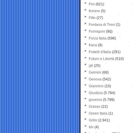
Fini
(821)
fioriere
(5)
Fitto
(27)
Fontana di Trevi
(1)
Formigoni
(90)
Forza Italia
(596)
frana
(9)
Fratelli d'Italia
(291)
Futuro e Libertà
(510)
g8
(25)
Gelmini
(68)
Genova
(542)
Giannino
(10)
Giustizia
(5.784)
governo
(5.799)
Grasso
(22)
Green Italia
(1)
Grillo
(2.941)
Idv
(4)