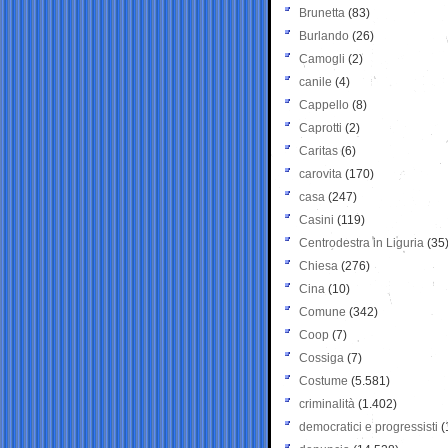
Brunetta
(83)
Burlando
(26)
Camogli
(2)
canile
(4)
Cappello
(8)
Caprotti
(2)
Caritas
(6)
carovita
(170)
casa
(247)
Casini
(119)
Centrodestra in Liguria
(35
Chiesa
(276)
Cina
(10)
Comune
(342)
Coop
(7)
Cossiga
(7)
Costume
(5.581)
criminalità
(1.402)
democratici e progressisti
(