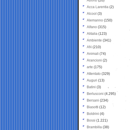
Aborto
(20)
Acca Larentia
(2)
Alcool
(3)
Alemanno
(150)
Alfano
(315)
Alitalia
(123)
Ambiente
(341)
AN
(210)
Animali
(74)
Arancioni
(2)
arte
(175)
Attentato
(329)
Auguri
(13)
Batini
(3)
Berlusconi
(4.295)
Bersani
(234)
Biasotti
(12)
Boldrini
(4)
Bossi
(1.221)
Brambilla
(38)