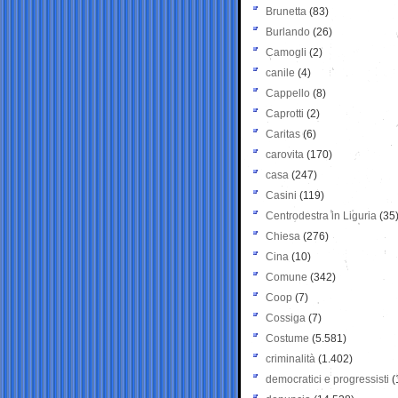
Brunetta
(83)
Burlando
(26)
Camogli
(2)
canile
(4)
Cappello
(8)
Caprotti
(2)
Caritas
(6)
carovita
(170)
casa
(247)
Casini
(119)
Centrodestra in Liguria
(35
Chiesa
(276)
Cina
(10)
Comune
(342)
Coop
(7)
Cossiga
(7)
Costume
(5.581)
criminalità
(1.402)
democratici e progressisti
(