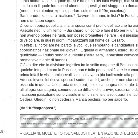
Tanta baldanza, della quale qui si è dato uno dei tanti esempi, mal si
timido con il quale loro stessi almeno in questi giorni sfuggono a doma
(«non ne so niente», «posso parlare solo dopo il 29», eccetera).
Sarà prudenza o sarà realismo? Davvero finiranno in lista? In Forza Itali
non è un buon segno.
Di certo, troppa pubblicità mal si sposa con il profilo defilato che ha 
Pascale negli ultimi tempi. «Sia chiaro, un conto è fare il tifo per Fi un 
non avendo potere nè ruoli, non posso promettere nè fare», è il messa
di veicolare, in questi giorni imbarazzanti sul fronte dei Cesaro.
In effetti, a incrociare nel partito le voci, due sembrano le candidature s
coordinatrice nazionale dei giovani. E quella di Armando Cesaro, sul qu
giudiziarie — i dubbi sono in aumento (l’altra sera, l’ennesima convo
prometteva niente di buono).
C’è da dire che la divisione logistica tra la solita magione di Berluscon
qualche tempo dimora la Pascale, non è fatta per semplificare le comun
)
prima infatti le visite amichevoli si mescolavano più facilmente alla polit
Adesso invece lei riceve spesso i suddetti amici, anche per non star sola
essendo in questa fase preda di riunioni, liste e campagna elettorale.
all’allegra compagnia, comunque, «è difficile che arrivi», sussurrano da
incursioni pascaliane sono vissute in un un silenzio teso, quasi isterico
Cederà Ghedini, o non cederà ? Manca pochissimo per saperlo.
(da “
Huffingtonpost”
)
This entry was posted on mercoledì, Gennaio 24th, 2018 at 22:10 and is filed under
Forza Italia
. You can follow an
feed. You can
leave a response
, or
trackback
from your own site.
19)
«
GALLIANI, MULE’ E FORSE SALLUSTI: LA TENTAZIONE DI BERL