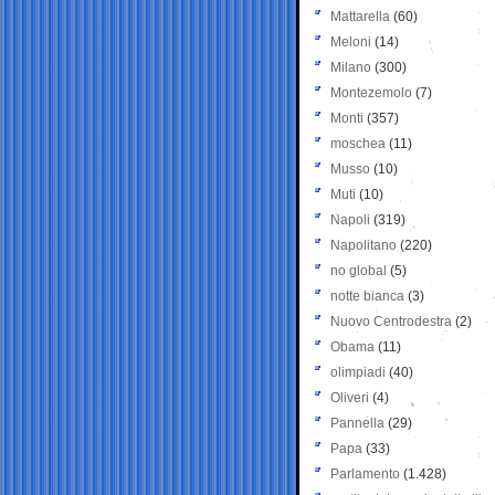
Mattarella
(60)
Meloni
(14)
Milano
(300)
Montezemolo
(7)
Monti
(357)
moschea
(11)
Musso
(10)
Muti
(10)
Napoli
(319)
Napolitano
(220)
no global
(5)
notte bianca
(3)
Nuovo Centrodestra
(2)
Obama
(11)
olimpiadi
(40)
Oliveri
(4)
Pannella
(29)
Papa
(33)
Parlamento
(1.428)