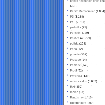
partito del popolo della libe
(30)
Partito Democratico
(1.034)
PD
(1.188)
PdL
(2.781)
pedofilia
(25)
Pensioni
(129)
Politica
(40.799)
polizia
(253)
Porto
(12)
povertà
(502)
Presepe
(14)
Primarie
(149)
Prodi
(52)
Provincia
(139)
radici e valori
(3.682)
RAI
(359)
rapine
(37)
Razzismo
(1.410)
Referendum
(200)