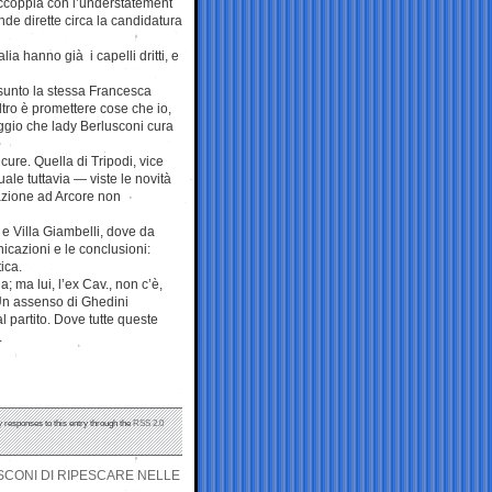
 accoppia con l’understatement
nde dirette circa la candidatura
a hanno già i capelli dritti, e
assunto la stessa Francesca
altro è promettere cose che io,
ggio che lady Berlusconi cura
icure. Quella di Tripodi, vice
ale tuttavia — viste le novità
cazione ad Arcore non
i e Villa Giambelli, dove da
icazioni e le conclusioni:
ica.
; ma lui, l’ex Cav., non c’è,
 Un assenso di Ghedini
l partito. Dove tutte queste
.
y responses to this entry through the
RSS 2.0
USCONI DI RIPESCARE NELLE