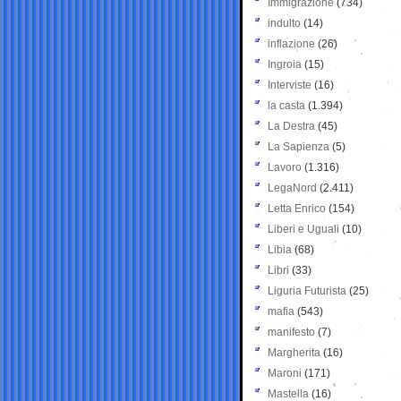
Immigrazione
(734)
indulto
(14)
inflazione
(26)
Ingroia
(15)
Interviste
(16)
la casta
(1.394)
La Destra
(45)
La Sapienza
(5)
Lavoro
(1.316)
LegaNord
(2.411)
Letta Enrico
(154)
Liberi e Uguali
(10)
Libia
(68)
Libri
(33)
Liguria Futurista
(25)
mafia
(543)
manifesto
(7)
Margherita
(16)
Maroni
(171)
Mastella
(16)