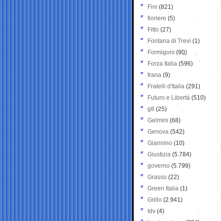
Fini
(821)
fioriere
(5)
Fitto
(27)
Fontana di Trevi
(1)
Formigoni
(90)
Forza Italia
(596)
frana
(9)
Fratelli d'Italia
(291)
Futuro e Libertà
(510)
g8
(25)
Gelmini
(68)
Genova
(542)
Giannino
(10)
Giustizia
(5.784)
governo
(5.799)
Grasso
(22)
Green Italia
(1)
Grillo
(2.941)
Idv
(4)