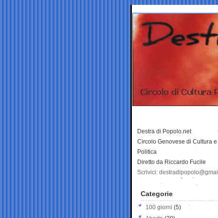
Destra di Popolo.net
Circolo Genovese di Cultura e
Politica
Diretto da Riccardo Fucile
Scrivici: destradipopolo@gma
Categorie
100 giorni
(5)