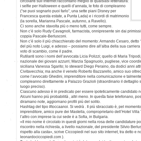
circolanti sull’internet raccontano meglio di qualsiasi letteratura:
i selfie per Halloween e quelli d’annata, le foto di compleanno
(“se puoi sognarlo puoi farlo”, una sette piani Disney per
Francesca questa estate, a Punta Lada) e i ricordi di matrimonio
(la sorella, Marianna Pascale, autunno, a Ravello).
Ci sono anche stavolta più o meno tutti, come sempre.
Non c’è solo Rudy Cavagnoli, farmacista, onnipresente sin dai primissim
coppia Pascale-Berlusconi.
Non c’è solo il più chiacchierato del momento: Armando Cesaro, detto ‘a
del più noto Luigi, e adesso – possiamo dire all’alba della sua carriera 
voto di scambio, come il padre.
Rutilanti sono i nomi dell’avvocata Licia Polizzi; quello di Maria Tripod
nazionale dei giovani azzurri; Marzia Spagnuolo, pugliese, vice coordin
siciliana Vanessa Sgarito; lo steward Diego Peraino, da dodici anni attiv
Civitavecchia; ma anche il veneto Roberto Bazzarello, amico suo oltr
come l’avvocato Ghedini, imprenditore nella comunicazione e talmente
compleanno direttamente a Palazzo Grazioli (straordinario il dettaglio 
luogo preciso).
Ciascuno adesso è in predicato per essere ipoteticamente candidato n
Alcuni hanno più probabilità , altri meno. In questa fase telefonano, pos
diramano note, aggiornano profili più del solito.
Hashtag del tipo #toccaanoi. Si vedrà . Il più sbracciato è, pel moment
imprenditore, amico pure dei Mastella, comproprietario dell’Hotel Villa
l’altro con imprese la cui sede è a Sofia, in Bulgaria.
«Il mio nome è circolato in questi giorni nella rosa delle candidature pol
riscontro nella richiesta, a livello nazionale, del presidente Silvio Berlus
rispetto alla casta», scrive Ciccopiedi nel suo sito internet, tra detto e n
leonardociccopiedi.com ).