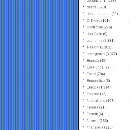
denuncia
(14.528)
destra
(573)
destradipopolo
(99)
Di Pietro
(101)
Diritti civili
(276)
don Gallo
(9)
economia
(2.331)
elezioni
(3.303)
emergenza
(3.077)
Energia
(45)
Esselunga
(2)
Esteri
(784)
Eugenetica
(3)
Europa
(1.314)
Fassino
(13)
federalismo
(167)
Ferrara
(21)
Ferretti
(6)
ferrovie
(133)
finanziaria
(325)