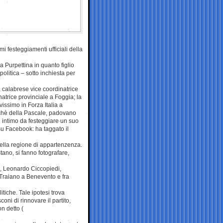
i festeggiamenti ufficiali della
 Purpettina in quanto figlio
politica – sotto inchiesta per
i, calabrese vice coordinatrice
atrice provinciale a Foggia; la
issimo in Forza Italia a
echè della Pascale, padovano
 intimo da festeggiare un suo
su Facebook: ha taggato il
ella regione di appartenzenza.
tano, si fanno fotografare,
o, Leonardo Ciccopiedi,
 Traiano a Benevento e fra
itiche. Tale ipotesi trova
coni di rinnovare il partito,
on detto (