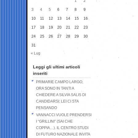
1
2
3
4
5
6
7
8
9
10
11
12
13
14
15
16
17
18
19
20
21
22
23
24
25
26
27
28
29
30
31
« Lug
Leggi gli ultimi articoli
inseriti
PRIMARIE CAMPO LARGO,
ORA SONO IN TANTI A
CHIEDERE A SILVIA SALIS DI
CANDIDARSI: LEI CI STA
PENSANDO
VANNACCI VUOLE PRENDERSI
I “GRILLINI” (SAI CHE
COPPIA…). IL CENTRO STUDI
DI FUTURO NAZIONALE INVITA