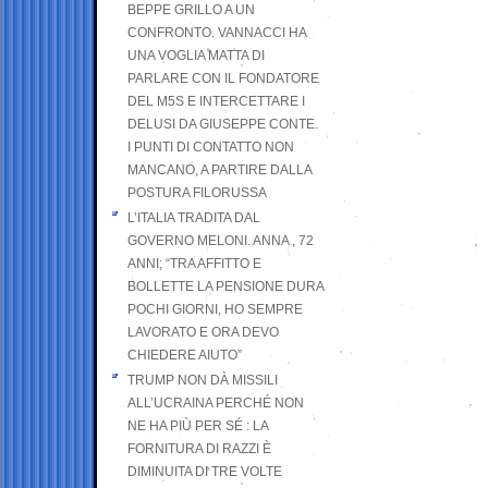
BEPPE GRILLO A UN
CONFRONTO. VANNACCI HA
UNA VOGLIA MATTA DI
PARLARE CON IL FONDATORE
DEL M5S E INTERCETTARE I
DELUSI DA GIUSEPPE CONTE.
I PUNTI DI CONTATTO NON
MANCANO, A PARTIRE DALLA
POSTURA FILORUSSA
L’ITALIA TRADITA DAL
GOVERNO MELONI. ANNA , 72
ANNI; “TRA AFFITTO E
BOLLETTE LA PENSIONE DURA
POCHI GIORNI, HO SEMPRE
LAVORATO E ORA DEVO
CHIEDERE AIUTO”
TRUMP NON DÀ MISSILI
ALL’UCRAINA PERCHÉ NON
NE HA PIÙ PER SÉ : LA
FORNITURA DI RAZZI È
DIMINUITA DI TRE VOLTE