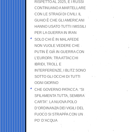
RISPETTO AL 2025, E I RUSSI
CONTINUANO A MARTELLARE
CON LE STRAGI DI CIVILI. IL
GUAIO È CHE GLI AMERICANI
HANNO USATO TUTTI I MISSILI
PER LA GUERRA IN IRAN
SOLO CHI È IN MALAFEDE
NON VUOLE VEDERE CHE
PUTIN È GIÀ IN GUERRA CON
L’EUROPA: TRA ATTACCHI
IBRIDI, TROLL E
INTERFERENZE, I BLITZ SONO
SOTTO GLI OCCHI DI TUTTI
OGNI GIORNO
CHE GOVERNO PATACCA. “SI
SFILAMENTA TUTTA, SEMBRA
CARTA”. LA NUOVA POLO
D’ORDINANZA DEI VIGILI DEL
FUOCO SI STRAPPA CON UN
PO’ D’ACQUA