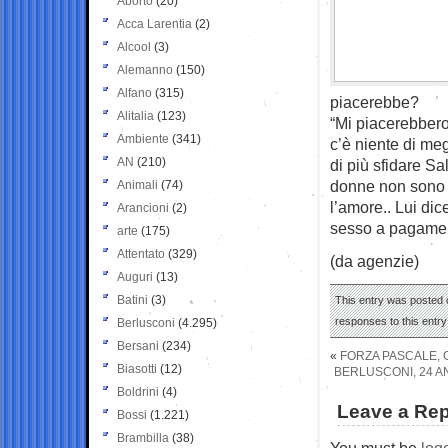
Aborto
(20)
Acca Larentia
(2)
Alcool
(3)
Alemanno
(150)
Alfano
(315)
piacerebbe?
Alitalia
(123)
“Mi piacerebbero 
Ambiente
(341)
c’è niente di me
AN
(210)
di più sfidare Sa
donne non sono b
Animali
(74)
l’amore.. Lui di
Arancioni
(2)
sesso a pagamen
arte
(175)
Attentato
(329)
(da agenzie)
Auguri
(13)
Batini
(3)
This entry was posted 
responses to this entr
Berlusconi
(4.295)
Bersani
(234)
«
FORZA PASCALE, 
Biasotti
(12)
BERLUSCONI, 24 A
Boldrini
(4)
Leave a Rep
Bossi
(1.221)
Brambilla
(38)
You must be
log