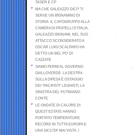
TASER E CP
MA CHE GALEAZZO DICI? TI
SERVE UN BIGNAMINO DI
STORIA. IL CAPOGRUPPO ALLA
CAMERA DI FRATELLI D’ITALIA,
GALEAZZO BIGNAMI, NEL SUO
ATTACCO SCONSIDERATO A
OSCAR LUIGI SCALFARO HA
DETTO UN BEL PO’ DI
CAZZATE
SIAMO FERMI AL GOVERNO
GIALLOVERDE: LA DESTRA
SULLA DIFESA È OSTAGGIO
DEI “PACIFISTI” LEGHISTI, LA
SINISTRA DEL PUTINIANO
CONTE
LE ONDATE DI CALORE DI
QUEST’ESTATE HANNO
PORTATO TEMPERATURE
RECORD IN TUTTA EUROPA E
UNA SICCITA’ MAI VISTA. I