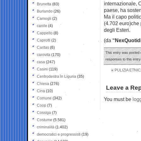
internazionale, 
Brunetta
(83)
paese, ha sostenu
Burlando
(26)
Ma il capo polit
Camogli
(2)
(4.702 euro)che
canile
(4)
degli Esteri.
Cappello
(8)
(da
“NexQuotid
Caprotti
(2)
Caritas
(6)
This entry was posted 
carovita
(170)
responses to this entr
casa
(247)
Casini
(119)
«
PULIZIA ETNI
Centrodestra in Liguria
(35)
Chiesa
(276)
Leave a Rep
Cina
(10)
Comune
(342)
You must be
log
Coop
(7)
Cossiga
(7)
Costume
(5.581)
criminalità
(1.402)
democratici e progressisti
(19)