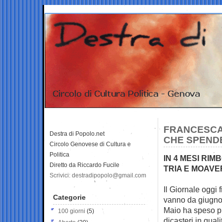
FRANCESCAN
Destra di Popolo.net
CHE SPENDE 
Circolo Genovese di Cultura e
Politica
IN 4 MESI RIM
Diretto da Riccardo Fucile
TRIA E MOAV
Scrivici: destradipopolo@gmail.com
Il Giornale oggi 
Categorie
vanno da giugn
Maio ha speso più 
100 giorni
(5)
dicasteri in qual