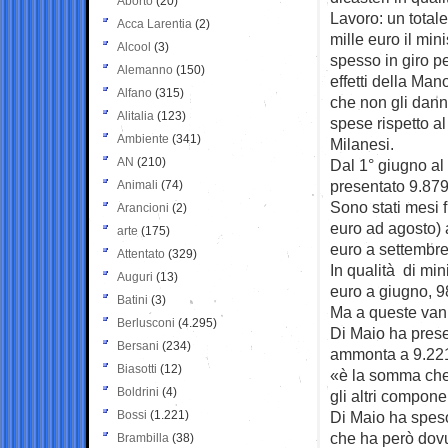
Aborto
(20)
Lavoro: un total
Acca Larentia
(2)
mille euro il min
Alcool
(3)
spesso in giro pe
Alemanno
(150)
effetti della Ma
Alfano
(315)
che non gli dann
Alitalia
(123)
spese rispetto a
Ambiente
(341)
Milanesi.
AN
(210)
Dal 1° giugno al
presentato 9.879 
Animali
(74)
Sono stati mesi f
Arancioni
(2)
euro ad agosto) 
arte
(175)
euro a settembre
Attentato
(329)
In qualità di min
Auguri
(13)
euro a giugno, 98
Batini
(3)
Ma a queste vann
Berlusconi
(4.295)
Di Maio ha presen
Bersani
(234)
ammonta a 9.221 
Biasotti
(12)
«è la somma che f
Boldrini
(4)
gli altri compone
Bossi
(1.221)
Di Maio ha speso
che ha però dovu
Brambilla
(38)