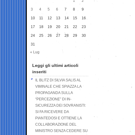
1
2
3
4
5
6
7
8
9
10
11
12
13
14
15
16
17
18
19
20
21
22
23
24
25
26
27
28
29
30
31
« Lug
Leggi gli ultimi articoli
inseriti
IL BLITZ DI SILVIA SALIS AL
VIMINALE CHE SPIAZZA LA
PROPAGANDA SULLA
“PERCEZIONE” DI IN-
SICUREZZA DEI SOVRANISTI:
SI FA RICEVERE DA
PIANTEDOSI E OTTIENE LA
COLLABORAZIONE DEL
MINISTRO SENZA CEDERE SU