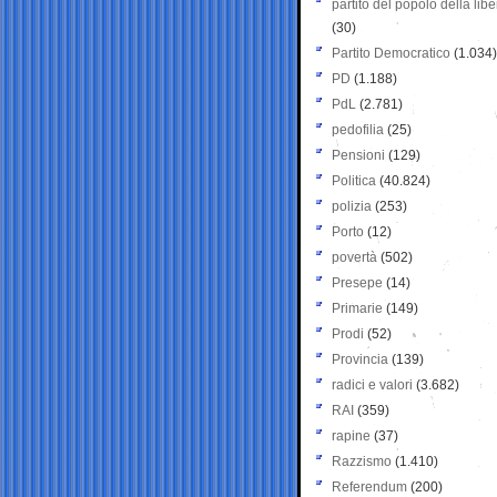
partito del popolo della libe
(30)
Partito Democratico
(1.034)
PD
(1.188)
PdL
(2.781)
pedofilia
(25)
Pensioni
(129)
Politica
(40.824)
polizia
(253)
Porto
(12)
povertà
(502)
Presepe
(14)
Primarie
(149)
Prodi
(52)
Provincia
(139)
radici e valori
(3.682)
RAI
(359)
rapine
(37)
Razzismo
(1.410)
Referendum
(200)