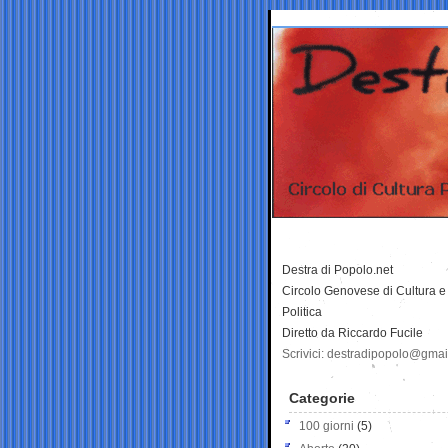
Destra di Popolo.net
Circolo Genovese di Cultura e
Politica
Diretto da Riccardo Fucile
Scrivici: destradipopolo@gma
Categorie
100 giorni
(5)