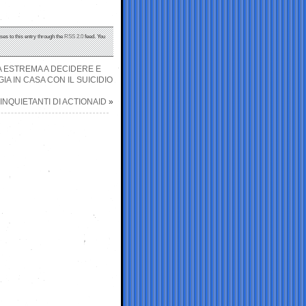
ses to this entry through the
RSS 2.0
feed. You
 ESTREMA A DECIDERE E
A IN CASA CON IL SUICIDIO
I INQUIETANTI DI ACTIONAID
»