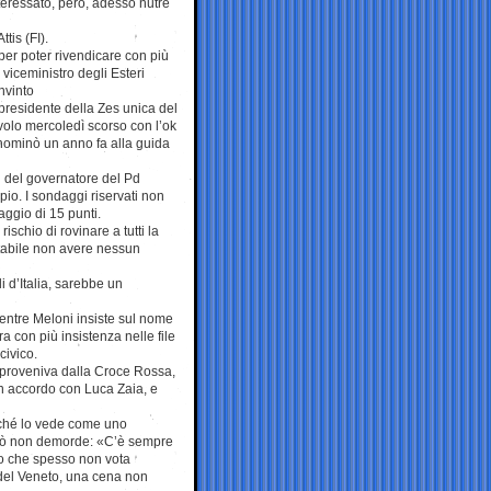
teressato, però, adesso nutre
tis (FI).
per poter rivendicare con più
viceministro degli Esteri
nvinto
presidente della Zes unica del
volo mercoledì scorso con l’ok
o nominò un anno fa alla guida
i del governatore del Pd
pio. I sondaggi riservati non
aggio di 15 punti.
ischio di rovinare a tutti la
ttabile non avere nessun
i d’Italia, sarebbe un
mentre Meloni insiste sul nome
 con più insistenza nelle file
civico.
e proveniva dalla Croce Rossa,
un accordo con Luca Zaia, e
rché lo vede come uno
però non demorde: «C’è sempre
to che spesso non vota
i del Veneto, una cena non