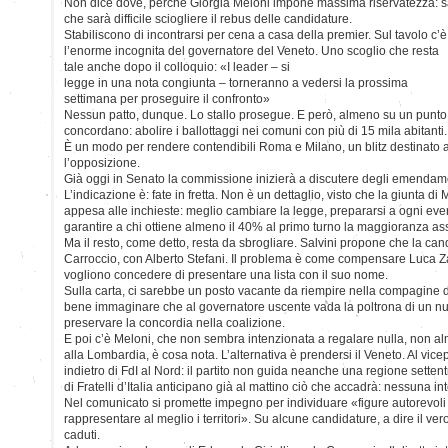
Non dice dove, perché Giorgia Meloni impone massima riservatezza: 
che sarà difficile sciogliere il rebus delle candidature.
Stabiliscono di incontrarsi per cena a casa della premier. Sul tavolo c’è
l’enorme incognita del governatore del Veneto. Uno scoglio che resta
tale anche dopo il colloquio: «I leader – si
legge in una nota congiunta – torneranno a vedersi la prossima
settimana per proseguire il confronto»
Nessun patto, dunque. Lo stallo prosegue. E però, almeno su un punto
concordano: abolire i ballottaggi nei comuni con più di 15 mila abitanti.
È un modo per rendere contendibili Roma e Milano, un blitz destinato 
l’opposizione.
Già oggi in Senato la commissione inizierà a discutere degli emendamen
L’indicazione è: fate in fretta. Non è un dettaglio, visto che la giunta
appesa alle inchieste: meglio cambiare la legge, prepararsi a ogni eve
garantire a chi ottiene almeno il 40% al primo turno la maggioranza as
Ma il resto, come detto, resta da sbrogliare. Salvini propone che la can
Carroccio, con Alberto Stefani. Il problema è come compensare Luca 
vogliono concedere di presentare una lista con il suo nome.
Sulla carta, ci sarebbe un posto vacante da riempire nella compagine 
bene immaginare che al governatore uscente vada la poltrona di un nu
preservare la concordia nella coalizione.
E poi c’è Meloni, che non sembra intenzionata a regalare nulla, non a
alla Lombardia, è cosa nota. L’alternativa è prendersi il Veneto. Al vicepr
indietro di FdI al Nord: il partito non guida neanche una regione setten
di Fratelli d’Italia anticipano già al mattino ciò che accadrà: nessuna in
Nel comunicato si promette impegno per individuare «figure autorevoli e
rappresentare al meglio i territori». Su alcune candidature, a dire il vero,
caduti.