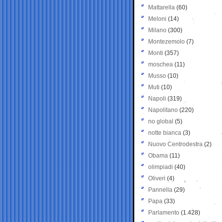
Mattarella
(60)
Meloni
(14)
Milano
(300)
Montezemolo
(7)
Monti
(357)
moschea
(11)
Musso
(10)
Muti
(10)
Napoli
(319)
Napolitano
(220)
no global
(5)
notte bianca
(3)
Nuovo Centrodestra
(2)
Obama
(11)
olimpiadi
(40)
Oliveri
(4)
Pannella
(29)
Papa
(33)
Parlamento
(1.428)