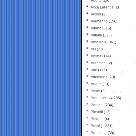
Aborto
(20)
Acca Larentia
(2)
Alcool
(3)
Alemanno
(150)
Alfano
(315)
Alitalia
(123)
Ambiente
(341)
AN
(210)
Animali
(74)
Arancioni
(2)
arte
(175)
Attentato
(329)
Auguri
(13)
Batini
(3)
Berlusconi
(4.295)
Bersani
(234)
Biasotti
(12)
Boldrini
(4)
Bossi
(1.221)
Brambilla
(38)