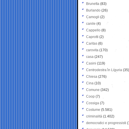
Brunetta
(83)
Burlando
(26)
Camogli
(2)
canile
(4)
Cappello
(8)
Caprotti
(2)
Caritas
(6)
carovita
(170)
casa
(247)
Casini
(119)
Centrodestra in Liguria
(35
Chiesa
(276)
Cina
(10)
Comune
(342)
Coop
(7)
Cossiga
(7)
Costume
(5.581)
criminalità
(1.402)
democratici e progressisti
(