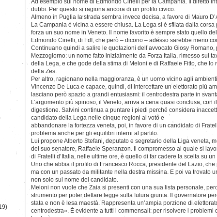
Ad esempio sul nome di Edmondo Cirielli per la Campania. Il diretto in
dubbi. Per questo si ragiona ancora di un profilo civico.
Almeno in Puglia la strada sembra invece decisa, a favore di Mauro D’At
La Campania è vicina a essere chiusa. La Lega si è sfilata dalla corsa 
forza un suo nome in Veneto. Il nome favorito è sempre stato quello del 
Edmondo Cirielli, di FdI, che però – dicono – adesso sarebbe meno co
Continuano quindi a salire le quotazioni dell’avvocato Giosy Romano, 
Mezzogiorno: un nome fatto inizialmente da Forza Italia, rimesso sul ta
della Lega, e che gode della stima di Meloni e di Raffaele Fitto, che l
della Zes.
Per altro, ragionano nella maggioranza, è un uomo vicino agli ambient
Vincenzo De Luca e capace, quindi, di intercettare un elettorato più am
lasciano però spazio a grandi entusiasmi: il centrodestra parte in svant
L’argomento più spinoso, il Veneto, arriva a cena quasi conclusa, con il r
digestione. Salvini continua a puntare i piedi perché considera inacce
)
candidato della Lega nelle cinque regioni al voto e
abbandonare la fortezza veneta, poi, in favore di un candidato di Fratell
problema anche per gli equilibri interni al partito.
Lui propone Alberto Stefani, deputato e segretario della Liga veneta, 
del suo senatore, Raffaele Speranzon. Il compromesso al quale si lavora
di Fratelli d’Italia, nelle ultime ore, è quello di far cadere la scelta su un 
Uno che abbia il profilo di Francesco Rocca, presidente del Lazio, ch
ma con un passato da militante nella destra missina. E poi va trovato 
non solo sul nome del candidato.
Meloni non vuole che Zaia si presenti con una sua lista personale, pe
strumento per poter dettare legge sulla futura giunta. Il governatore 
stata e non è lesa maestà. Rappresenta un’ampia porzione di elettora
19)
centrodestra». È evidente a tutti i commensali: per risolvere i problem