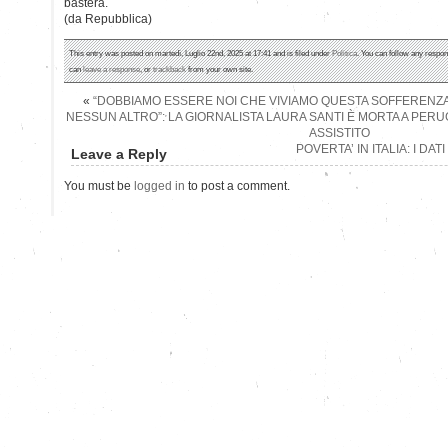
basterà.
(da Repubblica)
This entry was posted on martedì, Luglio 22nd, 2025 at 17:41 and is filed under
Politica
. You can follow any respon
can
leave a response
, or
trackback
from your own site.
«
“DOBBIAMO ESSERE NOI CHE VIVIAMO QUESTA SOFFERENZA
NESSUN ALTRO”: LA GIORNALISTA LAURA SANTI È MORTA A PERUGI
ASSISTITO
POVERTA’ IN ITALIA: I DAT
Leave a Reply
You must be
logged in
to post a comment.