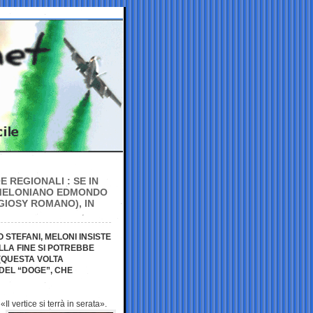
 REGIONALI : SE IN
L MELONIANO EDMONDO
GIOSY ROMANO), IN
 STEFANI, MELONI INSISTE
LLA FINE SI POTREBBE
 (QUESTA VOLTA
DEL “DOGE”, CHE
Il vertice si
terrà in serata».