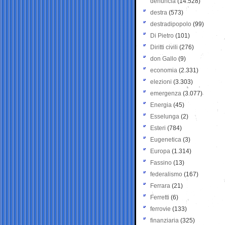
denuncia
(14.528)
destra
(573)
destradipopolo
(99)
Di Pietro
(101)
Diritti civili
(276)
don Gallo
(9)
economia
(2.331)
elezioni
(3.303)
emergenza
(3.077)
Energia
(45)
Esselunga
(2)
Esteri
(784)
Eugenetica
(3)
Europa
(1.314)
Fassino
(13)
federalismo
(167)
Ferrara
(21)
Ferretti
(6)
ferrovie
(133)
finanziaria
(325)