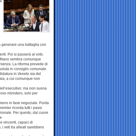
sa
a generare una battaglia con
ti. Poi si passerà al voto.
 di Milano sembra comunque
nienza. La riforma prevede di
soluta in consiglio comunale.
didatura in Veneto sia del
Zaia, a cui comunque non
dell’esecutivo: ma non suona
ovo ministero, solo per
lmeno in fase negoziale. Punta
emier ricorda tutti i passi
trionale. Per questo, dal cuore
te
 vincenti, capaci di
 i veti tra alleati sarebbero