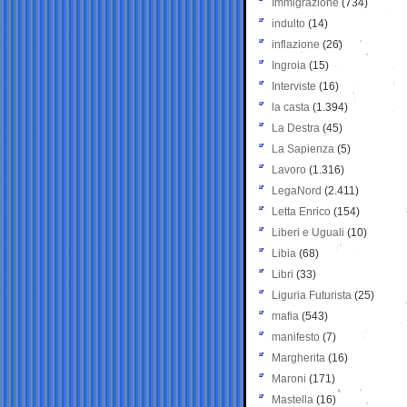
Immigrazione
(734)
indulto
(14)
inflazione
(26)
Ingroia
(15)
Interviste
(16)
la casta
(1.394)
La Destra
(45)
La Sapienza
(5)
Lavoro
(1.316)
LegaNord
(2.411)
Letta Enrico
(154)
Liberi e Uguali
(10)
Libia
(68)
Libri
(33)
Liguria Futurista
(25)
mafia
(543)
manifesto
(7)
Margherita
(16)
Maroni
(171)
Mastella
(16)