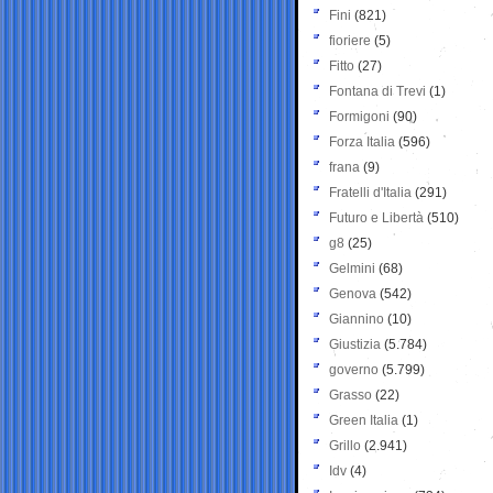
Fini
(821)
fioriere
(5)
Fitto
(27)
Fontana di Trevi
(1)
Formigoni
(90)
Forza Italia
(596)
frana
(9)
Fratelli d'Italia
(291)
Futuro e Libertà
(510)
g8
(25)
Gelmini
(68)
Genova
(542)
Giannino
(10)
Giustizia
(5.784)
governo
(5.799)
Grasso
(22)
Green Italia
(1)
Grillo
(2.941)
Idv
(4)