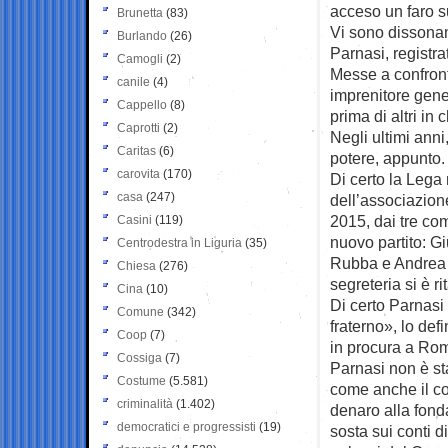
acceso un faro su
Brunetta
(83)
Vi sono dissonanz
Burlando
(26)
Parnasi, registra
Camogli
(2)
Messe a confront
canile
(4)
imprenitore gene
Cappello
(8)
prima di altri in
Caprotti
(2)
Negli ultimi anni,
Caritas
(6)
potere, appunto.
carovita
(170)
Di certo la Lega 
casa
(247)
dell’associazione
2015, dai tre com
Casini
(119)
nuovo partito: Gi
Centrodestra in Liguria
(35)
Rubba e Andrea M
Chiesa
(276)
segreteria si è r
Cina
(10)
Di certo Parnasi
Comune
(342)
fraterno», lo def
Coop
(7)
in procura a Ro
Cossiga
(7)
Parnasi non è st
Costume
(5.581)
come anche il co
criminalità
(1.402)
denaro alla fond
democratici e progressisti
(19)
sosta sui conti di