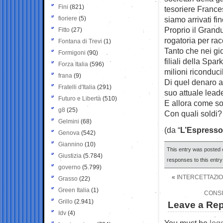
Fini
(821)
tesoriere Frances
fioriere
(5)
siamo arrivati f
Proprio il Grand
Fitto
(27)
rogatoria per ra
Fontana di Trevi
(1)
Tanto che nei gi
Formigoni
(90)
filiali della Spa
Forza Italia
(596)
milioni riconducib
frana
(9)
Di quel denaro a 
Fratelli d'Italia
(291)
suo attuale lead
Futuro e Libertà
(510)
E allora come sop
g8
(25)
Con quali soldi?
Gelmini
(68)
(da “
L’Espresso
Genova
(542)
Giannino
(10)
This entry was posted o
Giustizia
(5.784)
responses to this entr
governo
(5.799)
«
INTERCETTAZIO
Grasso
(22)
Green Italia
(1)
CONSI
Grillo
(2.941)
Leave a Rep
Idv
(4)
You must be
log