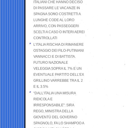
ITALIANI CHE HANNO DECISO
DI PASSARE LE VACANZE IN
SPAGNA SONO COSTRETTI A
LUNGHE CODE AL LORO
ARRIVO, CON PASSEGGERI
SCELTI A CASO O INTERI AEREI
CONTROLLATI
L’ITALIA RISCHIA DI RIMANERE
OSTAGGIO DEI FILO-PUTINIANI
VANNACCI E DI BATTISTA.
FUTURO NAZIONALE
VELEGGIA SOPRA IL 7% E UN
EVENTUALE PARTITO DELL’EX
GRILLINO VARREBBE TRA IL 2
E IL 3.5%
“DALL’ITALIA UNA MISURA
RIDICOLA E
IRRESPONSABILE”: SIRA
REGO, MINISTRA DELLA
GIOVENTÙ DEL GOVERNO
SPAGNOLO, FA LO SHAMPOO A