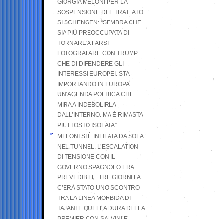
GIORGIA MELONI PER LA
SOSPENSIONE DEL TRATTATO
SI SCHENGEN: “SEMBRA CHE
SIA PIÙ PREOCCUPATA DI
TORNARE A FARSI
FOTOGRAFARE CON TRUMP
CHE DI DIFENDERE GLI
INTERESSI EUROPEI. STA
IMPORTANDO IN EUROPA
UN’AGENDA POLITICA CHE
MIRA A INDEBOLIRLA
DALL’INTERNO. MA È RIMASTA
PIUTTOSTO ISOLATA”
MELONI SI È INFILATA DA SOLA
NEL TUNNEL. L’ESCALATION
DI TENSIONE CON IL
GOVERNO SPAGNOLO ERA
PREVEDIBILE: TRE GIORNI FA
C’ERA STATO UNO SCONTRO
TRA LA LINEA MORBIDA DI
TAJANI E QUELLA DURA DELLA
PREMIER CON SALVINI E