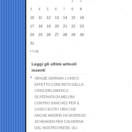
1
2
3
4
5
6
7
8
9
10
11
12
13
14
15
16
17
18
19
20
21
22
23
24
25
26
27
28
29
30
31
« Lug
Leggi gli ultimi articoli
inseriti
GRAZIE GIORGIA! L’UNICO
EFFETTO CONCRETO DELLA
CRISI DIPLOMATICA
SCATENATA DA MELONI
CONTRO SANCHEZ PER IL
CASO CEUTA? ORA CHE
ANCHE MADRID HA SOSPESO
SCHENGEN PER CHI ARRIVA
DAL NOSTRO PAESE, GLI