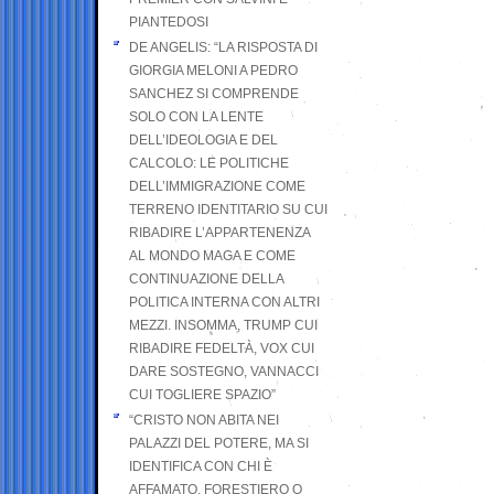
PIANTEDOSI
DE ANGELIS: “LA RISPOSTA DI
GIORGIA MELONI A PEDRO
SANCHEZ SI COMPRENDE
SOLO CON LA LENTE
DELL’IDEOLOGIA E DEL
CALCOLO: LE POLITICHE
DELL’IMMIGRAZIONE COME
TERRENO IDENTITARIO SU CUI
RIBADIRE L’APPARTENENZA
AL MONDO MAGA E COME
CONTINUAZIONE DELLA
POLITICA INTERNA CON ALTRI
MEZZI. INSOMMA, TRUMP CUI
RIBADIRE FEDELTÀ, VOX CUI
DARE SOSTEGNO, VANNACCI
CUI TOGLIERE SPAZIO”
“CRISTO NON ABITA NEI
PALAZZI DEL POTERE, MA SI
IDENTIFICA CON CHI È
AFFAMATO, FORESTIERO O