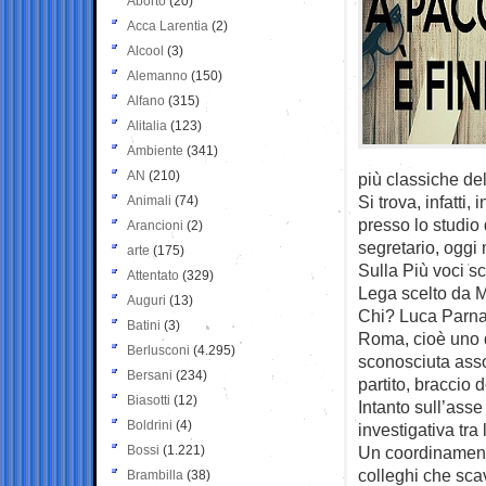
Aborto
(20)
Acca Larentia
(2)
Alcool
(3)
Alemanno
(150)
Alfano
(315)
Alitalia
(123)
Ambiente
(341)
AN
(210)
più classiche del
Si trova, infatt
Animali
(74)
presso lo studio
Arancioni
(2)
segretario, oggi 
arte
(175)
Sulla Più voci s
Attentato
(329)
Lega scelto da M
Auguri
(13)
Chi? Luca Parnas
Batini
(3)
Roma, cioè uno d
Berlusconi
(4.295)
sconosciuta asso
Bersani
(234)
partito, braccio 
Biasotti
(12)
Intanto sull’ass
Boldrini
(4)
investigativa tra
Bossi
(1.221)
Un coordinamento
colleghi che sca
Brambilla
(38)