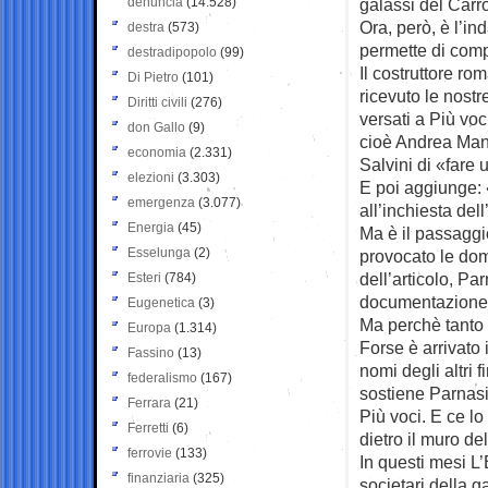
denuncia
(14.528)
galassi del Carr
Ora, però, è l’in
destra
(573)
permette di comp
destradipopolo
(99)
Il costruttore ro
Di Pietro
(101)
ricevuto le nost
Diritti civili
(276)
versati a Più voc
don Gallo
(9)
cioè Andrea Manz
economia
(2.331)
Salvini di «fare 
elezioni
(3.303)
E poi aggiunge: 
emergenza
(3.077)
all’inchiesta de
Energia
(45)
Ma è il passaggi
Esselunga
(2)
provocato le do
dell’articolo, Pa
Esteri
(784)
documentazione c
Eugenetica
(3)
Ma perchè tanto 
Europa
(1.314)
Forse è arrivato 
Fassino
(13)
nomi degli altri 
federalismo
(167)
sostiene Parnasi
Ferrara
(21)
Più voci. E ce lo
Ferretti
(6)
dietro il muro del
ferrovie
(133)
In questi mesi L’E
finanziaria
(325)
societari della g