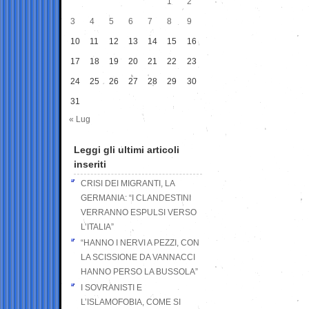
1
2
3
4
5
6
7
8
9
10
11
12
13
14
15
16
17
18
19
20
21
22
23
24
25
26
27
28
29
30
31
« Lug
Leggi gli ultimi articoli
inseriti
CRISI DEI MIGRANTI, LA
GERMANIA: “I CLANDESTINI
VERRANNO ESPULSI VERSO
L’ITALIA”
“HANNO I NERVI A PEZZI, CON
LA SCISSIONE DA VANNACCI
HANNO PERSO LA BUSSOLA”
I SOVRANISTI E
L’ISLAMOFOBIA, COME SI