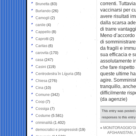
correnti. Tuttavi
Brunetta
(83)
vaccinarsi per c
Burlando
(26)
avere risultati i
Camogli
(2)
dalla scarsa ade
canile
(4)
di trarre vantagg
Cappello
(8)
Meno d’accordo Ga
Caprotti
(2)
di somministrare 
Caritas
(6)
da fragili e immu
carovita
(170)
sua efficacia e s
casa
(247)
assolutamente int
che fare rispett
Casini
(119)
queste ultime ha
Centrodestra in Liguria
(35)
agire. Somminist
Chiesa
(276)
tranquillo, anch
Cina
(10)
difficilmente ris
Comune
(342)
(da agenzie)
Coop
(7)
Cossiga
(7)
This entry was posted 
Costume
(5.581)
responses to this entr
criminalità
(1.402)
«
MONITORAGGIO GI
democratici e progressisti
(19)
AFGHANISTAN, I