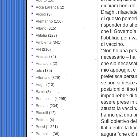
Aborto
(20)
dichiarazioni de
Acca Larentia
(2)
Draghi, rilascia
Alcool
(3)
di questo pomerig
Alemanno
(150)
rispondendo alle
Alfano
(315)
che il Governo ap
Alitalia
(123)
l’obbligo per i v
Ambiente
(341)
di vaccino.
AN
(210)
“Non ho una posi
necessario – ha 
Animali
(74)
che sia necessari
Arancioni
(2)
mio appoggio, è
arte
(175)
preferisca persu
Attentato
(329)
se non si riesce 
Auguri
(13)
posizioni di tipo
Batini
(3)
impedirebbe di 
Berlusconi
(4.295)
essere prese in c
Bersani
(234)
attuata la vacci
Biasotti
(12)
hanno già una pro
Boldrini
(4)
Sull’obiettivo de
Bossi
(1.221)
Italia entro la fi
augura “che ciò a
Brambilla
(38)