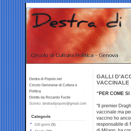
GALLI D’A
Destra di Popolo.net
VACCINALE
Circolo Genovese di Cultura e
Politica
“PER COME SI
Diretto da Riccardo Fucile
Scrivici: destradipopolo@gmail.com
“Il premier Dragh
vaccinale ma per
Categorie
vaccino ho ancor
responsabile di 
100 giorni
(5)
di Milano, ha co