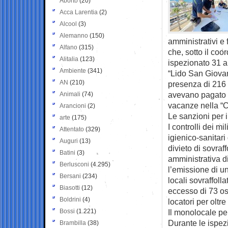
Aborto
(20)
Acca Larentia
(2)
Alcool
(3)
Alemanno
(150)
amministrativi e 
Alfano
(315)
che, sotto il co
Alitalia
(123)
ispezionato 31 app
Ambiente
(341)
“Lido San Giovann
AN
(210)
presenza di 216 g
avevano pagato c
Animali
(74)
vacanze nella “Ci
Arancioni
(2)
Le sanzioni per i
arte
(175)
I controlli dei mil
Attentato
(329)
igienico-sanitar
Auguri
(13)
divieto di sovra
Batini
(3)
amministrativa 
Berlusconi
(4.295)
l’emissione di u
Bersani
(234)
locali sovraffoll
Biasotti
(12)
eccesso di 73 osp
Boldrini
(4)
locatori per oltr
Bossi
(1.221)
Il monolocale pe
Durante le ispez
Brambilla
(38)