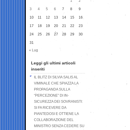
1
2
3
4
5
6
7
8
9
10
11
12
13
14
15
16
17
18
19
20
21
22
23
24
25
26
27
28
29
30
31
« Lug
Leggi gli ultimi articoli
inseriti
IL BLITZ DI SILVIA SALIS AL
VIMINALE CHE SPIAZZA LA
PROPAGANDA SULLA
“PERCEZIONE” DI IN-
SICUREZZA DEI SOVRANISTI:
SI FA RICEVERE DA
PIANTEDOSI E OTTIENE LA
COLLABORAZIONE DEL
MINISTRO SENZA CEDERE SU