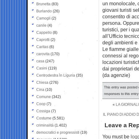
un monolocale, c
Brunetta
(83)
giovani turisti s
Burlando
(26)
consentito di acc
Camogli
(2)
persona. Oppure, 
canile
(4)
turistici, per i 
Cappello
(8)
all’Ufficio tecni
Caprotti
(2)
degli ambienti e l
Caritas
(6)
Le fiamme gialle,
carovita
(170)
connessi al regol
casa
(247)
locazioni turisti
dai proprietari d
Casini
(119)
(da agenzie)
Centrodestra in Liguria
(35)
Chiesa
(276)
This entry was posted o
Cina
(10)
responses to this entr
Comune
(342)
Coop
(7)
«
LA GIORNALI
Cossiga
(7)
IL PIANO DI ADDIO 
Costume
(5.581)
Leave a Rep
criminalità
(1.402)
democratici e progressisti
(19)
You must be
log