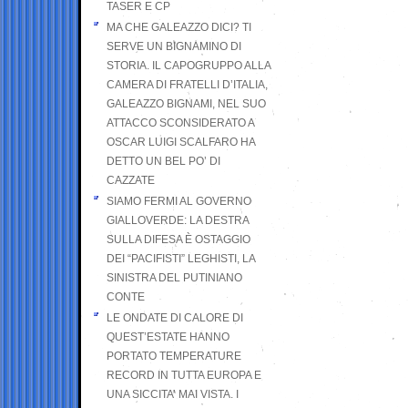
TASER E CP
MA CHE GALEAZZO DICI? TI
SERVE UN BIGNAMINO DI
STORIA. IL CAPOGRUPPO ALLA
CAMERA DI FRATELLI D’ITALIA,
GALEAZZO BIGNAMI, NEL SUO
ATTACCO SCONSIDERATO A
OSCAR LUIGI SCALFARO HA
DETTO UN BEL PO’ DI
CAZZATE
SIAMO FERMI AL GOVERNO
GIALLOVERDE: LA DESTRA
SULLA DIFESA È OSTAGGIO
DEI “PACIFISTI” LEGHISTI, LA
SINISTRA DEL PUTINIANO
CONTE
LE ONDATE DI CALORE DI
QUEST’ESTATE HANNO
PORTATO TEMPERATURE
RECORD IN TUTTA EUROPA E
UNA SICCITA’ MAI VISTA. I