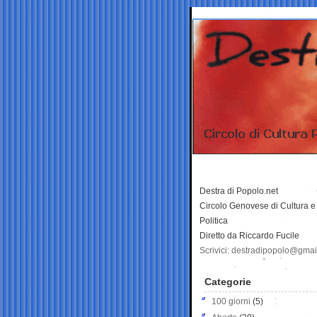
Destra di Popolo.net
Circolo Genovese di Cultura e
Politica
Diretto da Riccardo Fucile
Scrivici: destradipopolo@gma
Categorie
100 giorni
(5)