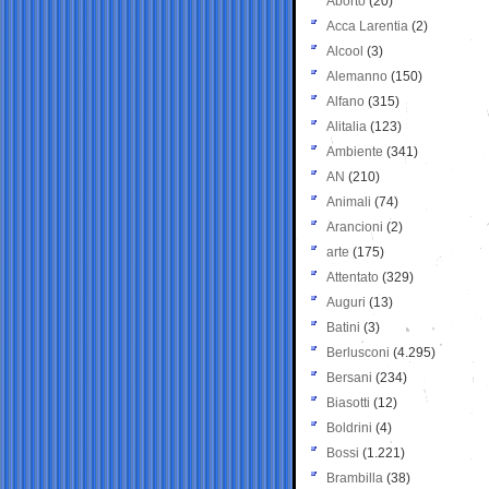
Aborto
(20)
Acca Larentia
(2)
Alcool
(3)
Alemanno
(150)
Alfano
(315)
Alitalia
(123)
Ambiente
(341)
AN
(210)
Animali
(74)
Arancioni
(2)
arte
(175)
Attentato
(329)
Auguri
(13)
Batini
(3)
Berlusconi
(4.295)
Bersani
(234)
Biasotti
(12)
Boldrini
(4)
Bossi
(1.221)
Brambilla
(38)