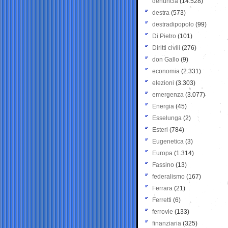
denuncia
(14.528)
destra
(573)
destradipopolo
(99)
Di Pietro
(101)
Diritti civili
(276)
don Gallo
(9)
economia
(2.331)
elezioni
(3.303)
emergenza
(3.077)
Energia
(45)
Esselunga
(2)
Esteri
(784)
Eugenetica
(3)
Europa
(1.314)
Fassino
(13)
federalismo
(167)
Ferrara
(21)
Ferretti
(6)
ferrovie
(133)
finanziaria
(325)