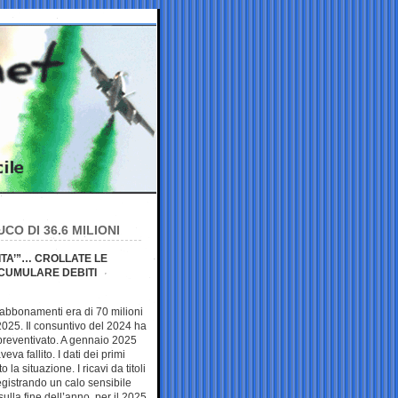
CO DI 36.6 MILIONI
RITA’”… CROLLATE LE
CCUMULARE DEBITI
e abbonamenti era di 70 milioni
l 2025. Il consuntivo del 2024 ha
l preventivato. A gennaio 2025
eva fallito. I dati dei primi
a situazione. I ricavi da titoli
registrando un calo sensibile
ulla fine dell’anno, per il 2025