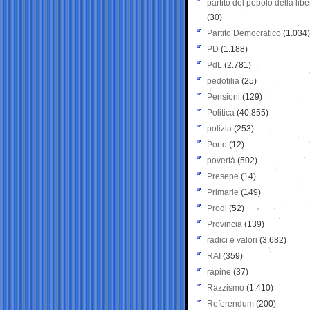
partito del popolo della libe
(30)
Partito Democratico
(1.034)
PD
(1.188)
PdL
(2.781)
pedofilia
(25)
Pensioni
(129)
Politica
(40.855)
polizia
(253)
Porto
(12)
povertà
(502)
Presepe
(14)
Primarie
(149)
Prodi
(52)
Provincia
(139)
radici e valori
(3.682)
RAI
(359)
rapine
(37)
Razzismo
(1.410)
Referendum
(200)