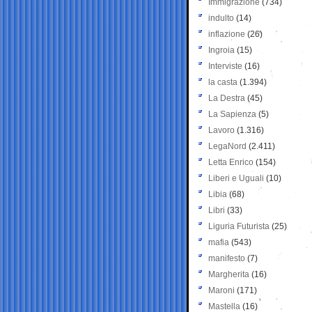
Immigrazione
(734)
indulto
(14)
inflazione
(26)
Ingroia
(15)
Interviste
(16)
la casta
(1.394)
La Destra
(45)
La Sapienza
(5)
Lavoro
(1.316)
LegaNord
(2.411)
Letta Enrico
(154)
Liberi e Uguali
(10)
Libia
(68)
Libri
(33)
Liguria Futurista
(25)
mafia
(543)
manifesto
(7)
Margherita
(16)
Maroni
(171)
Mastella
(16)