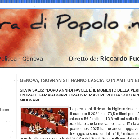
GENOVA, I SOVRANISTI HANNO LASCIATO IN AMT UN BU
SILVIA SALIS: “DOPO ANNI DI FAVOLE E’ IL MOMENTO DELLA VE
ENTRATE: FAR VIAGGIARE GRATIS PER AVERE VOTI FA SOLO A
MILIONARI
“La previsioni di ricavi da bigliettazione 
il.com
di euro per il 2024 e di 73,5 milioni per i
chiuso a 56,2 milioni, 13,8 milioni sotto i
era chiaro che la nuova politica tariffaria av
quattro mesi 2025 hanno ancora aggravato l
di viaggio si sono fermati a 16,7 milioni, 
rispetto allo stesso periodo del 2023 e del 2024. Se proiettiamo il dato s