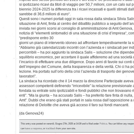
si ipotizzano ricavi da titoli di viaggio per 50,7 milioni, con un calo sul 
biennio 2024-2025 la differenza tra i ricavi incassati e quelli stimati da
sarebbe di 36,6 milioni di euro“.
Questi sono i numeri portati oggi in sala rossa dalla sindaca Silvia Sal
situazione di Amt, finita al centro del dibattito pubblico a seguito dell’a
inviata nei giorni scorsi al consiglio di amministrazione di Amt Genova
notizia di “elementi sintomatici di una situazione di crisi d’impresa“, con
“predisporre entro 30
giorni un piano di intervento idoneo ad affrontare tempestivamente la si
“Abbiamo già calendarizzato incontri con l’azienda e i sindacati per ind
percorribili – ha poi aggiunto la sindaca Salis – soluzione che dipende
squilibrio economico, per accertare il quale affideremo ad una società 
l’incarico di effettuare una due diligence. Dopo anni di favole sui conti
dell’impegno del Comune, della trasparenza e della verità. Chi ci ha port
lezione. Ha portato sull’orlo della crisi l’azienda di trasporto dei genov
lavoratori”.
La sindaca ha ricordato che il 14 marzo la direzione Partecipate aveva s
assessori competenti definendo “irricevibile” la relazione previsional
fondata su entrate solo ipotizzabili e fondi pubblici che non trovavano ri
enti”. “Ma la giunta – ha accusato Salis – ha preferito fare finta di null
Amt”. Dubbi che erano già stati portati in sala rossa dall’opposizione a
relazione di Deloitte che aveva già acceso il faro sui fondi mancanti.
(da Genova24)
This entry was posted on venerdì, Giugno 27th, 2025 at 14:39 and is filed under
Politica
. You can follow any respon
can
leave a response
, or
trackback
from your own site.