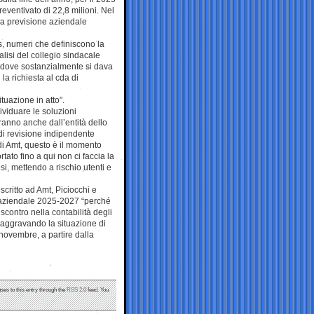
preventivato di 22,8 milioni. Nel
lla previsione aziendale
is, numeri che definiscono la
nalisi del collegio sindacale
, dove sostanzialmente si dava
 la richiesta al cda di
tuazione in atto”.
ividuare le soluzioni
ranno anche dall’entità dello
di revisione indipendente
 di Amt, questo è il momento
ato fino a qui non ci faccia la
esi, mettendo a rischio utenti e
critto ad Amt, Piciocchi e
e aziendale 2025-2027 “perché
scontro nella contabilità degli
a, aggravando la situazione di
 novembre, a partire dalla
ses to this entry through the
RSS 2.0
feed. You