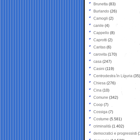
Brunetta
(83)
Burlando
(26)
Camogli
(2)
canile
(4)
Cappello
(8)
Caprotti
(2)
Caritas
(6)
carovita
(170)
casa
(247)
Casini
(119)
Centrodestra in Liguria
(35
Chiesa
(276)
Cina
(10)
Comune
(342)
Coop
(7)
Cossiga
(7)
Costume
(5.581)
criminalità
(1.402)
democratici e progressisti
(