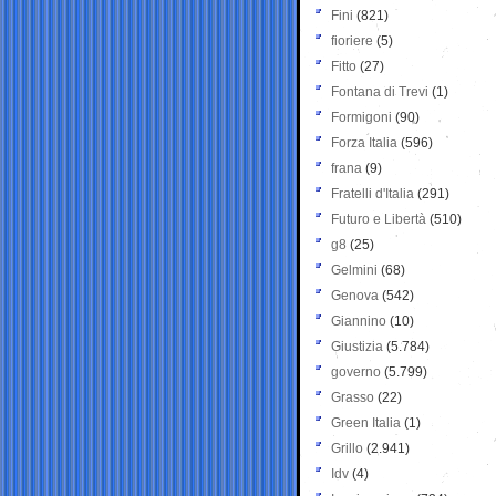
Fini
(821)
fioriere
(5)
Fitto
(27)
Fontana di Trevi
(1)
Formigoni
(90)
Forza Italia
(596)
frana
(9)
Fratelli d'Italia
(291)
Futuro e Libertà
(510)
g8
(25)
Gelmini
(68)
Genova
(542)
Giannino
(10)
Giustizia
(5.784)
governo
(5.799)
Grasso
(22)
Green Italia
(1)
Grillo
(2.941)
Idv
(4)