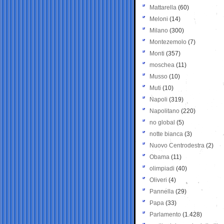
Mattarella
(60)
Meloni
(14)
Milano
(300)
Montezemolo
(7)
Monti
(357)
moschea
(11)
Musso
(10)
Muti
(10)
Napoli
(319)
Napolitano
(220)
no global
(5)
notte bianca
(3)
Nuovo Centrodestra
(2)
Obama
(11)
olimpiadi
(40)
Oliveri
(4)
Pannella
(29)
Papa
(33)
Parlamento
(1.428)