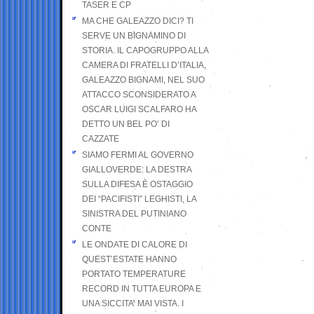
TASER E CP
MA CHE GALEAZZO DICI? TI
SERVE UN BIGNAMINO DI
STORIA. IL CAPOGRUPPO ALLA
CAMERA DI FRATELLI D’ITALIA,
GALEAZZO BIGNAMI, NEL SUO
ATTACCO SCONSIDERATO A
OSCAR LUIGI SCALFARO HA
DETTO UN BEL PO’ DI
CAZZATE
SIAMO FERMI AL GOVERNO
GIALLOVERDE: LA DESTRA
SULLA DIFESA È OSTAGGIO
DEI “PACIFISTI” LEGHISTI, LA
SINISTRA DEL PUTINIANO
CONTE
LE ONDATE DI CALORE DI
QUEST’ESTATE HANNO
PORTATO TEMPERATURE
RECORD IN TUTTA EUROPA E
UNA SICCITA’ MAI VISTA. I