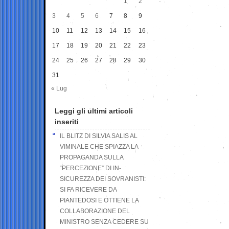
1
2
3
4
5
6
7
8
9
10
11
12
13
14
15
16
17
18
19
20
21
22
23
24
25
26
27
28
29
30
31
« Lug
Leggi gli ultimi articoli
inseriti
IL BLITZ DI SILVIA SALIS AL
VIMINALE CHE SPIAZZA LA
PROPAGANDA SULLA
“PERCEZIONE” DI IN-
SICUREZZA DEI SOVRANISTI:
SI FA RICEVERE DA
PIANTEDOSI E OTTIENE LA
COLLABORAZIONE DEL
MINISTRO SENZA CEDERE SU