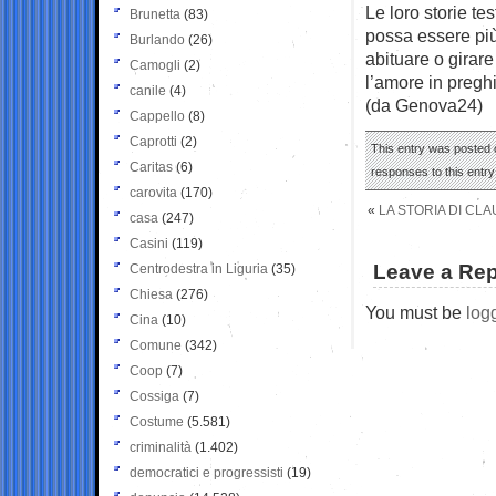
Le loro storie te
Brunetta
(83)
possa essere più
Burlando
(26)
abituare o girare
Camogli
(2)
l’amore in preghi
canile
(4)
(da Genova24)
Cappello
(8)
Caprotti
(2)
This entry was posted 
Caritas
(6)
responses to this entr
carovita
(170)
«
LA STORIA DI CL
casa
(247)
Casini
(119)
Leave a Rep
Centrodestra in Liguria
(35)
Chiesa
(276)
You must be
log
Cina
(10)
Comune
(342)
Coop
(7)
Cossiga
(7)
Costume
(5.581)
criminalità
(1.402)
democratici e progressisti
(19)