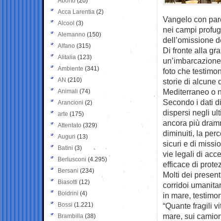
Aborto
(20)
Acca Larentia
(2)
Vangelo con parol
Alcool
(3)
nei campi profug
Alemanno
(150)
dell’omissione de
Alfano
(315)
Di fronte alla gr
Alitalia
(123)
un’imbarcazione 
Ambiente
(341)
foto che testimon
AN
(210)
storie di alcune
Mediterraneo o ne
Animali
(74)
Secondo i dati di
Arancioni
(2)
dispersi negli u
arte
(175)
ancora più dramm
Attentato
(329)
diminuiti, la per
Auguri
(13)
sicuri e di missi
Batini
(3)
vie legali di ac
Berlusconi
(4.295)
efficace di prote
Bersani
(234)
Molti dei presenti
Biasotti
(12)
corridoi umanitar
Boldrini
(4)
in mare, testimo
Bossi
(1.221)
“Quante fragili 
mare, sui camion
Brambilla
(38)