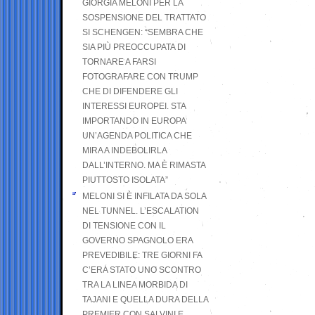
GIORGIA MELONI PER LA
SOSPENSIONE DEL TRATTATO
SI SCHENGEN: “SEMBRA CHE
SIA PIÙ PREOCCUPATA DI
TORNARE A FARSI
FOTOGRAFARE CON TRUMP
CHE DI DIFENDERE GLI
INTERESSI EUROPEI. STA
IMPORTANDO IN EUROPA
UN’AGENDA POLITICA CHE
MIRA A INDEBOLIRLA
DALL’INTERNO. MA È RIMASTA
PIUTTOSTO ISOLATA”
MELONI SI È INFILATA DA SOLA
NEL TUNNEL. L’ESCALATION
DI TENSIONE CON IL
GOVERNO SPAGNOLO ERA
PREVEDIBILE: TRE GIORNI FA
C’ERA STATO UNO SCONTRO
TRA LA LINEA MORBIDA DI
TAJANI E QUELLA DURA DELLA
PREMIER CON SALVINI E