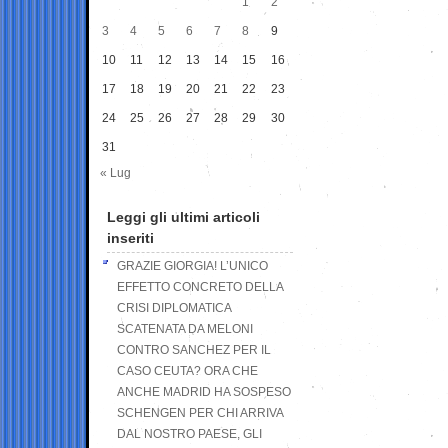
1
2
3
4
5
6
7
8
9
10
11
12
13
14
15
16
17
18
19
20
21
22
23
24
25
26
27
28
29
30
31
« Lug
Leggi gli ultimi articoli
inseriti
GRAZIE GIORGIA! L’UNICO
EFFETTO CONCRETO DELLA
CRISI DIPLOMATICA
SCATENATA DA MELONI
CONTRO SANCHEZ PER IL
CASO CEUTA? ORA CHE
ANCHE MADRID HA SOSPESO
SCHENGEN PER CHI ARRIVA
DAL NOSTRO PAESE, GLI