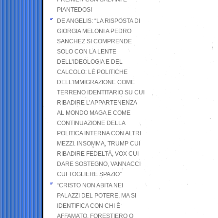
PIANTEDOSI
DE ANGELIS: “LA RISPOSTA DI
GIORGIA MELONI A PEDRO
SANCHEZ SI COMPRENDE
SOLO CON LA LENTE
DELL’IDEOLOGIA E DEL
CALCOLO: LE POLITICHE
DELL’IMMIGRAZIONE COME
TERRENO IDENTITARIO SU CUI
RIBADIRE L’APPARTENENZA
AL MONDO MAGA E COME
CONTINUAZIONE DELLA
POLITICA INTERNA CON ALTRI
MEZZI. INSOMMA, TRUMP CUI
RIBADIRE FEDELTÀ, VOX CUI
DARE SOSTEGNO, VANNACCI
CUI TOGLIERE SPAZIO”
“CRISTO NON ABITA NEI
PALAZZI DEL POTERE, MA SI
IDENTIFICA CON CHI È
AFFAMATO, FORESTIERO O