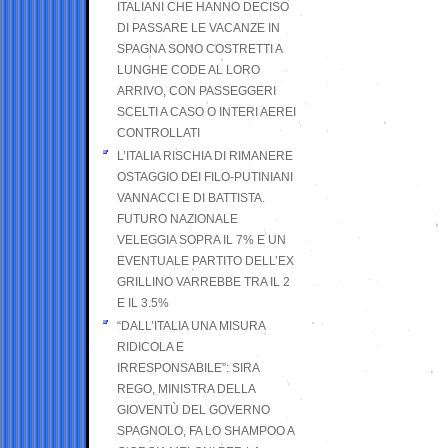
ITALIANI CHE HANNO DECISO
DI PASSARE LE VACANZE IN
SPAGNA SONO COSTRETTI A
LUNGHE CODE AL LORO
ARRIVO, CON PASSEGGERI
SCELTI A CASO O INTERI AEREI
CONTROLLATI
L’ITALIA RISCHIA DI RIMANERE
OSTAGGIO DEI FILO-PUTINIANI
VANNACCI E DI BATTISTA.
FUTURO NAZIONALE
VELEGGIA SOPRA IL 7% E UN
EVENTUALE PARTITO DELL’EX
GRILLINO VARREBBE TRA IL 2
E IL 3.5%
“DALL’ITALIA UNA MISURA
RIDICOLA E
IRRESPONSABILE”: SIRA
REGO, MINISTRA DELLA
GIOVENTÙ DEL GOVERNO
SPAGNOLO, FA LO SHAMPOO A