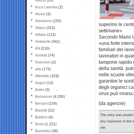
Aborto
(20)
Acca Larentia
(2)
Alcool
(3)
Alemanno
(150)
superino le cent
Alfano
(315)
settimane».
Alitalia
(123)
Secondo Mario Ia
Ambiente
(341)
«una forte intensif
AN
(210)
familiari dei lav
lavoratori in qua
Animali
(74)
tampone rapido da
Arancioni
(2)
della sanità pub
arte
(175)
nelle scuole olt
Attentato
(329)
garantire le sost
Auguri
(13)
degli organici ca
Batini
(3)
virus può innesc
Berlusconi
(4.295)
(da agenzie)
Bersani
(234)
Biasotti
(12)
This entry was posted o
Boldrini
(4)
any responses to this 
Bossi
(1.221)
site.
Brambilla
(38)