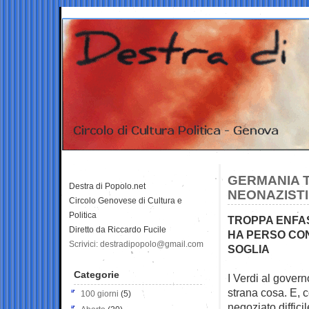
GERMANIA T
Destra di Popolo.net
NEONAZISTI
Circolo Genovese di Cultura e
Politica
TROPPA ENFAS
Diretto da Riccardo Fucile
HA PERSO CON 
Scrivici: destradipopolo@gmail.com
SOGLIA
Categorie
I Verdi al gover
strana cosa. E,
100 giorni
(5)
negoziato difficil