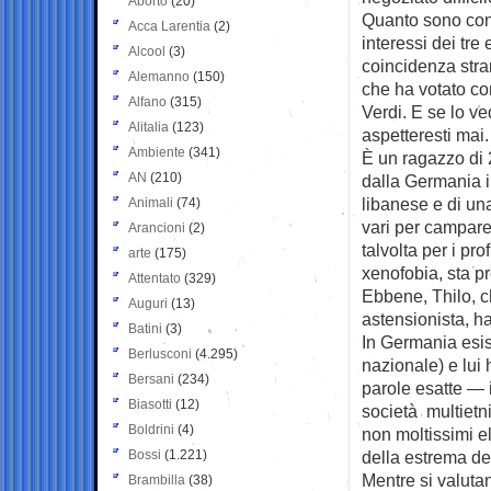
Aborto
(20)
Quanto sono conci
Acca Larentia
(2)
interessi dei tre
Alcool
(3)
coincidenza stra
Alemanno
(150)
che ha votato 
Alfano
(315)
Verdi. E se lo ved
Alitalia
(123)
aspetteresti mai.
Ambiente
(341)
È un ragazzo di 
AN
(210)
dalla Germania in
libanese e di un
Animali
(74)
vari per campare,
Arancioni
(2)
talvolta per i pro
arte
(175)
xenofobia, sta p
Attentato
(329)
Ebbene, Thilo, ch
Auguri
(13)
astensionista, h
Batini
(3)
In Germania esist
Berlusconi
(4.295)
nazionale) e lui
Bersani
(234)
parole esatte — 
Biasotti
(12)
società multietn
Boldrini
(4)
non moltissimi el
Bossi
(1.221)
della estrema de
Mentre si valutano
Brambilla
(38)