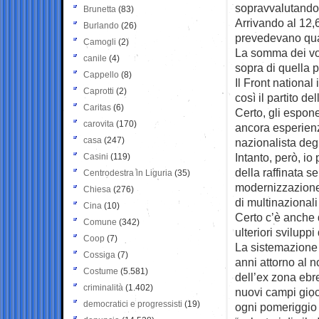
sopravvalutando 
Brunetta
(83)
Arrivando al 12,
Burlando
(26)
prevedevano qua
Camogli
(2)
La somma dei voti
canile
(4)
sopra di quella 
Cappello
(8)
Il Front national
Caprotti
(2)
così il partito de
Caritas
(6)
Certo, gli espon
carovita
(170)
ancora esperienz
casa
(247)
nazionalista degli
Intanto, però, io
Casini
(119)
della raffinata 
Centrodestra in Liguria
(35)
modernizzazione s
Chiesa
(276)
di multinazionali 
Cina
(10)
Certo c’è anche 
Comune
(342)
ulteriori svilupp
Coop
(7)
La sistemazione 
Cossiga
(7)
anni attorno al n
Costume
(5.581)
dell’ex zona ebr
criminalità
(1.402)
nuovi campi gioco,
democratici e progressisti
(19)
ogni pomeriggio d