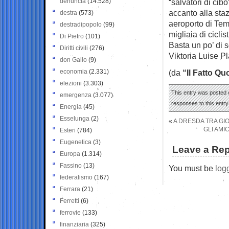
denuncia
(14.528)
“salvatori di cib
accanto alla sta
destra
(573)
aeroporto di Tem
destradipopolo
(99)
migliaia di ciclis
Di Pietro
(101)
Basta un po’ di s
Diritti civili
(276)
Viktoria Luise P
don Gallo
(9)
economia
(2.331)
(da
“Il Fatto Qu
elezioni
(3.303)
This entry was posted o
emergenza
(3.077)
responses to this entr
Energia
(45)
Esselunga
(2)
«
A DRESDA TRA GIO
GLI AMI
Esteri
(784)
Eugenetica
(3)
Leave a Rep
Europa
(1.314)
Fassino
(13)
You must be
log
federalismo
(167)
Ferrara
(21)
Ferretti
(6)
ferrovie
(133)
finanziaria
(325)