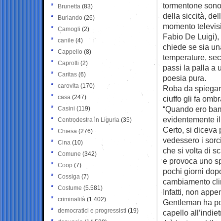
tormentone sono d
Brunetta
(83)
della siccità, del
Burlando
(26)
momento televisi
Camogli
(2)
Fabio De Luigi), 
canile
(4)
chiede se sia un
Cappello
(8)
temperature, sec
Caprotti
(2)
passi la palla a 
Caritas
(6)
poesia pura.
carovita
(170)
Roba da spiegargl
casa
(247)
ciuffo gli fa ombr
“Quando ero bamb
Casini
(119)
evidentemente il 
Centrodestra in Liguria
(35)
Certo, si diceva 
Chiesa
(276)
vedessero i sorc
Cina
(10)
che si volta di sc
Comune
(342)
e provoca uno spo
Coop
(7)
pochi giorni dopo
Cossiga
(7)
cambiamento clim
Costume
(5.581)
Infatti, non appe
criminalità
(1.402)
Gentleman ha poi
democratici e progressisti
(19)
capello all’indie