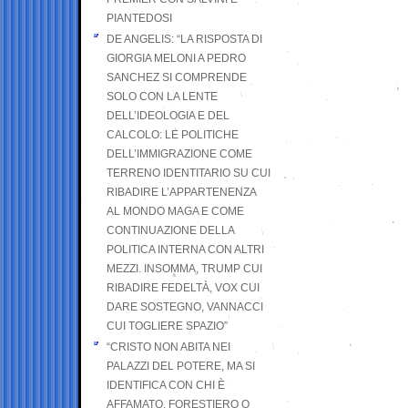
PIANTEDOSI
DE ANGELIS: “LA RISPOSTA DI
GIORGIA MELONI A PEDRO
SANCHEZ SI COMPRENDE
SOLO CON LA LENTE
DELL’IDEOLOGIA E DEL
CALCOLO: LE POLITICHE
DELL’IMMIGRAZIONE COME
TERRENO IDENTITARIO SU CUI
RIBADIRE L’APPARTENENZA
AL MONDO MAGA E COME
CONTINUAZIONE DELLA
POLITICA INTERNA CON ALTRI
MEZZI. INSOMMA, TRUMP CUI
RIBADIRE FEDELTÀ, VOX CUI
DARE SOSTEGNO, VANNACCI
CUI TOGLIERE SPAZIO”
“CRISTO NON ABITA NEI
PALAZZI DEL POTERE, MA SI
IDENTIFICA CON CHI È
AFFAMATO, FORESTIERO O