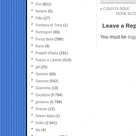
Fini
(821)
«
COLPI DI SOLE
fioriere
(5)
DOVE SI C
Fitto
(27)
Leave a Rep
Fontana di Trevi
(1)
Formigoni
(90)
You must be
log
Forza Italia
(596)
frana
(9)
Fratelli d'Italia
(291)
Futuro e Libertà
(510)
g8
(25)
Gelmini
(68)
Genova
(542)
Giannino
(10)
Giustizia
(5.784)
governo
(5.799)
Grasso
(22)
Green Italia
(1)
Grillo
(2.941)
Idv
(4)