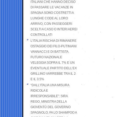
ITALIANI CHE HANNO DECISO
DI PASSARE LE VACANZE IN
SPAGNA SONO COSTRETTI A
LUNGHE CODE AL LORO
ARRIVO, CON PASSEGGERI
SCELTI A CASO O INTERI AEREI
CONTROLLATI
L’ITALIA RISCHIA DI RIMANERE
OSTAGGIO DEI FILO-PUTINIANI
VANNACCI E DI BATTISTA.
FUTURO NAZIONALE
VELEGGIA SOPRA IL 7% E UN
EVENTUALE PARTITO DELL’EX
GRILLINO VARREBBE TRA IL 2
E IL 3.5%
“DALL’ITALIA UNA MISURA
RIDICOLA E
IRRESPONSABILE”: SIRA
REGO, MINISTRA DELLA
GIOVENTÙ DEL GOVERNO
SPAGNOLO, FA LO SHAMPOO A