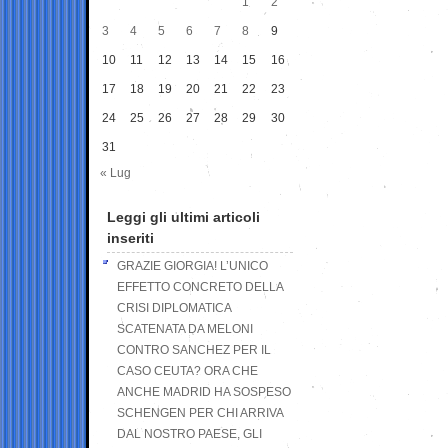
1
2
3
4
5
6
7
8
9
10
11
12
13
14
15
16
17
18
19
20
21
22
23
24
25
26
27
28
29
30
31
« Lug
Leggi gli ultimi articoli
inseriti
GRAZIE GIORGIA! L’UNICO
EFFETTO CONCRETO DELLA
CRISI DIPLOMATICA
SCATENATA DA MELONI
CONTRO SANCHEZ PER IL
CASO CEUTA? ORA CHE
ANCHE MADRID HA SOSPESO
SCHENGEN PER CHI ARRIVA
DAL NOSTRO PAESE, GLI