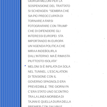
GIORGIA MELONI PER LA
SOSPENSIONE DEL TRATTATO
SI SCHENGEN: “SEMBRA CHE
SIA PIÙ PREOCCUPATA DI
TORNARE A FARSI
FOTOGRAFARE CON TRUMP
CHE DI DIFENDERE GLI
INTERESSI EUROPEI. STA
IMPORTANDO IN EUROPA
UN’AGENDA POLITICA CHE
MIRA A INDEBOLIRLA
DALL’INTERNO. MA È RIMASTA
PIUTTOSTO ISOLATA”
MELONI SI È INFILATA DA SOLA
NEL TUNNEL. L’ESCALATION
DI TENSIONE CON IL
GOVERNO SPAGNOLO ERA
PREVEDIBILE: TRE GIORNI FA
C’ERA STATO UNO SCONTRO
TRA LA LINEA MORBIDA DI
TAJANI E QUELLA DURA DELLA
PREMIER CON SALVINI E