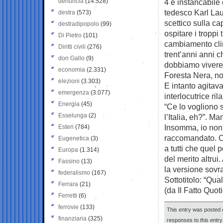
denuncia
(14.528)
4 è instancabile 
tedesco Karl Laut
destra
(573)
scettico sulla c
destradipopolo
(99)
ospitare i troppi
Di Pietro
(101)
cambiamento clim
Diritti civili
(276)
trent’anni anni 
don Gallo
(9)
dobbiamo vivere n
economia
(2.331)
Foresta Nera, no
elezioni
(3.303)
E intanto agitava
emergenza
(3.077)
interlocutrice ri
Energia
(45)
“Ce lo vogliono 
Esselunga
(2)
l’Italia, eh?”. M
Insomma, io non
Esteri
(784)
raccomandato. Ch
Eugenetica
(3)
a tutti che quel p
Europa
(1.314)
del merito altrui
Fassino
(13)
la versione sovr
federalismo
(167)
Sottotitolo: “Qua
Ferrara
(21)
(da Il Fatto Quot
Ferretti
(6)
ferrovie
(133)
This entry was posted o
finanziaria
(325)
responses to this entr