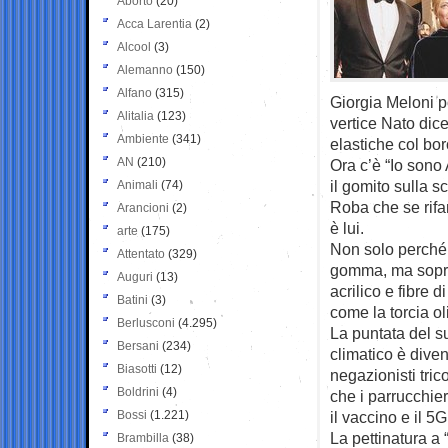
Aborto
(20)
Acca Larentia
(2)
Alcool
(3)
Alemanno
(150)
Alfano
(315)
Giorgia Meloni p
Alitalia
(123)
vertice Nato dic
Ambiente
(341)
elastiche col bor
AN
(210)
Ora c’è “Io sono 
il gomito sulla 
Animali
(74)
Roba che se rifa
Arancioni
(2)
è lui.
arte
(175)
Non solo perché 
Attentato
(329)
gomma, ma soprat
Auguri
(13)
acrilico e fibre 
Batini
(3)
come la torcia o
Berlusconi
(4.295)
La puntata del s
Bersani
(234)
climatico è diven
Biasotti
(12)
negazionisti tric
Boldrini
(4)
che i parrucchie
Bossi
(1.221)
il vaccino e il 5G
La pettinatura a
Brambilla
(38)