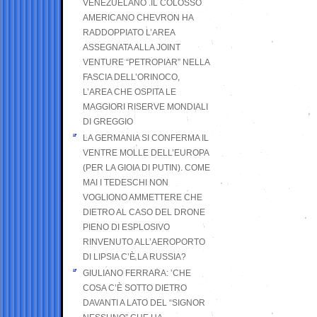
VENEZUELANO .IL COLOSSO
AMERICANO CHEVRON HA
RADDOPPIATO L’AREA
ASSEGNATA ALLA JOINT
VENTURE “PETROPIAR” NELLA
FASCIA DELL’ORINOCO,
L’AREA CHE OSPITA LE
MAGGIORI RISERVE MONDIALI
DI GREGGIO
LA GERMANIA SI CONFERMA IL
VENTRE MOLLE DELL’EUROPA
(PER LA GIOIA DI PUTIN). COME
MAI I TEDESCHI NON
VOGLIONO AMMETTERE CHE
DIETRO AL CASO DEL DRONE
PIENO DI ESPLOSIVO
RINVENUTO ALL’AEROPORTO
DI LIPSIA C’È LA RUSSIA?
GIULIANO FERRARA: ’CHE
COSA C’È SOTTO DIETRO
DAVANTI A LATO DEL “SIGNOR