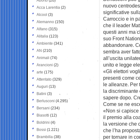
Aborto
(20)
nuovo centrodes
Acca Larentia
(2)
significative sul
Alcool
(3)
Carroccio e in pa
Alemanno
(150)
che il leader Mat
Alfano
(315)
questi anni ma 
Alitalia
(123)
suo Front Nation
Ambiente
(341)
abbandonare. Co
AN
(210)
sembra aver fatto
all’uscita unilat
Animali
(74)
unito e legge ele
Arancioni
(2)
«Gli elettori vog
arte
(175)
presenti come ce
Attentato
(329)
le alleanze. Per 
Auguri
(13)
la discriminante 
Batini
(3)
sapere dopo. Cre
Berlusconi
(4.295)
Come se ne esc
Bersani
(234)
«Non si capisce c
Biasotti
(12)
il premio alla c
Boldrini
(4)
la versione che 
Bossi
(1.221)
che l’ha propost
per tornare in c
Brambilla
(38)