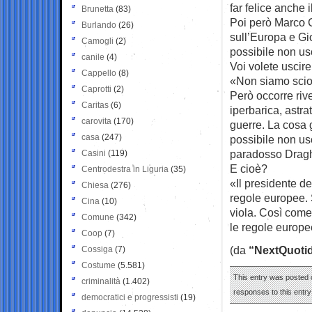
far felice anche 
Brunetta
(83)
Poi però Marco C
Burlando
(26)
sull’Europa e Gio
Camogli
(2)
possibile non usc
canile
(4)
Voi volete uscire
Cappello
(8)
«Non siamo scio
Caprotti
(2)
Però occorre riv
Caritas
(6)
iperbarica, astra
carovita
(170)
guerre. La cosa gi
casa
(247)
possibile non usc
paradosso Drag
Casini
(119)
E cioè?
Centrodestra in Liguria
(35)
«Il presidente de
Chiesa
(276)
regole europee. 
Cina
(10)
viola. Così come 
Comune
(342)
le regole europe
Coop
(7)
(da
“NextQuotid
Cossiga
(7)
Costume
(5.581)
This entry was posted o
criminalità
(1.402)
responses to this entr
democratici e progressisti
(19)