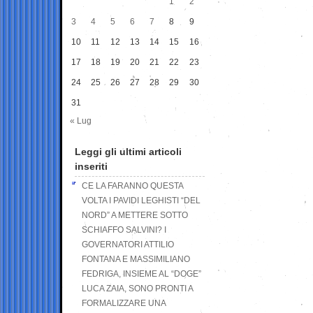
1
2
3
4
5
6
7
8
9
10
11
12
13
14
15
16
17
18
19
20
21
22
23
24
25
26
27
28
29
30
31
« Lug
Leggi gli ultimi articoli
inseriti
CE LA FARANNO QUESTA
VOLTA I PAVIDI LEGHISTI “DEL
NORD” A METTERE SOTTO
SCHIAFFO SALVINI? I
GOVERNATORI ATTILIO
FONTANA E MASSIMILIANO
FEDRIGA, INSIEME AL “DOGE”
LUCA ZAIA, SONO PRONTI A
FORMALIZZARE UNA