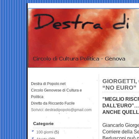
GIORGETTI,
Destra di Popolo.net
“NO EURO”
Circolo Genovese di Cultura e
Politica
“MEGLIO RISC
Diretto da Riccardo Fucile
DALL’EURO”… 
Scrivici: destradipopolo@gmail.com
ANCHE QUELLO
Categorie
Giancarlo Giorget
Corriere della S
100 giorni
(5)
Berlusconi può g