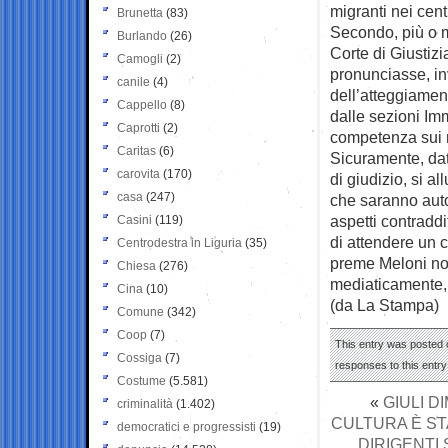
migranti nei cent
Brunetta
(83)
Secondo, più o m
Burlando
(26)
Corte di Giustiz
Camogli
(2)
pronunciasse, in
canile
(4)
dell’atteggiamen
Cappello
(8)
dalle sezioni Imm
Caprotti
(2)
competenza sui r
Caritas
(6)
Sicuramente, dat
carovita
(170)
di giudizio, si a
casa
(247)
che saranno auto
aspetti contradd
Casini
(119)
di attendere un 
Centrodestra in Liguria
(35)
preme Meloni non 
Chiesa
(276)
mediaticamente,
Cina
(10)
(da La Stampa)
Comune
(342)
Coop
(7)
This entry was posted 
Cossiga
(7)
responses to this entr
Costume
(5.581)
«
GIULI D
criminalità
(1.402)
CULTURA È ST
democratici e progressisti
(19)
DIRIGENTI 