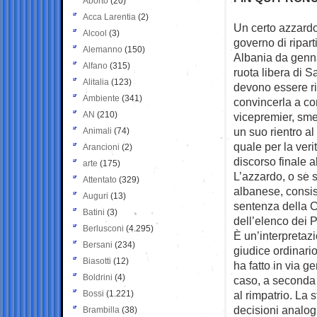
Aborto
(20)
Acca Larentia
(2)
Un certo azzardo 
Alcool
(3)
governo di
ripart
Alemanno
(150)
Albania da genna
Alfano
(315)
ruota libera di 
Alitalia
(123)
devono essere ris
Ambiente
(341)
convincerla a con
AN
(210)
vicepremier, sme
un suo rientro al
Animali
(74)
quale per la ver
Arancioni
(2)
discorso finale al
arte
(175)
L’azzardo, o se s
Attentato
(329)
albanese, consis
Auguri
(13)
sentenza della C
Batini
(3)
dell’elenco dei P
Berlusconi
(4.295)
È un’interpretaz
Bersani
(234)
giudice ordinario
Biasotti
(12)
ha fatto in via 
Boldrini
(4)
caso, a seconda d
Bossi
(1.221)
al rimpatrio. La
decisioni analog
Brambilla
(38)