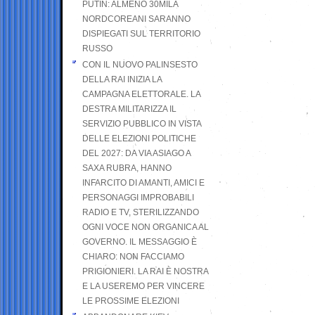
PUTIN: ALMENO 30MILA
NORDCOREANI SARANNO
DISPIEGATI SUL TERRITORIO
RUSSO
CON IL NUOVO PALINSESTO
DELLA RAI INIZIA LA
CAMPAGNA ELETTORALE. LA
DESTRA MILITARIZZA IL
SERVIZIO PUBBLICO IN VISTA
DELLE ELEZIONI POLITICHE
DEL 2027: DA VIA ASIAGO A
SAXA RUBRA, HANNO
INFARCITO DI AMANTI, AMICI E
PERSONAGGI IMPROBABILI
RADIO E TV, STERILIZZANDO
OGNI VOCE NON ORGANICA AL
GOVERNO. IL MESSAGGIO È
CHIARO: NON FACCIAMO
PRIGIONIERI. LA RAI È NOSTRA
E LA USEREMO PER VINCERE
LE PROSSIME ELEZIONI