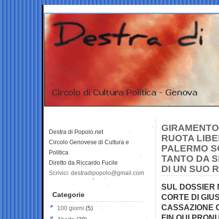
GIRAMENTO 
Destra di Popolo.net
RUOTA LIBE
Circolo Genovese di Cultura e
PALERMO SO
Politica
TANTO DA S
Diretto da Riccardo Fucile
DI UN SUO 
Scrivici: destradipopolo@gmail.com
SUL DOSSIER 
Categorie
CORTE DI GIU
CASSAZIONE C
100 giorni
(5)
FIN QUI PRONU