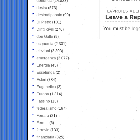
denuncia
(14.528)
destra
(573)
LA PROTESTA DEI 
destradipopolo
(99)
Leave a Rep
Di Pietro
(101)
You must be
log
Diritti civili
(276)
don Gallo
(9)
economia
(2.331)
elezioni
(3.303)
emergenza
(3.077)
Energia
(45)
Esselunga
(2)
Esteri
(784)
Eugenetica
(3)
Europa
(1.314)
Fassino
(13)
federalismo
(167)
Ferrara
(21)
Ferretti
(6)
ferrovie
(133)
finanziaria
(325)