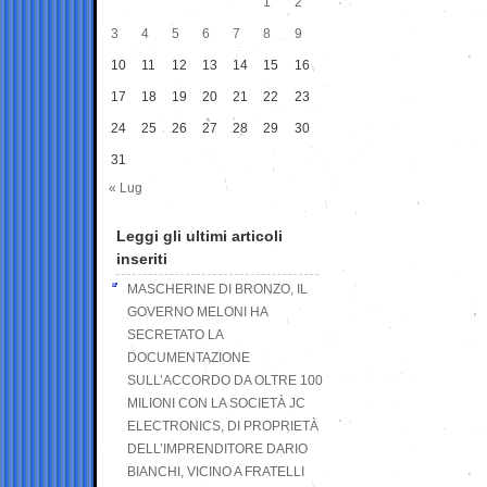
1
2
3
4
5
6
7
8
9
10
11
12
13
14
15
16
17
18
19
20
21
22
23
24
25
26
27
28
29
30
31
« Lug
Leggi gli ultimi articoli
inseriti
MASCHERINE DI BRONZO, IL
GOVERNO MELONI HA
SECRETATO LA
DOCUMENTAZIONE
SULL’ACCORDO DA OLTRE 100
MILIONI CON LA SOCIETÀ JC
ELECTRONICS, DI PROPRIETÀ
DELL’IMPRENDITORE DARIO
BIANCHI, VICINO A FRATELLI