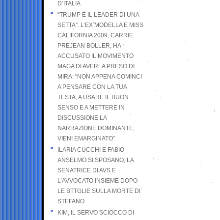
D’ITALIA
“TRUMP È IL LEADER DI UNA
SETTA”. L’EX MODELLA E MISS
CALIFORNIA 2009, CARRIE
PREJEAN BOLLER, HA
ACCUSATO IL MOVIMENTO
MAGA DI AVERLA PRESO DI
MIRA: “NON APPENA COMINCI
A PENSARE CON LA TUA
TESTA, A USARE IL BUON
SENSO E A METTERE IN
DISCUSSIONE LA
NARRAZIONE DOMINANTE,
VIENI EMARGINATO”
ILARIA CUCCHI E FABIO
ANSELMO SI SPOSANO; LA
SENATRICE DI AVS E
L’AVVOCATO INSIEME DOPO
LE BTTGLIE SULLA MORTE DI
STEFANO
KIM, IL SERVO SCIOCCO DI