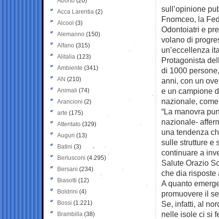
Aborto
(20)
sull’opinione pub
Acca Larentia
(2)
Fnomceo, la Fede
Alcool
(3)
Odontoiatri e pr
Alemanno
(150)
volano di progre
Alfano
(315)
un’eccellenza it
Alitalia
(123)
Protagonista del
Ambiente
(341)
di 1000 persone, 
AN
(210)
anni, con un over
e un campione di 
Animali
(74)
nazionale, come 
Arancioni
(2)
“La manovra punt
arte
(175)
nazionale- affer
Attentato
(329)
una tendenza che
Auguri
(13)
sulle strutture e
Batini
(3)
continuare a inve
Berlusconi
(4.295)
Salute Orazio Sc
Bersani
(234)
che dia risposte a
Biasotti
(12)
A quanto emerge 
Boldrini
(4)
promuovere il ser
Bossi
(1.221)
Se, infatti, al n
nelle isole ci si
Brambilla
(38)