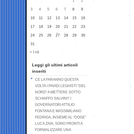
1
2
3
4
5
6
7
8
9
10
11
12
13
14
15
16
17
18
19
20
21
22
23
24
25
26
27
28
29
30
31
« Lug
Leggi gli ultimi articoli
inseriti
CE LA FARANNO QUESTA
VOLTA I PAVIDI LEGHISTI “DEL
NORD” A METTERE SOTTO
SCHIAFFO SALVINI? I
GOVERNATORI ATTILIO
FONTANA E MASSIMILIANO
FEDRIGA, INSIEME AL “DOGE”
LUCA ZAIA, SONO PRONTI A
FORMALIZZARE UNA