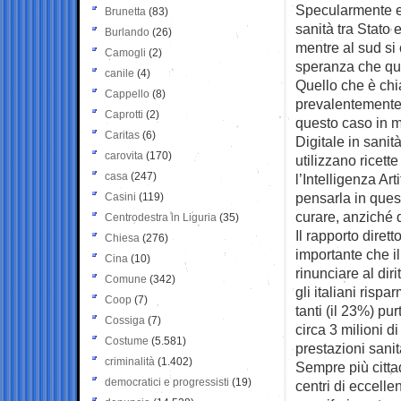
Specularmente e
Brunetta
(83)
sanità tra Stato 
Burlando
(26)
mentre al sud si
Camogli
(2)
speranza che ques
canile
(4)
Quello che è chia
Cappello
(8)
prevalentemente p
Caprotti
(2)
questo caso in 
Caritas
(6)
Digitale in sanit
carovita
(170)
utilizzano ricette
casa
(247)
l’Intelligenza Ar
pensarla in quest
Casini
(119)
curare, anziché d
Centrodestra in Liguria
(35)
Il rapporto dirett
Chiesa
(276)
importante che il
Cina
(10)
rinunciare al dir
Comune
(342)
gli italiani risp
Coop
(7)
tanti (il 23%) pu
Cossiga
(7)
circa 3 milioni 
Costume
(5.581)
prestazioni sani
criminalità
(1.402)
Sempre più cittad
democratici e progressisti
(19)
centri di eccelle