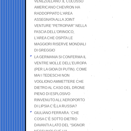
VENEZUELANO .IL COLOSSO
AMERICANO CHEVRON HA
RADDOPPIATO L’AREA
ASSEGNATA ALLA JOINT
VENTURE “PETROPIAR” NELLA
FASCIA DELL’ORINOCO,
L’AREA CHE OSPITA LE
MAGGIORI RISERVE MONDIALI
DI GREGGIO
LA GERMANIA SI CONFERMA IL
VENTRE MOLLE DELL’EUROPA
(PER LA GIOIA DI PUTIN). COME
MAI I TEDESCHI NON
VOGLIONO AMMETTERE CHE
DIETRO AL CASO DEL DRONE
PIENO DI ESPLOSIVO
RINVENUTO ALL’AEROPORTO
DI LIPSIA C’È LA RUSSIA?
GIULIANO FERRARA: ’CHE
COSA C’È SOTTO DIETRO
DAVANTI A LATO DEL “SIGNOR