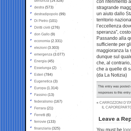
denuncia
(14.528)
con riferimento a
stragrande maggi
destra
(573)
un aiuto dallo St
destradipopolo
(99)
territorio nazion
Di Pietro
(101)
l’eccellenza dove
Diritti civili
(276)
speranza”, costo
don Gallo
(9)
Passando alla qu
economia
(2.331)
sufficiente per g
elezioni
(3.303)
maggioranza la s
emergenza
(3.077)
dunque sul quale
Energia
(45)
che, al contrario
Esselunga
(2)
che a quelle di s
(da La Notizia)
Esteri
(784)
Eugenetica
(3)
This entry was posted o
Europa
(1.314)
responses to this entr
Fassino
(13)
federalismo
(167)
«
CARROZZONI D’ITA
IL CAPOREPARTO
Ferrara
(21)
Ferretti
(6)
Leave a Rep
ferrovie
(133)
finanziaria
(325)
You must be
log