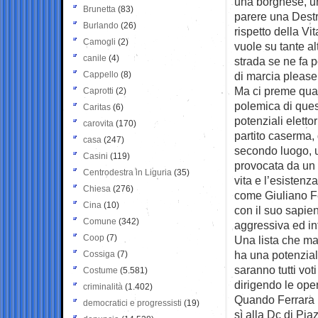
una borghese, u
Brunetta
(83)
parere una Destr
Burlando
(26)
rispetto della V
Camogli
(2)
vuole su tante alt
canile
(4)
strada se ne fa 
Cappello
(8)
di marcia please
Ma ci preme qua s
Caprotti
(2)
polemica di quest
Caritas
(6)
potenziali elettor
carovita
(170)
partito caserma, d
casa
(247)
secondo luogo, u
Casini
(119)
provocata da un 
Centrodestra in Liguria
(35)
vita e l’esistenza
Chiesa
(276)
come Giuliano Fer
Cina
(10)
con il suo sapien
Comune
(342)
aggressiva ed in
Coop
(7)
Una lista che ma
ha una potenzial
Cossiga
(7)
saranno tutti voti
Costume
(5.581)
dirigendo le ope
criminalità
(1.402)
Quando Ferrara h
democratici e progressisti
(19)
sì alla Dc di Pia