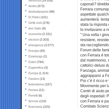
denuncia
(14.528)
caporali? direb
destra
(573)
Ferrara comunque
destradipopolo
(99)
aspettate qualche
Di Pietro
(101)
aumenterà lentam
Diritti civili
(276)
stata la risposta
don Gallo
(9)
lo invitavano a n
economia
(2.331)
” Una volta i gio
resistere, resis
elezioni
(3.303)
sta raccogliendo
emergenza
(3.077)
Forum delle fami
Energia
(45)
con Ferrara è tota
Esselunga
(2)
dal matrimonio, s
Esteri
(784)
cattolici delusi 
Eugenetica
(3)
Fanzaga, animator
Europa
(1.314)
aggrapparsi a Fer
Fassino
(13)
Poi c’è il ricco e
federalismo
(167)
Movimento per la 
Ferrara
(21)
Centri di aiuto p
degli ospedali: 
Ferretti
(6)
con Ferrara e par
ferrovie
(133)
Comitato Scienza
finanziaria
(325)