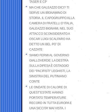
TASER E CP
MA CHE GALEAZZO DICI? TI
SERVE UN BIGNAMINO DI
STORIA. IL CAPOGRUPPO ALLA
CAMERA DI FRATELLI D’ITALIA,
GALEAZZO BIGNAMI, NEL SUO
ATTACCO SCONSIDERATO A
OSCAR LUIGI SCALFARO HA
DETTO UN BEL PO’ DI
CAZZATE
SIAMO FERMI AL GOVERNO
GIALLOVERDE: LA DESTRA
SULLA DIFESA È OSTAGGIO
DEI “PACIFISTI” LEGHISTI, LA
SINISTRA DEL PUTINIANO
CONTE
LE ONDATE DI CALORE DI
QUEST’ESTATE HANNO
PORTATO TEMPERATURE
RECORD IN TUTTA EUROPA E
UNA SICCITA’ MAI VISTA. I