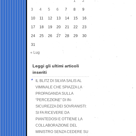
1
2
3
4
5
6
7
8
9
10
11
12
13
14
15
16
17
18
19
20
21
22
23
24
25
26
27
28
29
30
31
« Lug
Leggi gli ultimi articoli
inseriti
IL BLITZ DI SILVIA SALIS AL
VIMINALE CHE SPIAZZA LA
PROPAGANDA SULLA
“PERCEZIONE” DI IN-
SICUREZZA DEI SOVRANISTI:
SI FA RICEVERE DA
PIANTEDOSI E OTTIENE LA
COLLABORAZIONE DEL
MINISTRO SENZA CEDERE SU