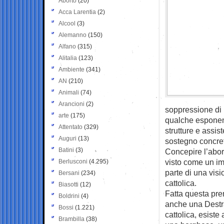
Aborto
(20)
Acca Larentia
(2)
Alcool
(3)
Alemanno
(150)
Alfano
(315)
Alitalia
(123)
Ambiente
(341)
AN
(210)
Animali
(74)
Arancioni
(2)
soppressione di 
arte
(175)
qualche esponent
Attentato
(329)
strutture e assis
Auguri
(13)
sostegno concreto
Batini
(3)
Concepire l’abor
visto come un im
Berlusconi
(4.295)
parte di una visi
Bersani
(234)
cattolica.
Biasotti
(12)
Fatta questa pre
Boldrini
(4)
anche una Destra
Bossi
(1.221)
cattolica, esiste
Brambilla
(38)