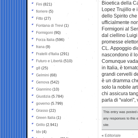
Bioetica della C
Fini
(821)
Lopez Trujillo e
fioriere
(5)
dello Spirito ch
Fitto
(27)
ufficialmente no
Fontana di Trevi
(1)
Formigoni al Sen
Formigoni
(90)
dal ciellino Luig
Forza Italia
(596)
promesse elettor
frana
(9)
CL. Appoggio di
Fratelli d'Italia
(291)
nascondono il lo
Comunque vada, l
Futuro e Libertà
(510)
in Italia, è torn
g8
(25)
grandi cervelli d
Gelmini
(68)
è un dramma che 
Genova
(542)
solo la nobile a
Giannino
(10)
chi assicura tang
Giustizia
(5.784)
parla di “valori”,
governo
(5.799)
Grasso
(22)
This entry was posted 
Green Italia
(1)
any responses to this 
Grillo
(2.941)
site.
Idv
(4)
«
Editoriale