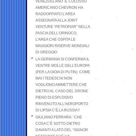
VENEZUELANO .IL COLOSSO
AMERICANO CHEVRON HA
RADDOPPIATO L’AREA
ASSEGNATA ALLA JOINT
VENTURE “PETROPIAR” NELLA
FASCIA DELL’ORINOCO,
L’AREA CHE OSPITA LE
MAGGIORI RISERVE MONDIALI
DI GREGGIO
LA GERMANIA SI CONFERMA IL
VENTRE MOLLE DELL’EUROPA
(PER LA GIOIA DI PUTIN). COME
MAI I TEDESCHI NON
VOGLIONO AMMETTERE CHE
DIETRO AL CASO DEL DRONE
PIENO DI ESPLOSIVO
RINVENUTO ALL’AEROPORTO
DI LIPSIA C’È LA RUSSIA?
GIULIANO FERRARA: ’CHE
COSA C’È SOTTO DIETRO
DAVANTI A LATO DEL “SIGNOR