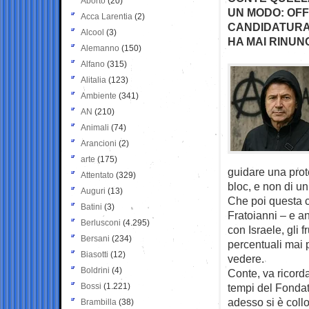
Aborto
(20)
UN MODO: OFF
Acca Larentia
(2)
CANDIDATURA 
Alcool
(3)
HA MAI RINUN
Alemanno
(150)
Alfano
(315)
Alitalia
(123)
Ambiente
(341)
AN
(210)
Animali
(74)
Arancioni
(2)
arte
(175)
guidare una prot
Attentato
(329)
bloc, e non di un
Auguri
(13)
Che poi questa co
Batini
(3)
Fratoianni – e 
Berlusconi
(4.295)
con Israele, gli f
Bersani
(234)
percentuali mai p
Biasotti
(12)
vedere.
Boldrini
(4)
Conte, va ricorda
Bossi
(1.221)
tempi del Fondat
adesso si è coll
Brambilla
(38)