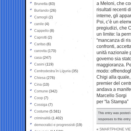
a Meloni, che con
Brunetta
(83)
risultati recenti 
Burlando
(26)
interne, gli appar
Camogli
(2)
Poi, c’è un elem
canile
(4)
pregiudizi, che 
Cappello
(8)
un limite: la pe
Caprotti
(2)
“mancanza di risp
Caritas
(6)
confronti, accett
carovita
(170)
unità nazionale 
casa
(247)
governo sia stato
maggioranza. Per
Casini
(119)
modo: offrendogl
Centrodestra in Liguria
(35)
Chigi alla quale
Chiesa
(276)
premier del cent
Cina
(10)
andava a manifes
Comune
(342)
Marcello Sorgi
Coop
(7)
per “la Stampa”
Cossiga
(7)
Costume
(5.581)
This entry was posted 
criminalità
(1.402)
responses to this entr
democratici e progressisti
(19)
«
SMARTPHONE VIETA