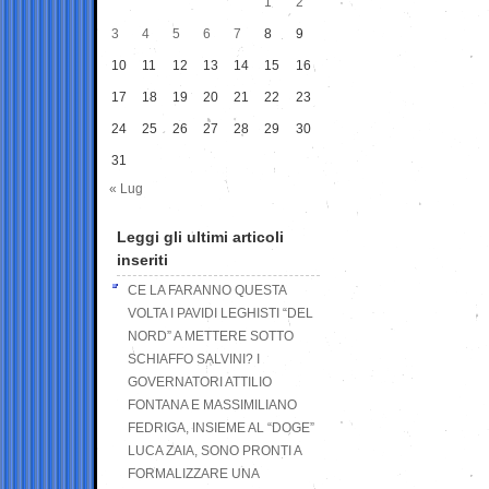
1
2
3
4
5
6
7
8
9
10
11
12
13
14
15
16
17
18
19
20
21
22
23
24
25
26
27
28
29
30
31
« Lug
Leggi gli ultimi articoli
inseriti
CE LA FARANNO QUESTA
VOLTA I PAVIDI LEGHISTI “DEL
NORD” A METTERE SOTTO
SCHIAFFO SALVINI? I
GOVERNATORI ATTILIO
FONTANA E MASSIMILIANO
FEDRIGA, INSIEME AL “DOGE”
LUCA ZAIA, SONO PRONTI A
FORMALIZZARE UNA