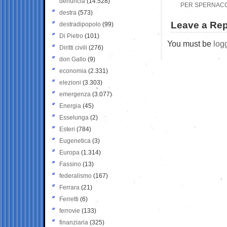
denuncia
(14.528)
PER SPERNACCH
destra
(573)
Leave a Rep
destradipopolo
(99)
Di Pietro
(101)
You must be
log
Diritti civili
(276)
don Gallo
(9)
economia
(2.331)
elezioni
(3.303)
emergenza
(3.077)
Energia
(45)
Esselunga
(2)
Esteri
(784)
Eugenetica
(3)
Europa
(1.314)
Fassino
(13)
federalismo
(167)
Ferrara
(21)
Ferretti
(6)
ferrovie
(133)
finanziaria
(325)