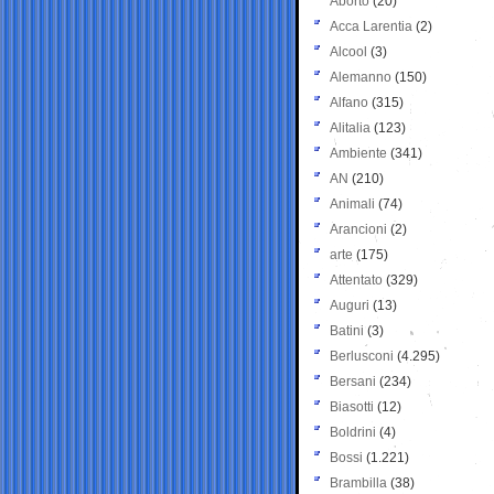
Aborto
(20)
Acca Larentia
(2)
Alcool
(3)
Alemanno
(150)
Alfano
(315)
Alitalia
(123)
Ambiente
(341)
AN
(210)
Animali
(74)
Arancioni
(2)
arte
(175)
Attentato
(329)
Auguri
(13)
Batini
(3)
Berlusconi
(4.295)
Bersani
(234)
Biasotti
(12)
Boldrini
(4)
Bossi
(1.221)
Brambilla
(38)