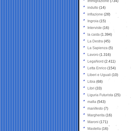
Immigrazione
(734)
indulto
(14)
inflazione
(26)
Ingroia
(15)
Interviste
(16)
la casta
(1.394)
La Destra
(45)
La Sapienza
(5)
Lavoro
(1.316)
LegaNord
(2.411)
Letta Enrico
(154)
Liberi e Uguali
(10)
Libia
(68)
Libri
(33)
Liguria Futurista
(25)
mafia
(543)
manifesto
(7)
Margherita
(16)
Maroni
(171)
Mastella
(16)