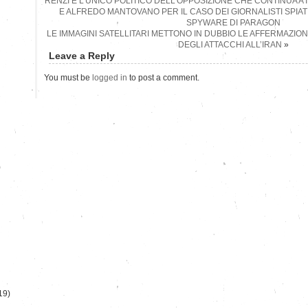
RENZI È L’UNICO POLITICO DELL’OPPOSIZIONE CHE CONTINUA A
E ALFREDO MANTOVANO PER IL CASO DEI GIORNALISTI SPIA
SPYWARE DI PARAGON
LE IMMAGINI SATELLITARI METTONO IN DUBBIO LE AFFERMAZIO
DEGLI ATTACCHI ALL’IRAN
»
Leave a Reply
You must be
logged in
to post a comment.
)
19)