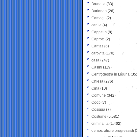
Brunetta
(83)
Burlando
(26)
Camogli
(2)
canile
(4)
Cappello
(8)
Caprotti
(2)
Caritas
(6)
carovita
(170)
casa
(247)
Casini
(119)
Centrodestra in Liguria
(35
Chiesa
(276)
Cina
(10)
Comune
(342)
Coop
(7)
Cossiga
(7)
Costume
(5.581)
criminalità
(1.402)
democratici e progressisti
(