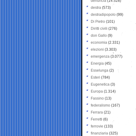
denuncia
(14.528)
destra
(573)
destradipopolo
(99)
Di Pietro
(101)
Diritti civili
(276)
don Gallo
(9)
economia
(2.331)
elezioni
(3.303)
emergenza
(3.077)
Energia
(45)
Esselunga
(2)
Esteri
(784)
Eugenetica
(3)
Europa
(1.314)
Fassino
(13)
federalismo
(167)
Ferrara
(21)
Ferretti
(6)
ferrovie
(133)
finanziaria
(325)