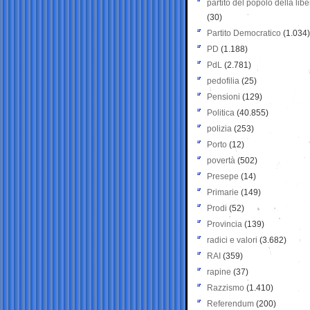
partito del popolo della libe
(30)
Partito Democratico
(1.034)
PD
(1.188)
PdL
(2.781)
pedofilia
(25)
Pensioni
(129)
Politica
(40.855)
polizia
(253)
Porto
(12)
povertà
(502)
Presepe
(14)
Primarie
(149)
Prodi
(52)
Provincia
(139)
radici e valori
(3.682)
RAI
(359)
rapine
(37)
Razzismo
(1.410)
Referendum
(200)