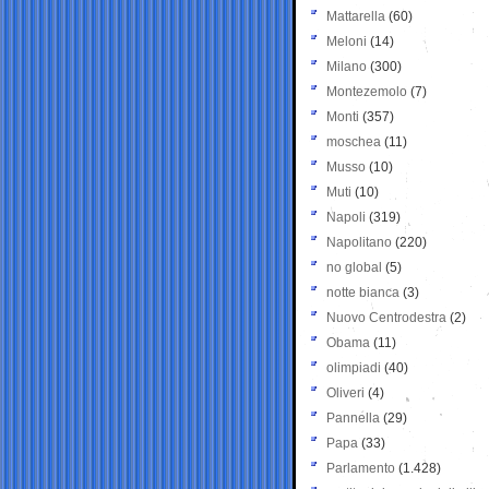
Mattarella
(60)
Meloni
(14)
Milano
(300)
Montezemolo
(7)
Monti
(357)
moschea
(11)
Musso
(10)
Muti
(10)
Napoli
(319)
Napolitano
(220)
no global
(5)
notte bianca
(3)
Nuovo Centrodestra
(2)
Obama
(11)
olimpiadi
(40)
Oliveri
(4)
Pannella
(29)
Papa
(33)
Parlamento
(1.428)