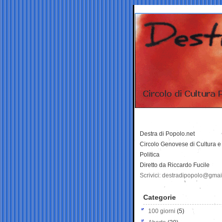
Destra di Popolo.net
Circolo Genovese di Cultura e
Politica
Diretto da Riccardo Fucile
Scrivici: destradipopolo@gma
Categorie
100 giorni
(5)