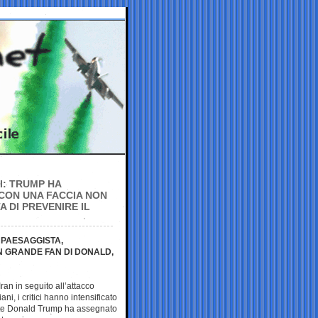
I: TRUMP HA
 CON UNA FACCIA NON
 DI PREVENIRE IL
 PAESAGGISTA,
N GRANDE FAN DI DONALD,
ran in seguito all’attacco
iani, i critici hanno intensificato
ente Donald Trump ha assegnato