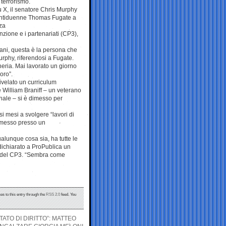
 terrorismo.
 X, il senatore Chris Murphy
ventiduenne Thomas Fugate a
zza
zione e i partenariati (CP3),
niani, questa è la persona che
rphy, riferendosi a Fugate.
heria. Mai lavorato un giorno
oro”.
ivelato un curriculum
 William Braniff – un veterano
nale – si è dimesso per
i mesi a svolgere “lavori di
ommesso presso un
alunque cosa sia, ha tutte le
 dichiarato a ProPublica un
ri del CP3. “Sembra come
es to this entry through the
RSS 2.0
feed. You
TATO DI DIRITTO”: MATTEO