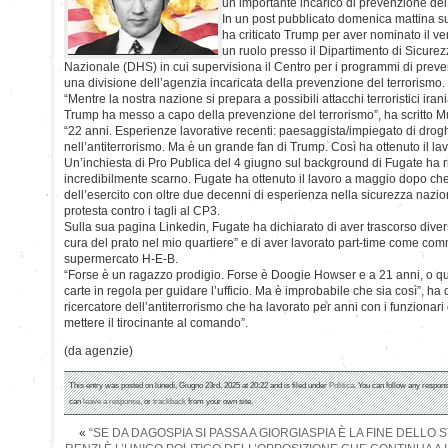
un importante incarico di prevenzione del
In un post pubblicato domenica mattina su
ha criticato Trump per aver nominato il 
un ruolo presso il Dipartimento di Sicure
Nazionale (DHS) in cui supervisiona il Centro per i programmi di preven
una divisione dell’agenzia incaricata della prevenzione del terrorismo.
“Mentre la nostra nazione si prepara a possibili attacchi terroristici ira
Trump ha messo a capo della prevenzione del terrorismo”, ha scritto Mu
“22 anni. Esperienze lavorative recenti: paesaggista/impiegato di drog
nell’antiterrorismo. Ma è un grande fan di Trump. Così ha ottenuto il lav
Un’inchiesta di Pro Publica del 4 giugno sul background di Fugate ha r
incredibilmente scarno. Fugate ha ottenuto il lavoro a maggio dopo che
dell’esercito con oltre due decenni di esperienza nella sicurezza nazio
protesta contro i tagli al CP3.
Sulla sua pagina Linkedin, Fugate ha dichiarato di aver trascorso divers
cura del prato nel mio quartiere” e di aver lavorato part-time come c
supermercato H-E-B.
“Forse è un ragazzo prodigio. Forse è Doogie Howser e a 21 anni, o qu
carte in regola per guidare l’ufficio. Ma è improbabile che sia così”, ha
ricercatore dell’antiterrorismo che ha lavorato per anni con i funziona
mettere il tirocinante al comando”.
(da agenzie)
This entry was posted on lunedì, Giugno 23rd, 2025 at 20:22 and is filed under
Politica
. You can follow any respons
can
leave a response
, or
trackback
from your own site.
«
“SE DA DAGOSPIA SI PASSA A GIORGIASPIA È LA FINE DELLO S