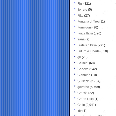
Fini
(821)
fioriere
(5)
Fitto
(27)
Fontana di Trevi
(1)
Formigoni
(90)
Forza Italia
(596)
frana
(9)
Fratelli d'Italia
(291)
Futuro e Libertà
(510)
g8
(25)
Gelmini
(68)
Genova
(542)
Giannino
(10)
Giustizia
(5.784)
governo
(5.799)
Grasso
(22)
Green Italia
(1)
Grillo
(2.941)
Idv
(4)