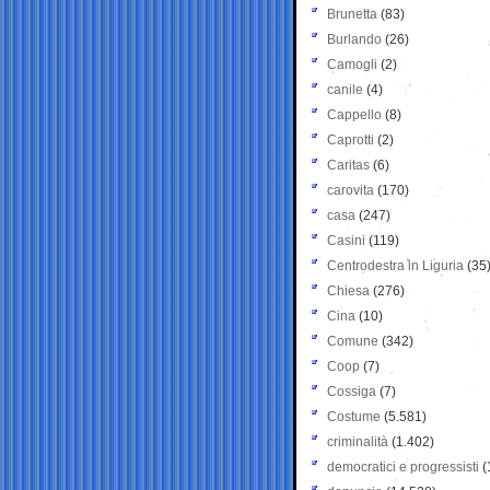
Brunetta
(83)
Burlando
(26)
Camogli
(2)
canile
(4)
Cappello
(8)
Caprotti
(2)
Caritas
(6)
carovita
(170)
casa
(247)
Casini
(119)
Centrodestra in Liguria
(35
Chiesa
(276)
Cina
(10)
Comune
(342)
Coop
(7)
Cossiga
(7)
Costume
(5.581)
criminalità
(1.402)
democratici e progressisti
(