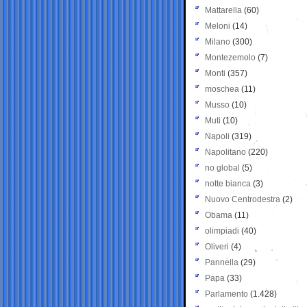
Mattarella
(60)
Meloni
(14)
Milano
(300)
Montezemolo
(7)
Monti
(357)
moschea
(11)
Musso
(10)
Muti
(10)
Napoli
(319)
Napolitano
(220)
no global
(5)
notte bianca
(3)
Nuovo Centrodestra
(2)
Obama
(11)
olimpiadi
(40)
Oliveri
(4)
Pannella
(29)
Papa
(33)
Parlamento
(1.428)