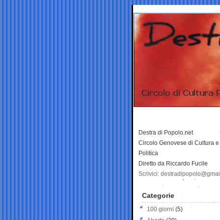
Destra di Popolo.net
Circolo Genovese di Cultura e
Politica
Diretto da Riccardo Fucile
Scrivici: destradipopolo@gma
Categorie
100 giorni
(5)