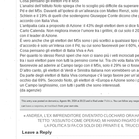
Cosa pensano gli elettori Pd e M5s
L’analisi dell’Istituto Noto spiega che lo scoglio più difficile da superare
Pd e del M5s. Davanti all’ipotesi di un’alleanza con Matteo Renzi, solo il
Schlein e il 19% di quelli che sostengono Giuseppe Conte dicono che
accordo con Italia Viva.
L’antipatia cala a proposito di Azione: il 43% degli elettori dem si dice
Carlo Calenda. Non migliora invece l’umore tra i grillini, di cui solo il 
con il leader di Azione.
È vero anche che gli elettori del M5s sono i più scettici a qualsiasi tipo 
d’accordo è solo un’intesa con il Pd, su cui sono favorevoli per il 60%, 
Cosa pensano gli elettori di Italia Viva e Avs
Per quanto lo stesso Renzi speri che non ci siano più i veti incrociati 
tra i suoi elettori pare non tutti la pensino come lui. Tra chi vota Italia V
favorevole ad aderire al Campo largo con il M5s, solo il 29% se ci foss
D’altro canto, gli elettori di Verdi e Sinistra italiana non vorrebbero u
Da parte degli elettori di Italia Viva comunque c’è largo favore per un’a
occhio dal 69%. Secondo Noto, gli elettori di +Europa e Azione sono i 
un Campo larghissimo, con tutti i partiti che sono interessati.
(da agenzie)
This entry was posted on domenica, Agosto 4th, 2024 at 20:23 and is filed under
Politica
. You can follow any respo
can
leave a response
, or
trackback
from your own site.
«
ANDREA, L’EX IMPRENDITORE DIVENTATO CLOCHARD ORA H
TETTO: “ASSUNTO COME OPERAIO, MI HANNO PAGATO P
LA POLITICA SI FA COI SOLDI DEI PRIVATI E IL TR
Leave a Reply