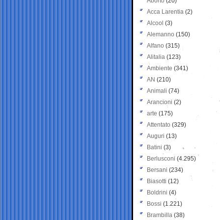
Aborto
(20)
Acca Larentia
(2)
Alcool
(3)
Alemanno
(150)
Alfano
(315)
Alitalia
(123)
Ambiente
(341)
AN
(210)
Animali
(74)
Arancioni
(2)
arte
(175)
Attentato
(329)
Auguri
(13)
Batini
(3)
Berlusconi
(4.295)
Bersani
(234)
Biasotti
(12)
Boldrini
(4)
Bossi
(1.221)
Brambilla
(38)