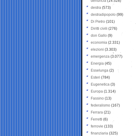
denuncia
(14.528)
destra
(573)
destradipopolo
(99)
Di Pietro
(101)
Diritti civili
(276)
don Gallo
(9)
economia
(2.331)
elezioni
(3.303)
emergenza
(3.077)
Energia
(45)
Esselunga
(2)
Esteri
(784)
Eugenetica
(3)
Europa
(1.314)
Fassino
(13)
federalismo
(167)
Ferrara
(21)
Ferretti
(6)
ferrovie
(133)
finanziaria
(325)