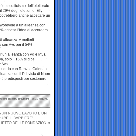
 è lo scetticismo dell’elettorato
 29% degli elettori di Elly
 potrebbero anche accettare un
 favorevole a un’alleanza con
20% accetta l’idea di accordarsi
di alleanza. A metterli
e con Avs per il 54%.
per un’alleanza con Pd e M5s,
iva, solo il 16% si dice
e Avs.
n accordo con Renzi e Calenda.
lleanza con il Pd, vista di Nuon
più predisposti per sostenere
nses to this entry through the
RSS 2.0
feed. You
A UN NUOVO LAVORO E UN
URE IL BARBIERE”
UCCHETTO DELLE FONDAZIONI
»