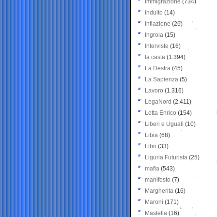
Immigrazione
(734)
indulto
(14)
inflazione
(26)
Ingroia
(15)
Interviste
(16)
la casta
(1.394)
La Destra
(45)
La Sapienza
(5)
Lavoro
(1.316)
LegaNord
(2.411)
Letta Enrico
(154)
Liberi e Uguali
(10)
Libia
(68)
Libri
(33)
Liguria Futurista
(25)
mafia
(543)
manifesto
(7)
Margherita
(16)
Maroni
(171)
Mastella
(16)