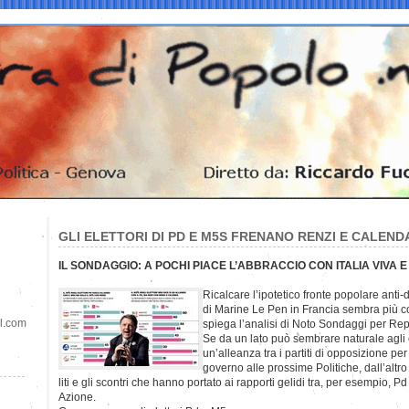
GLI ELETTORI DI PD E M5S FRENANO RENZI E CALEND
IL SONDAGGIO: A POCHI PIACE L’ABBRACCIO CON ITALIA VIVA E
Ricalcare l’ipotetico fronte popolare anti-d
di Marine Le Pen in Francia sembra più c
il.com
spiega l’analisi di Noto Sondaggi per Rep
Se da un lato può sembrare naturale agli el
un’alleanza tra i partiti di opposizione per 
governo alle prossime Politiche, dall’altr
liti e gli scontri che hanno portato ai rapporti gelidi tra, per esempio, Pd
Azione.