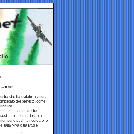
A
 AZIONE
estra che ha evitato la vittoria
omplicato del previsto, come
ubblica.
ettori di centrosinistra
sostituire il centrodestra al
o non sono pochi a ricordare le
 e Italia Viva o tra M5s e