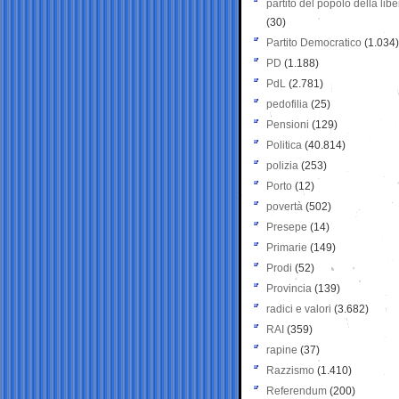
partito del popolo della libe
(30)
Partito Democratico
(1.034)
PD
(1.188)
PdL
(2.781)
pedofilia
(25)
Pensioni
(129)
Politica
(40.814)
polizia
(253)
Porto
(12)
povertà
(502)
Presepe
(14)
Primarie
(149)
Prodi
(52)
Provincia
(139)
radici e valori
(3.682)
RAI
(359)
rapine
(37)
Razzismo
(1.410)
Referendum
(200)