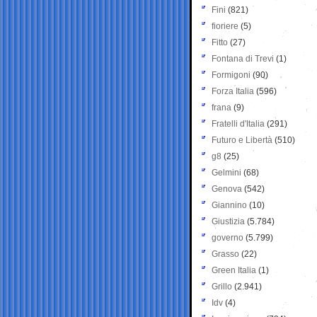
Fini
(821)
fioriere
(5)
Fitto
(27)
Fontana di Trevi
(1)
Formigoni
(90)
Forza Italia
(596)
frana
(9)
Fratelli d'Italia
(291)
Futuro e Libertà
(510)
g8
(25)
Gelmini
(68)
Genova
(542)
Giannino
(10)
Giustizia
(5.784)
governo
(5.799)
Grasso
(22)
Green Italia
(1)
Grillo
(2.941)
Idv
(4)