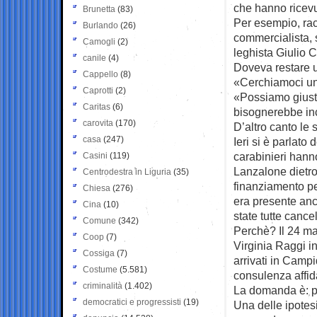
che hanno ricevu
Brunetta
(83)
Per esempio, racc
Burlando
(26)
commercialista, 
Camogli
(2)
leghista Giulio 
canile
(4)
Doveva restare u
Cappello
(8)
«Cerchiamoci una
Caprotti
(2)
«Possiamo giusti
Caritas
(6)
bisognerebbe inc
carovita
(170)
D’altro canto le 
casa
(247)
Ieri si è parlato
carabinieri hanno
Casini
(119)
Lanzalone dietro
Centrodestra in Liguria
(35)
finanziamento pe
Chiesa
(276)
era presente an
Cina
(10)
state tutte cancel
Comune
(342)
Perchè? Il 24 ma
Coop
(7)
Virginia Raggi i
Cossiga
(7)
arrivati in Camp
Costume
(5.581)
consulenza affid
criminalità
(1.402)
La domanda è: pe
democratici e progressisti
(19)
Una delle ipotesi