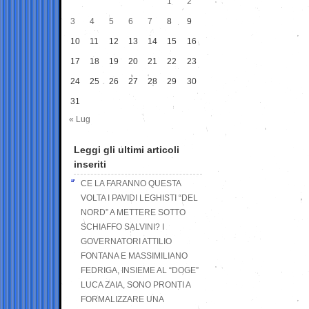
1
2
3
4
5
6
7
8
9
10
11
12
13
14
15
16
17
18
19
20
21
22
23
24
25
26
27
28
29
30
31
« Lug
Leggi gli ultimi articoli
inseriti
CE LA FARANNO QUESTA
VOLTA I PAVIDI LEGHISTI “DEL
NORD” A METTERE SOTTO
SCHIAFFO SALVINI? I
GOVERNATORI ATTILIO
FONTANA E MASSIMILIANO
FEDRIGA, INSIEME AL “DOGE”
LUCA ZAIA, SONO PRONTI A
FORMALIZZARE UNA