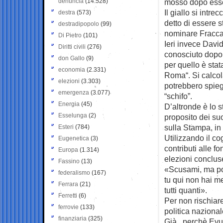
denuncia
(14.528)
mosso dopo esser
Il giallo si intr
destra
(573)
detto di essere 
destradipopolo
(99)
nominare Fracca
Di Pietro
(101)
Ieri invece David
Diritti civili
(276)
conosciuto dopo 
don Gallo
(9)
per quello è stat
economia
(2.331)
Roma“. Si calcol
elezioni
(3.303)
potrebbero spie
emergenza
(3.077)
“schifo”.
Energia
(45)
D’altronde è lo s
Esselunga
(2)
proposito dei suo
sulla Stampa, in
Esteri
(784)
Utilizzando il c
Eugenetica
(3)
contributi alle f
Europa
(1.314)
elezioni concluse
Fassino
(13)
«Scusami, ma po
federalismo
(167)
tu qui non hai m
Ferrara
(21)
tutti quanti».
Ferretti
(6)
Per non rischiar
ferrovie
(133)
politica naziona
finanziaria
(325)
Già , perchè Eyu 