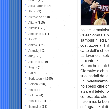
Aborto
(20)
Acca Larentia
(2)
Alcool
(3)
Alemanno
(150)
Alfano
(315)
Alitalia
(123)
politici, amminis
Ambiente
(341)
Questi omissis p
AN
(210)
Tamburrini ed Em
costruttore al T
Animali
(74)
carte dell’inchie
Arancioni
(2)
parlavano di soldi
arte
(175)
procedure.
Attentato
(329)
Ma anche qualche
Auguri
(13)
Giornale: a chi 
Batini
(3)
suoi sodali dell
Berlusconi
(4.295)
un investimento
Bersani
(234)
ho speso cifre c
Biasotti
(12)
alzare il telefon
Boldrini
(4)
conosciuto, che f
Bossi
(1.221)
Insomma, la bomb
deflagrante al di
Brambilla
(38)