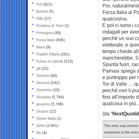
Fini
(821)
Poi, naturalmente,
fioriere
(5)
Forza Italia al P
qualcosina.
Fitto
(27)
E poi ci sono i c
Fontana di Trevi
(1)
indagati per aver
Formigoni
(90)
perchè un suo co
Forza Italia
(596)
elettorale, e quin
frana
(9)
tempo chiede all
Fratelli d'Italia
(291)
mancherebbe. Si 
Futuro e Libertà
(510)
Spunta fuori, ra
g8
(25)
Parnasi spiega ai
Gelmini
(68)
e purtroppo per 
Genova
(542)
Tor di Valle … qu
perchè non li p
Giannino
(10)
fino all’importo
Giustizia
(5.784)
qualcosa in più
governo
(5.799)
Grasso
(22)
(da “
NextQuotid
Green Italia
(1)
Grillo
(2.941)
This entry was posted o
responses to this entr
Idv
(4)