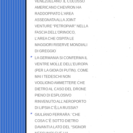
VENEZUELANO .IL COLOSSO
AMERICANO CHEVRON HA
RADDOPPIATO L’AREA
ASSEGNATA ALLA JOINT
VENTURE “PETROPIAR” NELLA
FASCIA DELL’ORINOCO,
L’AREA CHE OSPITA LE
MAGGIORI RISERVE MONDIALI
DI GREGGIO
LA GERMANIA SI CONFERMA IL
VENTRE MOLLE DELL’EUROPA
(PER LA GIOIA DI PUTIN). COME
MAI I TEDESCHI NON
VOGLIONO AMMETTERE CHE
DIETRO AL CASO DEL DRONE
PIENO DI ESPLOSIVO
RINVENUTO ALL’AEROPORTO
DI LIPSIA C’È LA RUSSIA?
GIULIANO FERRARA: ’CHE
COSA C’È SOTTO DIETRO
DAVANTI A LATO DEL “SIGNOR