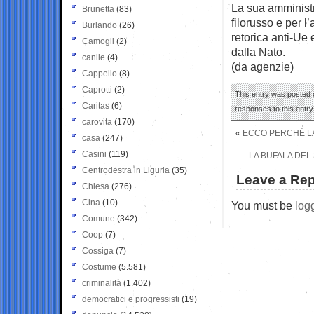
La sua amministr
Brunetta
(83)
filorusso e per l
Burlando
(26)
retorica anti-Ue 
Camogli
(2)
dalla Nato.
canile
(4)
(da agenzie)
Cappello
(8)
Caprotti
(2)
This entry was posted o
Caritas
(6)
responses to this entr
carovita
(170)
«
ECCO PERCHÉ LA 
casa
(247)
Casini
(119)
LA BUFALA DEL
Centrodestra in Liguria
(35)
Leave a Rep
Chiesa
(276)
Cina
(10)
You must be
log
Comune
(342)
Coop
(7)
Cossiga
(7)
Costume
(5.581)
criminalità
(1.402)
democratici e progressisti
(19)