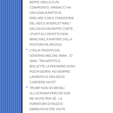
BEPPE GRILLO A UN
CONFRONTO. VANNACCI HA
UNA VOGLIA MATTA DI
PARLARE CON IL FONDATORE
DEL M5S E INTERCETTARE I
DELUSI DA GIUSEPPE CONTE.
I PUNTI DI CONTATTO NON
MANCANO, A PARTIRE DALLA
POSTURA FILORUSSA
L’ITALIA TRADITA DAL
GOVERNO MELONI. ANNA , 72
ANNI; “TRA AFFITTO E
BOLLETTE LA PENSIONE DURA
POCHI GIORNI, HO SEMPRE
LAVORATO E ORA DEVO
CHIEDERE AIUTO”
TRUMP NON DÀ MISSILI
ALL’UCRAINA PERCHÉ NON
NE HA PIÙ PER SÉ : LA
FORNITURA DI RAZZI È
DIMINUITA DI TRE VOLTE