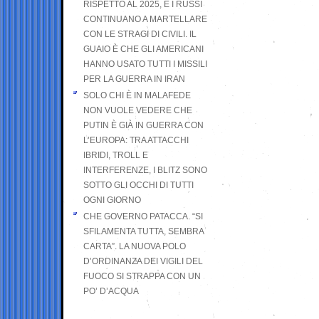
RISPETTO AL 2025, E I RUSSI
CONTINUANO A MARTELLARE
CON LE STRAGI DI CIVILI. IL
GUAIO È CHE GLI AMERICANI
HANNO USATO TUTTI I MISSILI
PER LA GUERRA IN IRAN
SOLO CHI È IN MALAFEDE
NON VUOLE VEDERE CHE
PUTIN È GIÀ IN GUERRA CON
L’EUROPA: TRA ATTACCHI
IBRIDI, TROLL E
INTERFERENZE, I BLITZ SONO
SOTTO GLI OCCHI DI TUTTI
OGNI GIORNO
CHE GOVERNO PATACCA. “SI
SFILAMENTA TUTTA, SEMBRA
CARTA”. LA NUOVA POLO
D’ORDINANZA DEI VIGILI DEL
FUOCO SI STRAPPA CON UN
PO’ D’ACQUA