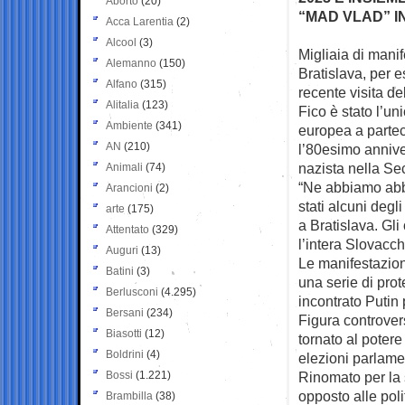
Aborto
(20)
“MAD VLAD” I
Acca Larentia
(2)
Alcool
(3)
Migliaia di manif
Alemanno
(150)
Bratislava, per
e
Alfano
(315)
recente visita de
Alitalia
(123)
Fico è stato l’u
Ambiente
(341)
europea a partec
AN
(210)
l’80esimo annive
nazista nella S
Animali
(74)
“Ne abbiamo abba
Arancioni
(2)
stati alcuni degl
arte
(175)
a Bratislava. Gl
Attentato
(329)
l’intera Slovacch
Auguri
(13)
Le manifestazioni
Batini
(3)
una serie di pro
Berlusconi
(4.295)
incontrato Putin 
Bersani
(234)
Figura controver
Biasotti
(12)
tornato al potere
Boldrini
(4)
elezioni parlamen
Bossi
(1.221)
Rinomato per la 
opposto alle pol
Brambilla
(38)