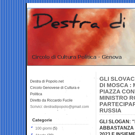
GLI SLOVAC
Destra di Popolo.net
DI MOSCA :
Circolo Genovese di Cultura e
PIAZZA CON
Politica
MINISTRO R
Diretto da Riccardo Fucile
PARTECIPAR
Scrivici: destradipopolo@gmail.com
RUSSIA
Categorie
GLI SLOGAN: 
ABBASTANZA DI
100 giorni
(5)
2023 E INSIE