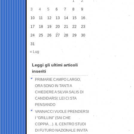
1
2
3
4
5
6
7
8
9
10
11
12
13
14
15
16
17
18
19
20
21
22
23
24
25
26
27
28
29
30
31
« Lug
Leggi gli ultimi articoli
inseriti
PRIMARIE CAMPO LARGO,
ORA SONO IN TANTI A
CHIEDERE A SILVIA SALIS DI
CANDIDARSI: LEI CI STA
PENSANDO
VANNACCI VUOLE PRENDERSI
I “GRILLINI” (SAI CHE
COPPIA…). IL CENTRO STUDI
DI FUTURO NAZIONALE INVITA