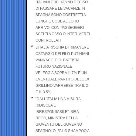
ITALIANI CHE HANNO DECISO
DI PASSARE LE VACANZE IN
SPAGNA SONO COSTRETTI A
LUNGHE CODE AL LORO
ARRIVO, CON PASSEGGERI
SCELTI A CASO O INTERI AEREI
CONTROLLATI
L’ITALIA RISCHIA DI RIMANERE
OSTAGGIO DEI FILO-PUTINIANI
VANNACCI E DI BATTISTA.
FUTURO NAZIONALE
VELEGGIA SOPRA IL 7% E UN
EVENTUALE PARTITO DELL’EX
GRILLINO VARREBBE TRA IL 2
E IL 3.5%
“DALL’ITALIA UNA MISURA
RIDICOLA E
IRRESPONSABILE”: SIRA
REGO, MINISTRA DELLA
GIOVENTÙ DEL GOVERNO
SPAGNOLO, FA LO SHAMPOO A