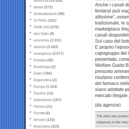
denuncia
(14.528)
Anche i canali di
destra
(573)
fentanyl può viag
destradipopolo
(99)
altissime”, osser
Di Pietro
(101)
tradizionale, le s
Diritti civili
(276)
marketplace ille
don Gallo
(9)
canali disponibili
economia
(2.331)
Sul caso del fur
E proprio l’epis
elezioni
(3.303)
capogruppo del 
emergenza
(3.077)
presentato, come
Energia
(45)
Welfare Guido Ber
Esselunga
(2)
presunto ammanc
Esteri
(784)
risultano conferme
Eugenetica
(3)
del farmaco nelle
Europa
(1.314)
siano adottate p
Fassino
(13)
mercato illegale.
federalismo
(167)
(da agenzie)
Ferrara
(21)
Ferretti
(6)
This entry was posted o
ferrovie
(133)
responses to this entr
finanziaria
(325)