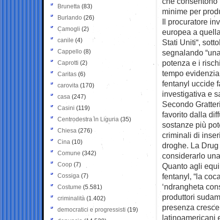
che consentono m
Brunetta
(83)
minime per prod
Burlando
(26)
Il procuratore i
Camogli
(2)
europea a quella
canile
(4)
Stati Uniti“, so
Cappello
(8)
segnalando “una c
potenza e i risch
Caprotti
(2)
tempo evidenzia c
Caritas
(6)
fentanyl uccide f
carovita
(170)
investigativa e s
casa
(247)
Secondo Gratteri,
Casini
(119)
favorito dalla di
Centrodestra in Liguria
(35)
sostanze più pot
Chiesa
(276)
criminali di inser
Cina
(10)
droghe. La Drug 
Comune
(342)
considerarlo una
Coop
(7)
Quanto agli equil
fentanyl, “la coc
Cossiga
(7)
‘ndrangheta conse
Costume
(5.581)
produttori sudam
criminalità
(1.402)
presenza crescent
democratici e progressisti
(19)
latinoamericani e