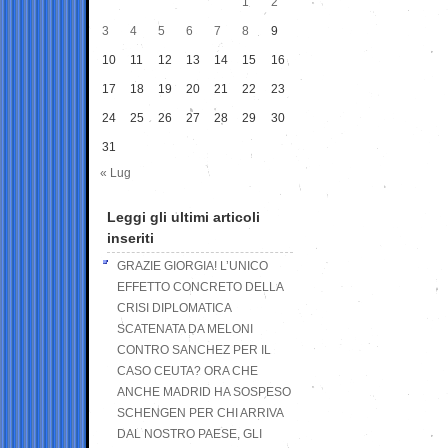
1
2
3
4
5
6
7
8
9
10
11
12
13
14
15
16
17
18
19
20
21
22
23
24
25
26
27
28
29
30
31
« Lug
Leggi gli ultimi articoli
inseriti
GRAZIE GIORGIA! L’UNICO
EFFETTO CONCRETO DELLA
CRISI DIPLOMATICA
SCATENATA DA MELONI
CONTRO SANCHEZ PER IL
CASO CEUTA? ORA CHE
ANCHE MADRID HA SOSPESO
SCHENGEN PER CHI ARRIVA
DAL NOSTRO PAESE, GLI