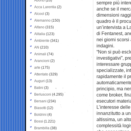
Aborto
(20)
sempre più inter
Acca Larentia
(2)
anche se il merc
Alcool
(3)
dimensioni raggiu
Alemanno
(150)
quadro è il procu
un’intervista a L
Alfano
(315)
di Fentanest, an
Alitalia
(123)
nei giorni scorsi
Ambiente
(341)
indagini.
AN
(210)
“Non si può escl
Animali
(74)
investigativi”, p
Arancioni
(2)
interessare grupp
arte
(175)
specializzate, in
Attentato
(329)
rapidamente il pr
Auguri
(13)
automaticamente 
Batini
(3)
principio, ma n
come broker, fina
Berlusconi
(4.295)
esecutori materia
Bersani
(234)
L’interesse delle
Biasotti
(12)
innanzitutto a u
Boldrini
(4)
altissima, un alt
Bossi
(1.221)
complessità logis
Brambilla
(38)