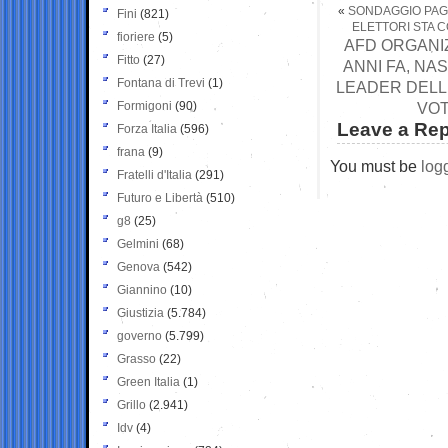
«
SONDAGGIO PAGNO
Fini
(821)
ELETTORI STA 
fioriere
(5)
AFD ORGANIZ
Fitto
(27)
ANNI FA, NAS
Fontana di Trevi
(1)
LEADER DELLE
Formigoni
(90)
VOT
Leave a Rep
Forza Italia
(596)
frana
(9)
You must be
log
Fratelli d'Italia
(291)
Futuro e Libertà
(510)
g8
(25)
Gelmini
(68)
Genova
(542)
Giannino
(10)
Giustizia
(5.784)
governo
(5.799)
Grasso
(22)
Green Italia
(1)
Grillo
(2.941)
Idv
(4)