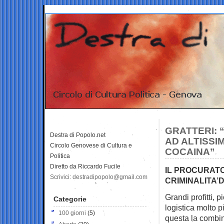
GRATTERI: 
Destra di Popolo.net
AD ALTISSI
Circolo Genovese di Cultura e
COCAINA”
Politica
Diretto da Riccardo Fucile
IL PROCURATO
Scrivici: destradipopolo@gmail.com
CRIMINALITA’D
Grandi profitti, p
Categorie
logistica molto
p
100 giorni
(5)
questa la combina