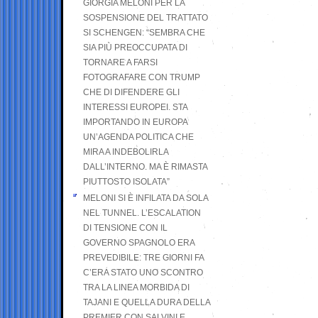
GIORGIA MELONI PER LA
SOSPENSIONE DEL TRATTATO
SI SCHENGEN: “SEMBRA CHE
SIA PIÙ PREOCCUPATA DI
TORNARE A FARSI
FOTOGRAFARE CON TRUMP
CHE DI DIFENDERE GLI
INTERESSI EUROPEI. STA
IMPORTANDO IN EUROPA
UN’AGENDA POLITICA CHE
MIRA A INDEBOLIRLA
DALL’INTERNO. MA È RIMASTA
PIUTTOSTO ISOLATA”
MELONI SI È INFILATA DA SOLA
NEL TUNNEL. L’ESCALATION
DI TENSIONE CON IL
GOVERNO SPAGNOLO ERA
PREVEDIBILE: TRE GIORNI FA
C’ERA STATO UNO SCONTRO
TRA LA LINEA MORBIDA DI
TAJANI E QUELLA DURA DELLA
PREMIER CON SALVINI E