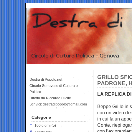
GRILLO SFI
Destra di Popolo.net
PADRONE, H
Circolo Genovese di Cultura e
Politica
LA REPLICA DI
Diretto da Riccardo Fucile
Scrivici: destradipopolo@gmail.com
Beppe Grillo in 
con un
video di 
Categorie
in cui fa un appe
Conte, riepiloga
100 giorni
(5)
con l’ex premier: