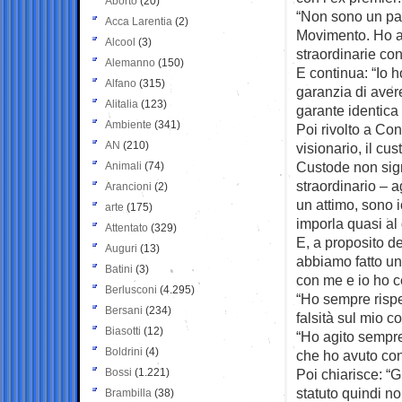
Aborto
(20)
“Non sono un pa
Acca Larentia
(2)
Movimento. Ho ag
Alcool
(3)
straordinarie co
Alemanno
(150)
E continua: “Io h
Alfano
(315)
garanzia di avere
Alitalia
(123)
garante identica 
Ambiente
(341)
Poi rivolto a Co
AN
(210)
visionario, il cus
Custode non sign
Animali
(74)
straordinario – a
Arancioni
(2)
un attimo, sono 
arte
(175)
imporla quasi al
Attentato
(329)
E, a proposito de
Auguri
(13)
abbiamo fatto una
Batini
(3)
con me e io ho ce
Berlusconi
(4.295)
“Ho sempre rispe
Bersani
(234)
falsità sul mio c
Biasotti
(12)
“Ho agito sempre
Boldrini
(4)
che ho avuto con 
Bossi
(1.221)
Poi chiarisce: “G
statuto quindi n
Brambilla
(38)