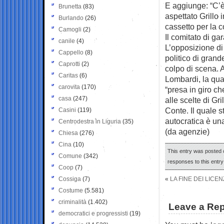
E aggiunge: “C’è
Brunetta
(83)
aspettato Grillo 
Burlando
(26)
cassetto per la c
Camogli
(2)
Il comitato di g
canile
(4)
L’opposizione di 
Cappello
(8)
politico di gran
Caprotti
(2)
colpo di scena. 
Caritas
(6)
Lombardi, la qua
carovita
(170)
“presa in giro che
casa
(247)
alle scelte di Gr
Conte. Il quale s
Casini
(119)
autocratica è una
Centrodestra in Liguria
(35)
(da agenzie)
Chiesa
(276)
Cina
(10)
This entry was posted 
Comune
(342)
responses to this entr
Coop
(7)
Cossiga
(7)
«
LA FINE DEI LICE
Costume
(5.581)
criminalità
(1.402)
Leave a Rep
democratici e progressisti
(19)