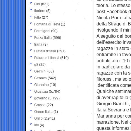
Fini
(821)
teoria. Lo stess
fioriere
(5)
post Facebook del
Nicola Porro attr
Fitto
(27)
della Strage di 
Fontana di Trevi
(1)
rivolgendo il miri
Formigoni
(90)
A seguito del b
Forza Italia
(596)
dell’esercito in
frana
(9)
ragazze in stato
Fratelli d'Italia
(291)
entrambe in favo
Futuro e Libertà
(510)
pubblicato il 10 
g8
(25)
in particolare d
Gelmini
(68)
ragazze con la s
Genova
(542)
filorussi, ma so
identificata com
Giannino
(10)
Qualche settiman
Giustizia
(5.784)
di aver rapito 
governo
(5.799)
Giorgio Bianchi, f
Grasso
(22)
Italia Sovrana e 
Green Italia
(1)
Marianna per con
Grillo
(2.941)
narrazione. Nel c
Idv
(4)
questa informazi