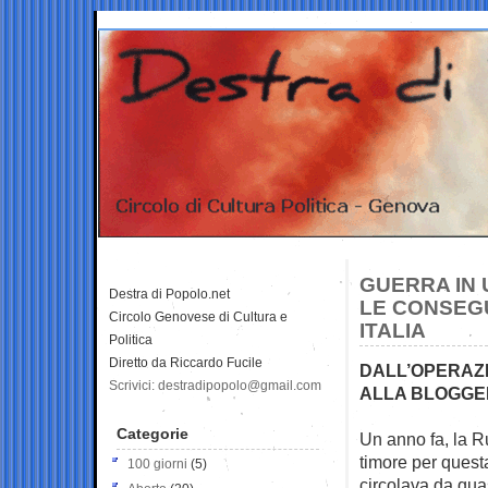
GUERRA IN 
Destra di Popolo.net
LE CONSEG
Circolo Genovese di Cultura e
ITALIA
Politica
Diretto da Riccardo Fucile
DALL’OPERAZI
Scrivici: destradipopolo@gmail.com
ALLA BLOGGER
Categorie
Un anno fa, la R
timore per questa
100 giorni
(5)
circolava da quas