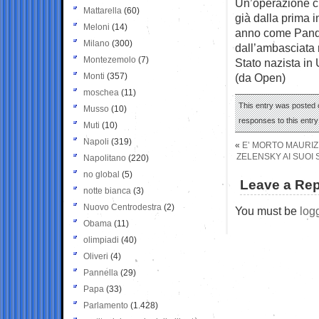
Un’operazione ch
Mattarella
(60)
già dalla prima i
Meloni
(14)
anno come Pandor
Milano
(300)
dall’ambasciata r
Montezemolo
(7)
Stato nazista in
Monti
(357)
(da Open)
moschea
(11)
This entry was posted o
Musso
(10)
responses to this entr
Muti
(10)
Napoli
(319)
«
E’ MORTO MAURIZ
ZELENSKY AI SUOI S
Napolitano
(220)
no global
(5)
Leave a Rep
notte bianca
(3)
Nuovo Centrodestra
(2)
You must be
log
Obama
(11)
olimpiadi
(40)
Oliveri
(4)
Pannella
(29)
Papa
(33)
Parlamento
(1.428)