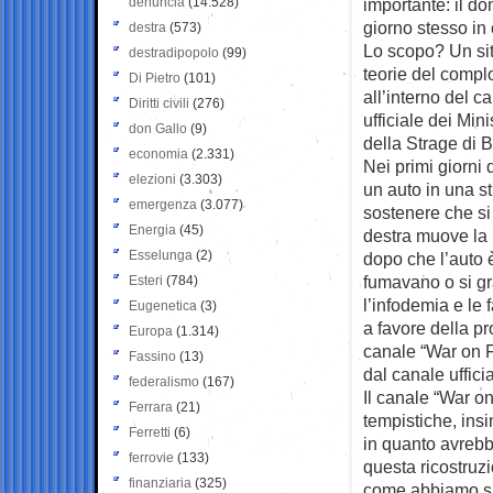
denuncia
(14.528)
importante: il do
giorno stesso in c
destra
(573)
Lo scopo? Un sito
destradipopolo
(99)
teorie del complot
Di Pietro
(101)
all’interno del c
Diritti civili
(276)
ufficiale dei Mi
don Gallo
(9)
della Strage di 
economia
(2.331)
Nei primi giorni 
elezioni
(3.303)
un auto in una s
emergenza
(3.077)
sostenere che si
Energia
(45)
destra muove la 
Esselunga
(2)
dopo che l’auto 
fumavano o si gr
Esteri
(784)
l’infodemia e le 
Eugenetica
(3)
a favore della p
Europa
(1.314)
canale “War on F
Fassino
(13)
dal canale uffici
federalismo
(167)
Il canale “War on
Ferrara
(21)
tempistiche, ins
Ferretti
(6)
in quanto avrebb
ferrovie
(133)
questa ricostruzi
finanziaria
(325)
come abbiamo sp