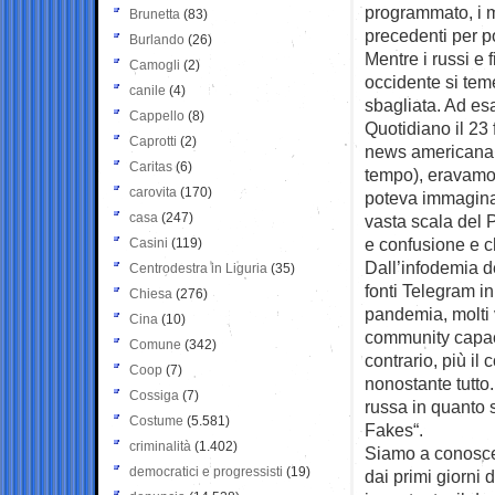
programmato, i m
Brunetta
(83)
precedenti per p
Burlando
(26)
Mentre i russi e 
Camogli
(2)
occidente si teme
canile
(4)
sbagliata. Ad esa
Cappello
(8)
Quotidiano il 23
Caprotti
(2)
news americana d
Caritas
(6)
tempo), eravamo t
carovita
(170)
poteva immaginar
casa
(247)
vasta scala del 
e confusione e c
Casini
(119)
Dall’infodemia de
Centrodestra in Liguria
(35)
fonti Telegram in
Chiesa
(276)
pandemia, molti ve
Cina
(10)
community capaci 
Comune
(342)
contrario, più il
Coop
(7)
nonostante tutto
Cossiga
(7)
russa in quanto 
Costume
(5.581)
Fakes“.
criminalità
(1.402)
Siamo a conosce
democratici e progressisti
(19)
dai primi giorni 