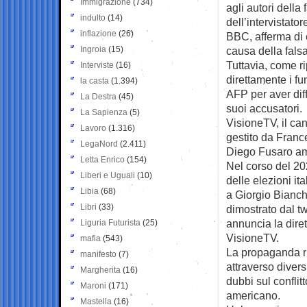
Immigrazione
(734)
agli autori della
indulto
(14)
dell’intervistato
inflazione
(26)
BBC, afferma di 
Ingroia
(15)
causa della falsa
Tuttavia, come ri
Interviste
(16)
direttamente i fu
la casta
(1.394)
AFP per aver dif
La Destra
(45)
suoi accusatori.
La Sapienza
(5)
VisioneTV, il can
Lavoro
(1.316)
gestito da France
LegaNord
(2.411)
Diego Fusaro am
Letta Enrico
(154)
Nel corso del 202
Liberi e Uguali
(10)
delle elezioni it
Libia
(68)
a Giorgio Bianch
Libri
(33)
dimostrato dal t
annuncia la diret
Liguria Futurista
(25)
VisioneTV.
mafia
(543)
La propaganda rus
manifesto
(7)
attraverso diver
Margherita
(16)
dubbi sul conflit
Maroni
(171)
americano.
Mastella
(16)