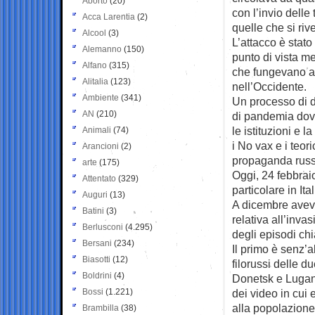
Aborto
(20)
con l’invio delle
Acca Larentia
(2)
quelle che si riv
Alcool
(3)
L’attacco è stat
Alemanno
(150)
punto di vista me
Alfano
(315)
che fungevano a 
Alitalia
(123)
nell’Occidente.
Ambiente
(341)
Un processo di d
AN
(210)
di pandemia dove
le istituzioni e l
Animali
(74)
i No vax e i teori
Arancioni
(2)
propaganda russ
arte
(175)
Oggi, 24 febbrai
Attentato
(329)
particolare in Ital
Auguri
(13)
A dicembre aveva
Batini
(3)
relativa all’inv
Berlusconi
(4.295)
degli episodi ch
Bersani
(234)
Il primo è senz’
Biasotti
(12)
filorussi delle 
Boldrini
(4)
Donetsk e Lugans
Bossi
(1.221)
dei video in cui 
alla popolazione 
Brambilla
(38)