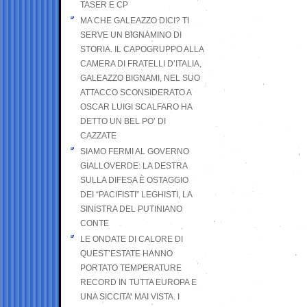
TASER E CP
MA CHE GALEAZZO DICI? TI
SERVE UN BIGNAMINO DI
STORIA. IL CAPOGRUPPO ALLA
CAMERA DI FRATELLI D’ITALIA,
GALEAZZO BIGNAMI, NEL SUO
ATTACCO SCONSIDERATO A
OSCAR LUIGI SCALFARO HA
DETTO UN BEL PO’ DI
CAZZATE
SIAMO FERMI AL GOVERNO
GIALLOVERDE: LA DESTRA
SULLA DIFESA È OSTAGGIO
DEI “PACIFISTI” LEGHISTI, LA
SINISTRA DEL PUTINIANO
CONTE
LE ONDATE DI CALORE DI
QUEST’ESTATE HANNO
PORTATO TEMPERATURE
RECORD IN TUTTA EUROPA E
UNA SICCITA’ MAI VISTA. I