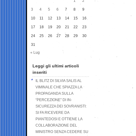
1
2
3
4
5
6
7
8
9
10
11
12
13
14
15
16
17
18
19
20
21
22
23
24
25
26
27
28
29
30
31
« Lug
Leggi gli ultimi articoli
inseriti
IL BLITZ DI SILVIA SALIS AL
VIMINALE CHE SPIAZZA LA
PROPAGANDA SULLA
“PERCEZIONE” DI IN-
SICUREZZA DEI SOVRANISTI:
SI FA RICEVERE DA
PIANTEDOSI E OTTIENE LA
COLLABORAZIONE DEL
MINISTRO SENZA CEDERE SU